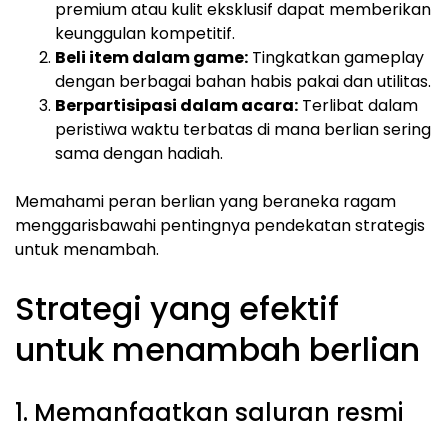
premium atau kulit eksklusif dapat memberikan
keunggulan kompetitif.
Beli item dalam game:
Tingkatkan gameplay
dengan berbagai bahan habis pakai dan utilitas.
Berpartisipasi dalam acara:
Terlibat dalam
peristiwa waktu terbatas di mana berlian sering
sama dengan hadiah.
Memahami peran berlian yang beraneka ragam
menggarisbawahi pentingnya pendekatan strategis
untuk menambah.
Strategi yang efektif
untuk menambah berlian
1. Memanfaatkan saluran resmi