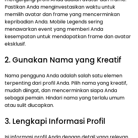
Pastikan Anda menginvestasikan waktu untuk
memilih avatar dan frame yang mencerminkan
kepribadian Anda. Mobile Legends sering
menawarkan event yang memberi Anda
kesempatan untuk mendapatkan frame dan avatar
eksklusif.
2. Gunakan Nama yang Kreatif
Nama pengguna Anda adalah salah satu elemen
terpenting dari profil Anda. Pilih nama yang kreatif,
mudah diingat, dan mencerminkan siapa Anda
sebagai pemain. Hindari nama yang terlalu umum
atau sulit diucapkan.
3. Lengkapi Informasi Profil
Isi informasi profil Anda dengan detail yang relevan