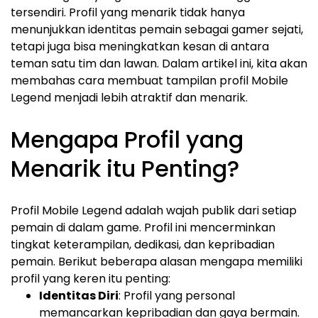
tersendiri. Profil yang menarik tidak hanya
menunjukkan identitas pemain sebagai gamer sejati,
tetapi juga bisa meningkatkan kesan di antara
teman satu tim dan lawan. Dalam artikel ini, kita akan
membahas cara membuat tampilan profil Mobile
Legend menjadi lebih atraktif dan menarik.
Mengapa Profil yang
Menarik itu Penting?
Profil Mobile Legend adalah wajah publik dari setiap
pemain di dalam game. Profil ini mencerminkan
tingkat keterampilan, dedikasi, dan kepribadian
pemain. Berikut beberapa alasan mengapa memiliki
profil yang keren itu penting:
Identitas Diri
: Profil yang personal
memancarkan kepribadian dan gaya bermain.