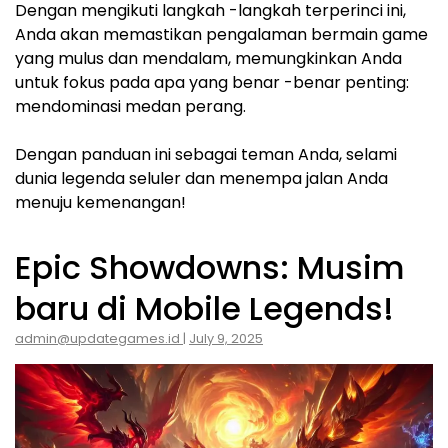
Dengan mengikuti langkah -langkah terperinci ini,
Anda akan memastikan pengalaman bermain game
yang mulus dan mendalam, memungkinkan Anda
untuk fokus pada apa yang benar -benar penting:
mendominasi medan perang.
Dengan panduan ini sebagai teman Anda, selami
dunia legenda seluler dan menempa jalan Anda
menuju kemenangan!
Epic Showdowns: Musim
baru di Mobile Legends!
admin@updategames.id
|
July 9, 2025