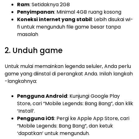
Ram
: Setidaknya 2GB
Penyimpanan
: Minimal 4GB ruang kosong
Koneksi internet yang stabil
: Lebih disukai wi-
fi untuk mengunduh file game besar tanpa
masalah
2. Unduh game
Untuk mulai memainkan legenda seluler, Anda perlu
game yang diinstal di perangkat Anda. Inilah langkah
-langkahnya:
Pengguna Android
: Kunjungi Google Play
Store, cari “Mobile Legends: Bang Bang”, dan klik
‘Install’.
Pengguna iOS
: Pergi ke Apple App Store, cari
“Mobile Legends: Bang Bang”, dan ketuk
‘dapatkan’ untuk mengunduh.