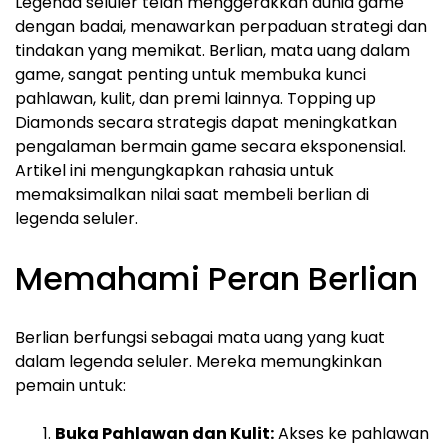
Legenda seluler telah menggerakkan dunia game
dengan badai, menawarkan perpaduan strategi dan
tindakan yang memikat. Berlian, mata uang dalam
game, sangat penting untuk membuka kunci
pahlawan, kulit, dan premi lainnya. Topping up
Diamonds secara strategis dapat meningkatkan
pengalaman bermain game secara eksponensial.
Artikel ini mengungkapkan rahasia untuk
memaksimalkan nilai saat membeli berlian di
legenda seluler.
Memahami Peran Berlian
Berlian berfungsi sebagai mata uang yang kuat
dalam legenda seluler. Mereka memungkinkan
pemain untuk:
Buka Pahlawan dan Kulit:
Akses ke pahlawan