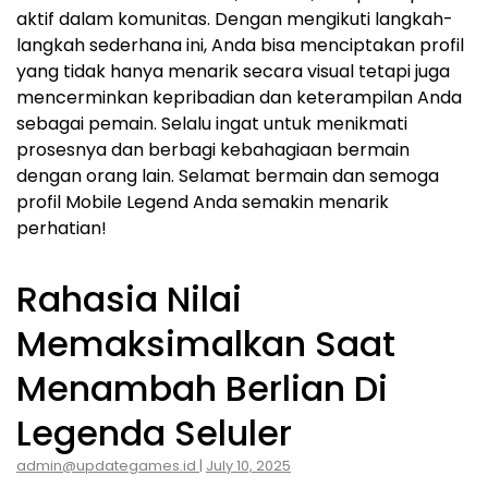
aktif dalam komunitas. Dengan mengikuti langkah-
langkah sederhana ini, Anda bisa menciptakan profil
yang tidak hanya menarik secara visual tetapi juga
mencerminkan kepribadian dan keterampilan Anda
sebagai pemain. Selalu ingat untuk menikmati
prosesnya dan berbagi kebahagiaan bermain
dengan orang lain. Selamat bermain dan semoga
profil Mobile Legend Anda semakin menarik
perhatian!
Rahasia Nilai
Memaksimalkan Saat
Menambah Berlian Di
Legenda Seluler
admin@updategames.id
|
July 10, 2025