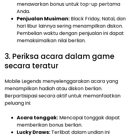
menawarkan bonus untuk top-up pertama
Anda.
Penjualan Musiman:
Black Friday, Natal, dan
hari libur lainnya sering menampilkan diskon.
Pembelian waktu dengan penjualan ini dapat
memaksimalkan nilai berlian.
3. Periksa acara dalam game
secara teratur
Mobile Legends menyelenggarakan acara yang
menampilkan hadiah atau diskon berlian.
Berpartisipasi secara aktif untuk memanfaatkan
peluang ini:
Acara tonggak:
Mencapai tonggak dapat
memberikan bonus berlian.
Lucky Draws:
Terlibat dalam undian ini