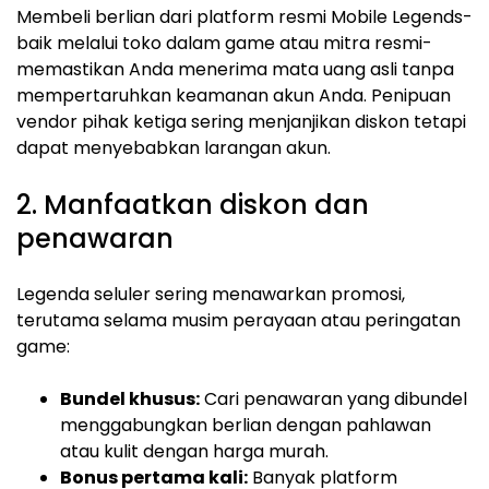
Membeli berlian dari platform resmi Mobile Legends-
baik melalui toko dalam game atau mitra resmi-
memastikan Anda menerima mata uang asli tanpa
mempertaruhkan keamanan akun Anda. Penipuan
vendor pihak ketiga sering menjanjikan diskon tetapi
dapat menyebabkan larangan akun.
2. Manfaatkan diskon dan
penawaran
Legenda seluler sering menawarkan promosi,
terutama selama musim perayaan atau peringatan
game:
Bundel khusus:
Cari penawaran yang dibundel
menggabungkan berlian dengan pahlawan
atau kulit dengan harga murah.
Bonus pertama kali:
Banyak platform