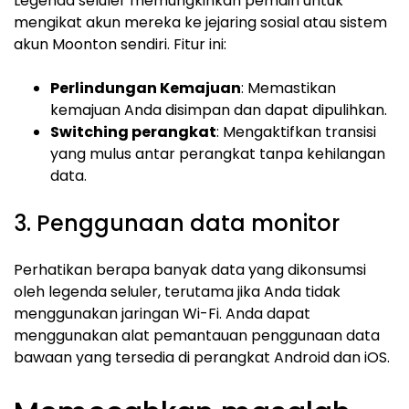
Legenda seluler memungkinkan pemain untuk
mengikat akun mereka ke jejaring sosial atau sistem
akun Moonton sendiri. Fitur ini:
Perlindungan Kemajuan
: Memastikan
kemajuan Anda disimpan dan dapat dipulihkan.
Switching perangkat
: Mengaktifkan transisi
yang mulus antar perangkat tanpa kehilangan
data.
3. Penggunaan data monitor
Perhatikan berapa banyak data yang dikonsumsi
oleh legenda seluler, terutama jika Anda tidak
menggunakan jaringan Wi-Fi. Anda dapat
menggunakan alat pemantauan penggunaan data
bawaan yang tersedia di perangkat Android dan iOS.