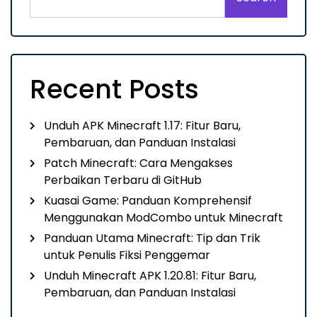
Recent Posts
Unduh APK Minecraft 1.17: Fitur Baru,
Pembaruan, dan Panduan Instalasi
Patch Minecraft: Cara Mengakses
Perbaikan Terbaru di GitHub
Kuasai Game: Panduan Komprehensif
Menggunakan ModCombo untuk Minecraft
Panduan Utama Minecraft: Tip dan Trik
untuk Penulis Fiksi Penggemar
Unduh Minecraft APK 1.20.81: Fitur Baru,
Pembaruan, dan Panduan Instalasi