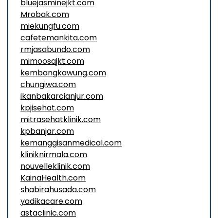
bluejasminejkt.com
Mrobak.com
miekungfu.com
cafetemankita.com
rmjasabundo.com
mimoosajkt.com
kembangkawung.com
chungiwa.com
ikanbakarcianjur.com
kpjisehat.com
mitrasehatklinik.com
kpbanjar.com
kemanggisanmedical.com
kliniknirmala.com
nouvelleklinik.com
KainaHealth.com
shabirahusada.com
yadikacare.com
astaclinic.com