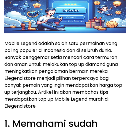
Mobile Legend adalah salah satu permainan yang
paling populer di Indonesia dan di seluruh dunia.
Banyak penggemar setia mencari cara termurah
dan aman untuk melakukan top up diamond guna
meningkatkan pengalaman bermain mereka.
Elegendistore menjadi pilihan terpercaya bagi
banyak pemain yang ingin mendapatkan harga top
up terjangkau. Artikel ini akan membahas tips
mendapatkan top up Mobile Legend murah di
Elegendistore.
1. Memahami sudah