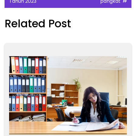
Tahun 2023
pangkat
Related Post