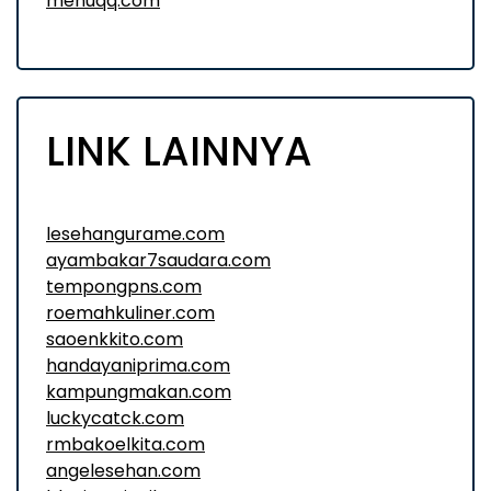
menuqq.com
LINK LAINNYA
lesehangurame.com
ayambakar7saudara.com
tempongpns.com
roemahkuliner.com
saoenkkito.com
handayaniprima.com
kampungmakan.com
luckycatck.com
rmbakoelkita.com
angelesehan.com