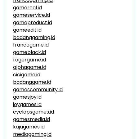
francogaming.id
gamereal.id
gameservice.id
gameproduct.id
gameedit.id
badanggaming.id
francogame.id
gameblack.id
rogergame.id
alphagame.id
cicigame.id
badanggame.id
gamescommunity.id
gamesjoy.id
joygames.id
cyclopsgames.id
gamesmedia.id
kajagames.id
mediagaming.id