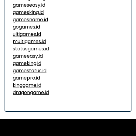
gameseasy.id
gamesking.id
gamesname.id
gogames.id
ultigames.id
multigames.id
statusgames.id
gameeasy.id
gameking.id
gamestatus.id
gamepro.id
kinggame.id
dragongame.id