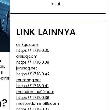
« Jul
LINK LAINNYA
asikqq.com
https://117.18.0.36
ahliqq.com
a
https://117.18.0.39
ah,
jurusqq.net
si
https://117.18.0.42
elami
murahqq.net
https://117.18.0.41
maindomino99.com
https://117.18.0.38
n?
masterdomino99.com
https://117.18.0.37