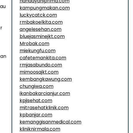
handayaniprima.com
tau
kampungmakan.com
luckycatck.com
rmbakoelkita.com
r
angelesehan.com
bluejasminejkt.com
Mrobak.com
miekungfu.com
kan
cafetemankita.com
rmjasabundo.com
mimoosajkt.com
kembangkawung.com
chungiwa.com
ikanbakarcianjur.com
kpjisehat.com
mitrasehatklinik.com
kpbanjar.com
kemanggisanmedical.com
kliniknirmala.com