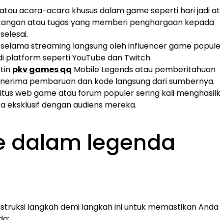
a atau acara-acara khusus dalam game seperti hari jadi a
 tantangan atau tugas yang memberi penghargaan kepada
elesai.
n selama streaming langsung oleh influencer game popule
di platform seperti YouTube dan Twitch.
etin
pkv games qq
Mobile Legends atau pemberitahuan
rima pembaruan dan kode langsung dari sumbernya.
situs web game atau forum populer sering kali menghasil
a eksklusif dengan audiens mereka.
e dalam legenda
nstruksi langkah demi langkah ini untuk memastikan Anda
da: