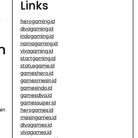
Links
m
herogaming.id
divagaming.id
indogaming.id
namagaming.id
n
vivagaming.id
startgaming.id
statusgame.id
s
gameshero.id
gamesmesin.id
gamesindo.id
gamesdiva.id
gamessuper.id
ain
herogames.id
mesingames.id
divagames.id
vivagames.id