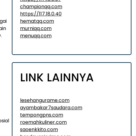
championqq.com
https://117.18.0.40
hematqq.com
gai
murniqq.com
ain
menuqq.com
.
LINK LAINNYA
lesehangurame.com
ayambakar7saudara.com
tempongpns.com
sial
roemahkuliner.com
saoenkkito.com