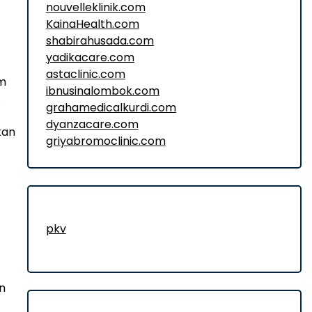
nouvelleklinik.com
KainaHealth.com
shabirahusada.com
yadikacare.com
astaclinic.com
am
ibnusinalombok.com
.
grahamedicalkurdi.com
dyanzacare.com
kan
griyabromoclinic.com
pkv
n