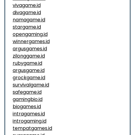
vivagame.id
divagame.id
namagame.id
stargame.id
opengaming.id
winnergames.id
argusgames.id
zilonggame.id
rubygame.id
argusgame.id
grockgame.id
survivalgame.id
safegame.id
gamingbio.id
biogames.id
intragames.id
introgaming.id
tempatgames.id