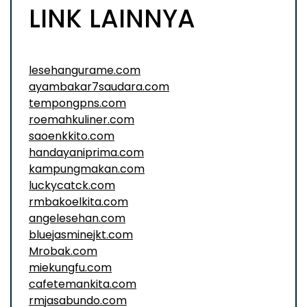
LINK LAINNYA
lesehangurame.com
ayambakar7saudara.com
tempongpns.com
roemahkuliner.com
saoenkkito.com
handayaniprima.com
kampungmakan.com
luckycatck.com
rmbakoelkita.com
angelesehan.com
bluejasminejkt.com
Mrobak.com
miekungfu.com
cafetemankita.com
rmjasabundo.com