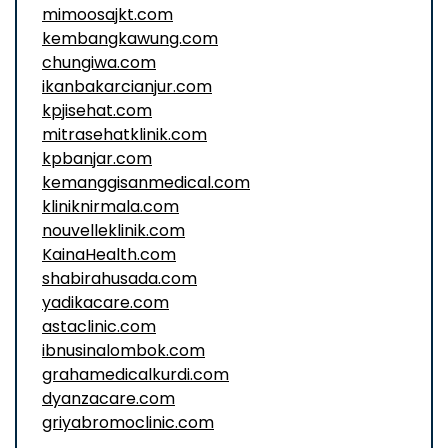
mimoosajkt.com
kembangkawung.com
chungiwa.com
ikanbakarcianjur.com
kpjisehat.com
mitrasehatklinik.com
kpbanjar.com
kemanggisanmedical.com
kliniknirmala.com
nouvelleklinik.com
KainaHealth.com
shabirahusada.com
yadikacare.com
astaclinic.com
ibnusinalombok.com
grahamedicalkurdi.com
dyanzacare.com
griyabromoclinic.com