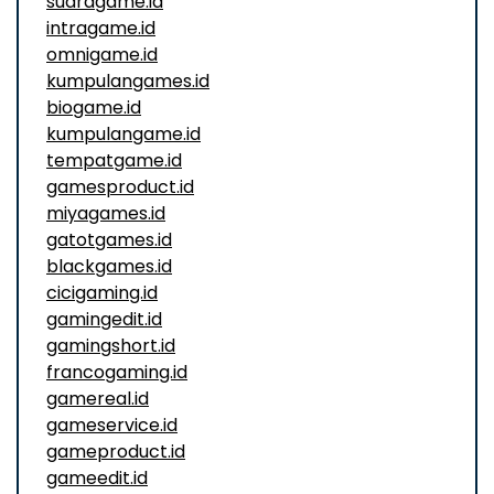
suaragame.id
intragame.id
omnigame.id
kumpulangames.id
biogame.id
kumpulangame.id
tempatgame.id
gamesproduct.id
miyagames.id
gatotgames.id
blackgames.id
cicigaming.id
gamingedit.id
gamingshort.id
francogaming.id
gamereal.id
gameservice.id
gameproduct.id
gameedit.id