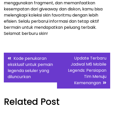
menggunakan fragment, dan memanfaatkan
kesempatan dari giveaway dan diskon, kamu bisa
melengkapi koleksi skin favoritmu dengan lebih
efisien. Selalu perbarui informasi dan tetap aktif
bermain untuk mendapatkan peluang terbaik.
Selamat berburu skin!
Post
Update Terbaru
Kode penukaran
Jadwal M6 Mobile
eksklusif untuk pemain
navigation
Legends: Persiapan
legenda seluler yang
Tim Menuju
diluncurkan
Kemenangan
Related Post