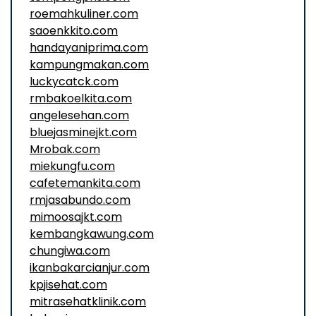
roemahkuliner.com
saoenkkito.com
handayaniprima.com
kampungmakan.com
luckycatck.com
rmbakoelkita.com
angelesehan.com
bluejasminejkt.com
Mrobak.com
miekungfu.com
cafetemankita.com
rmjasabundo.com
mimoosajkt.com
kembangkawung.com
chungiwa.com
ikanbakarcianjur.com
kpjisehat.com
mitrasehatklinik.com