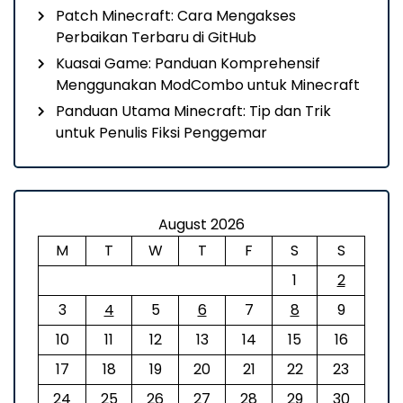
Patch Minecraft: Cara Mengakses
Perbaikan Terbaru di GitHub
Kuasai Game: Panduan Komprehensif
Menggunakan ModCombo untuk Minecraft
Panduan Utama Minecraft: Tip dan Trik
untuk Penulis Fiksi Penggemar
August 2026
M
T
W
T
F
S
S
1
2
3
4
5
6
7
8
9
10
11
12
13
14
15
16
17
18
19
20
21
22
23
24
25
26
27
28
29
30