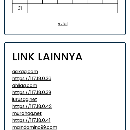
31
« Jul
LINK LAINNYA
asikqq.com
https://117.18.0.36
ahliqq.com
https://117.18.0.39
jurusqq.net
https://117.18.0.42
murahqq.net
https://117.18.0.41
maindomino99.com