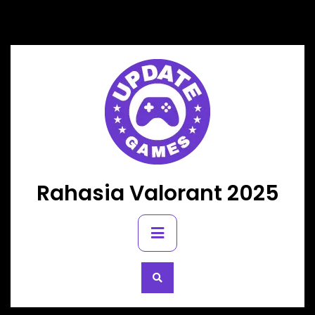
Skip
to
content
Rahasia Valorant 2025
Primary
Menu