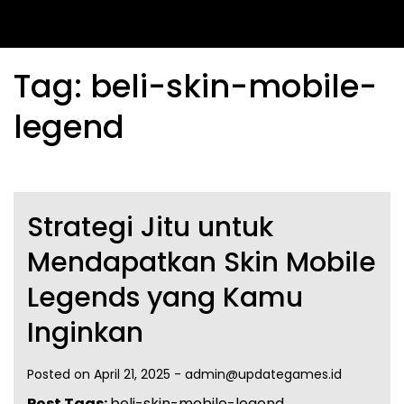
Tag:
beli-skin-mobile-
legend
Strategi Jitu untuk
Mendapatkan Skin Mobile
Legends yang Kamu
Inginkan
Posted on
April 21, 2025
-
admin@updategames.id
Post Tags:
beli-skin-mobile-legend