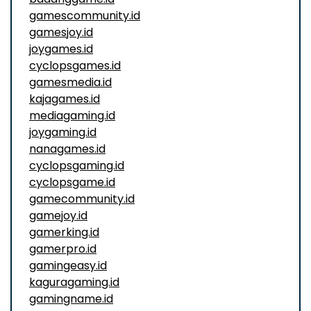
gamescommunity.id
gamesjoy.id
joygames.id
cyclopsgames.id
gamesmedia.id
kajagames.id
mediagaming.id
joygaming.id
nanagames.id
cyclopsgaming.id
cyclopsgame.id
gamecommunity.id
gamejoy.id
gamerking.id
gamerpro.id
gamingeasy.id
kaguragaming.id
gamingname.id