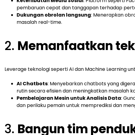
Keterlibatan Media Sosial
: Platform seperti Fa
pembaruan cepat dan tanggapan terhadap pert
Dukungan obrolan langsung
: Menerapkan obrol
masalah real-time.
2.
Memanfaatkan tek
Leverage teknologi seperti AI dan Machine Learning u
AI Chatbots
: Menyebarkan chatbots yang diger
rutin secara efisien dan meningkatkan masalah 
Pembelajaran Mesin untuk Analisis Data
: Gun
dan perilaku pemain untuk memprediksi dan menga
3.
Bangun tim penduk