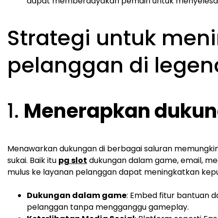
dapat memberdayakan pemain untuk menyelesai
Strategi untuk men
pelanggan di legend
1.
Menerapkan dukun
Menawarkan dukungan di berbagai saluran memungkin
sukai. Baik itu
pg slot
dukungan dalam game, email, medi
mulus ke layanan pelanggan dapat meningkatkan kep
Dukungan dalam game
: Embed fitur bantuan 
pelanggan tanpa mengganggu gameplay.