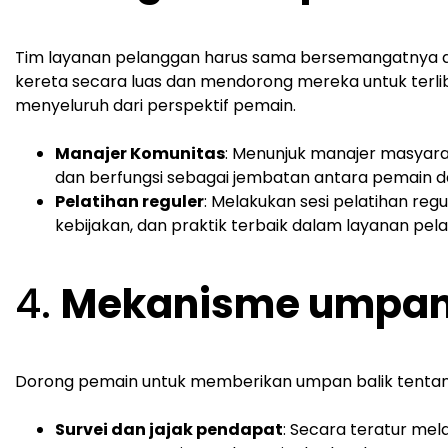
Tim layanan pelanggan harus sama bersemangatnya de
kereta secara luas dan mendorong mereka untuk ter
menyeluruh dari perspektif pemain.
Manajer Komunitas
: Menunjuk manajer masyar
dan berfungsi sebagai jembatan antara pemain
Pelatihan reguler
: Melakukan sesi pelatihan r
kebijakan, dan praktik terbaik dalam layanan pel
4.
Mekanisme umpan 
Dorong pemain untuk memberikan umpan balik tenta
Survei dan jajak pendapat
: Secara teratur me