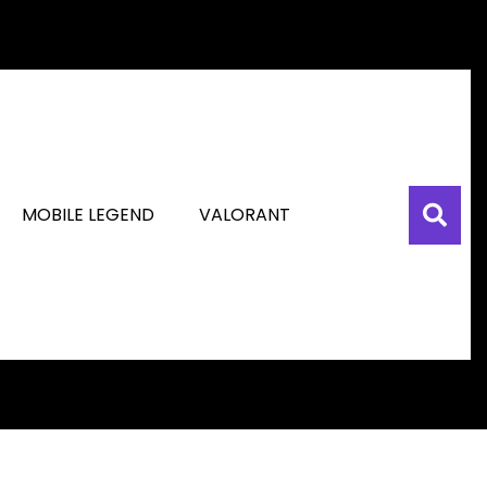
MOBILE LEGEND
VALORANT