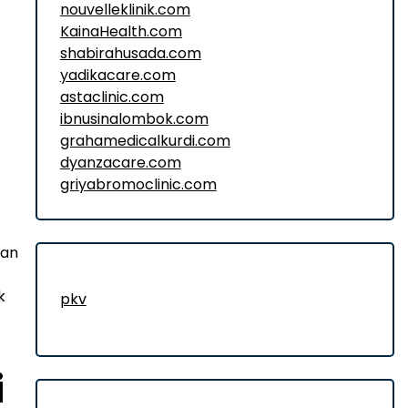
nouvelleklinik.com
KainaHealth.com
shabirahusada.com
yadikacare.com
astaclinic.com
ibnusinalombok.com
grahamedicalkurdi.com
dyanzacare.com
griyabromoclinic.com
aan
k
pkv
i