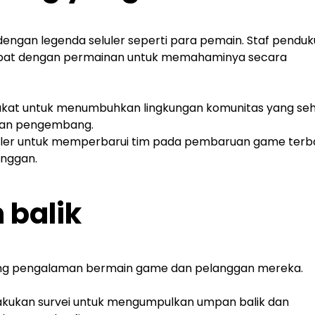
ngan legenda seluler seperti para pemain. Staf pendu
libat dengan permainan untuk memahaminya secara
akat untuk menumbuhkan lingkungan komunitas yang se
 dan pengembang.
eguler untuk memperbarui tim pada pembaruan game terb
anggan.
balik
ng pengalaman bermain game dan pelanggan mereka.
lakukan survei untuk mengumpulkan umpan balik dan