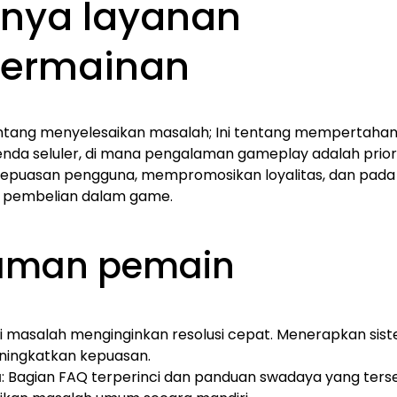
nya layanan
permainan
ntang menyelesaikan masalah; Ini tentang mempertaha
nda seluler, di mana pengalaman gameplay adalah priori
kepuasan pengguna, mempromosikan loyalitas, dan pada
n pembelian dalam game.
aman pemain
 masalah menginginkan resolusi cepat. Menerapkan sis
ningkatkan kepuasan.
a
: Bagian FAQ terperinci dan panduan swadaya yang ters