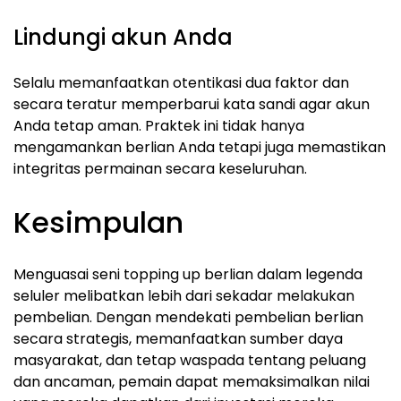
Lindungi akun Anda
Selalu memanfaatkan otentikasi dua faktor dan
secara teratur memperbarui kata sandi agar akun
Anda tetap aman. Praktek ini tidak hanya
mengamankan berlian Anda tetapi juga memastikan
integritas permainan secara keseluruhan.
Kesimpulan
Menguasai seni topping up berlian dalam legenda
seluler melibatkan lebih dari sekadar melakukan
pembelian. Dengan mendekati pembelian berlian
secara strategis, memanfaatkan sumber daya
masyarakat, dan tetap waspada tentang peluang
dan ancaman, pemain dapat memaksimalkan nilai