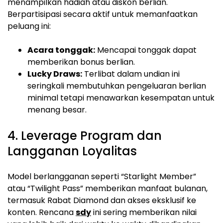
menampilkan hadiah atau diskon berlian.
Berpartisipasi secara aktif untuk memanfaatkan
peluang ini:
Acara tonggak:
Mencapai tonggak dapat
memberikan bonus berlian.
Lucky Draws:
Terlibat dalam undian ini
seringkali membutuhkan pengeluaran berlian
minimal tetapi menawarkan kesempatan untuk
menang besar.
4. Leverage Program dan
Langganan Loyalitas
Model berlangganan seperti “Starlight Member”
atau “Twilight Pass” memberikan manfaat bulanan,
termasuk Rabat Diamond dan akses eksklusif ke
konten. Rencana
sdy
ini sering memberikan nilai