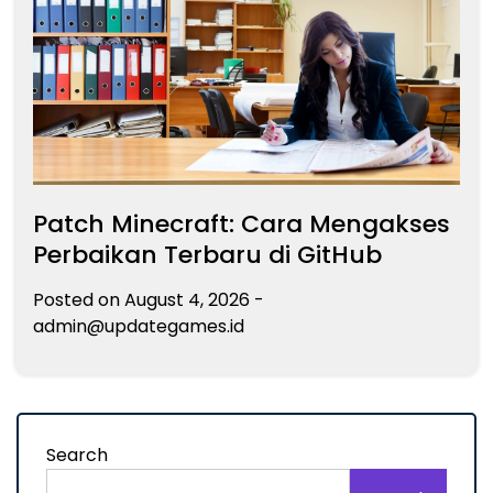
Patch Minecraft: Cara Mengakses
Perbaikan Terbaru di GitHub
Posted on
August 4, 2026
-
admin@updategames.id
Search