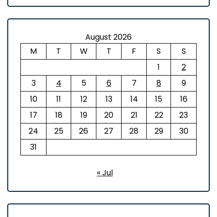
August 2026
M
T
W
T
F
S
S
1
2
3
4
5
6
7
8
9
10
11
12
13
14
15
16
17
18
19
20
21
22
23
24
25
26
27
28
29
30
31
« Jul