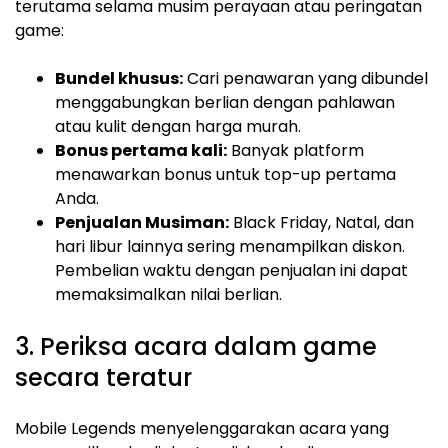
terutama selama musim perayaan atau peringatan
game:
Bundel khusus:
Cari penawaran yang dibundel
menggabungkan berlian dengan pahlawan
atau kulit dengan harga murah.
Bonus pertama kali:
Banyak platform
menawarkan bonus untuk top-up pertama
Anda.
Penjualan Musiman:
Black Friday, Natal, dan
hari libur lainnya sering menampilkan diskon.
Pembelian waktu dengan penjualan ini dapat
memaksimalkan nilai berlian.
3. Periksa acara dalam game
secara teratur
Mobile Legends menyelenggarakan acara yang