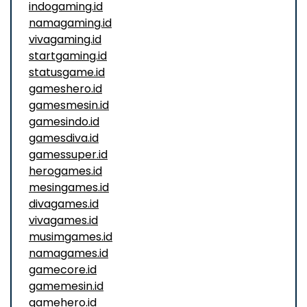
indogaming.id
namagaming.id
vivagaming.id
startgaming.id
statusgame.id
gameshero.id
gamesmesin.id
gamesindo.id
gamesdiva.id
gamessuper.id
herogames.id
mesingames.id
divagames.id
vivagames.id
musimgames.id
namagames.id
gamecore.id
gamemesin.id
gamehero.id