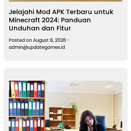
Jelajahi Mod APK Terbaru untuk
Minecraft 2024: Panduan
Unduhan dan Fitur
Posted on
August 8, 2026
-
admin@updategames.id