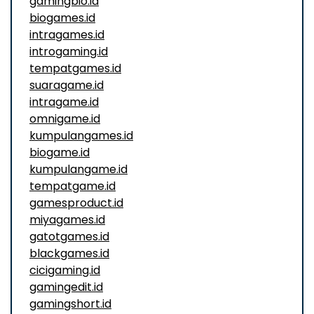
gamingbio.id
biogames.id
intragames.id
introgaming.id
tempatgames.id
suaragame.id
intragame.id
omnigame.id
kumpulangames.id
biogame.id
kumpulangame.id
tempatgame.id
gamesproduct.id
miyagames.id
gatotgames.id
blackgames.id
cicigaming.id
gamingedit.id
gamingshort.id