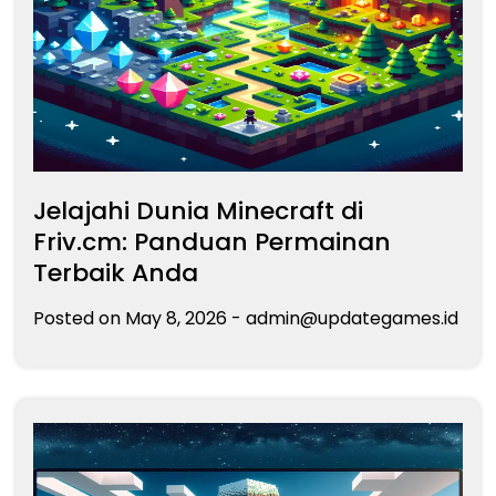
Jelajahi Dunia Minecraft di
Friv.cm: Panduan Permainan
Terbaik Anda
Posted on
May 8, 2026
-
admin@updategames.id