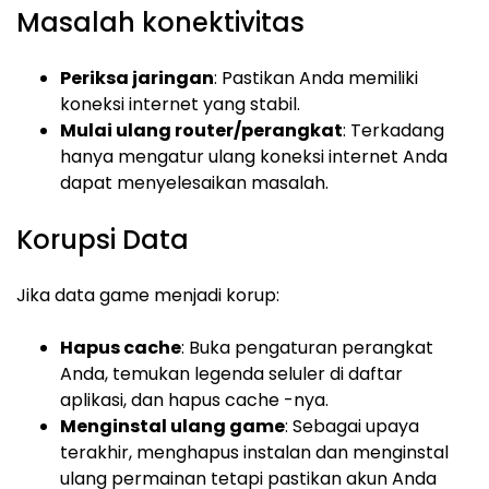
Masalah konektivitas
Periksa jaringan
: Pastikan Anda memiliki
koneksi internet yang stabil.
Mulai ulang router/perangkat
: Terkadang
hanya mengatur ulang koneksi internet Anda
dapat menyelesaikan masalah.
Korupsi Data
Jika data game menjadi korup:
Hapus cache
: Buka pengaturan perangkat
Anda, temukan legenda seluler di daftar
aplikasi, dan hapus cache -nya.
Menginstal ulang game
: Sebagai upaya
terakhir, menghapus instalan dan menginstal
ulang permainan tetapi pastikan akun Anda