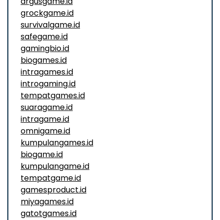
argusgame.id
grockgame.id
survivalgame.id
safegame.id
gamingbio.id
biogames.id
intragames.id
introgaming.id
tempatgames.id
suaragame.id
intragame.id
omnigame.id
kumpulangames.id
biogame.id
kumpulangame.id
tempatgame.id
gamesproduct.id
miyagames.id
gatotgames.id