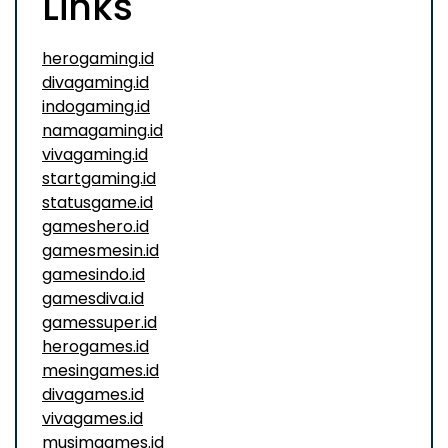
Links
herogaming.id
divagaming.id
indogaming.id
namagaming.id
vivagaming.id
startgaming.id
statusgame.id
gameshero.id
gamesmesin.id
gamesindo.id
gamesdiva.id
gamessuper.id
herogames.id
mesingames.id
divagames.id
vivagames.id
musimgames.id