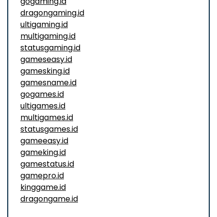
gogaming.id
dragongaming.id
ultigaming.id
multigaming.id
statusgaming.id
gameseasy.id
gamesking.id
gamesname.id
gogames.id
ultigames.id
multigames.id
statusgames.id
gameeasy.id
gameking.id
gamestatus.id
gamepro.id
kinggame.id
dragongame.id