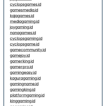
cyclopsgames.id
gamesmedia.id
kajagames.id
mediagaming.id
joygaming.id
nanagames.id
cyclopsgaming.id
cyclopsgame.id
gamecommunity.id
gamejoy.id
gamerking.id
gamerpro.id
gamingeasy.id
kaguragaming.id
gamingname.id
gamingking.id
platformgaming.id
kinggaming.id