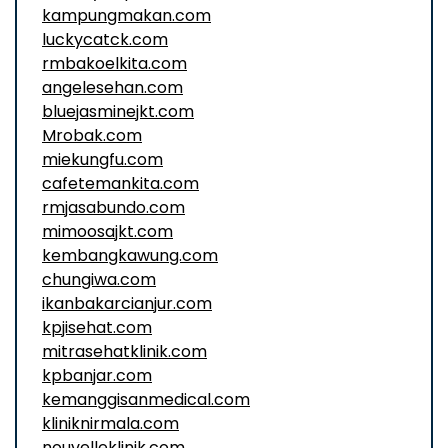
kampungmakan.com
luckycatck.com
rmbakoelkita.com
angelesehan.com
bluejasminejkt.com
Mrobak.com
miekungfu.com
cafetemankita.com
rmjasabundo.com
mimoosajkt.com
kembangkawung.com
chungiwa.com
ikanbakarcianjur.com
kpjisehat.com
mitrasehatklinik.com
kpbanjar.com
kemanggisanmedical.com
kliniknirmala.com
nouvelleklinik.com