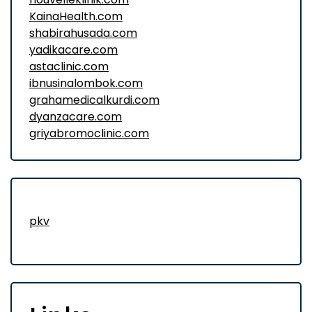
KainaHealth.com
shabirahusada.com
yadikacare.com
astaclinic.com
ibnusinalombok.com
grahamedicalkurdi.com
dyanzacare.com
griyabromoclinic.com
pkv