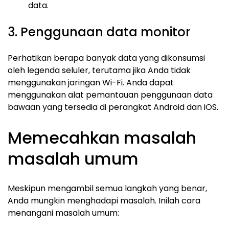
data.
3. Penggunaan data monitor
Perhatikan berapa banyak data yang dikonsumsi
oleh legenda seluler, terutama jika Anda tidak
menggunakan jaringan Wi-Fi. Anda dapat
menggunakan alat pemantauan penggunaan data
bawaan yang tersedia di perangkat Android dan iOS.
Memecahkan masalah
masalah umum
Meskipun mengambil semua langkah yang benar,
Anda mungkin menghadapi masalah. Inilah cara
menangani masalah umum: