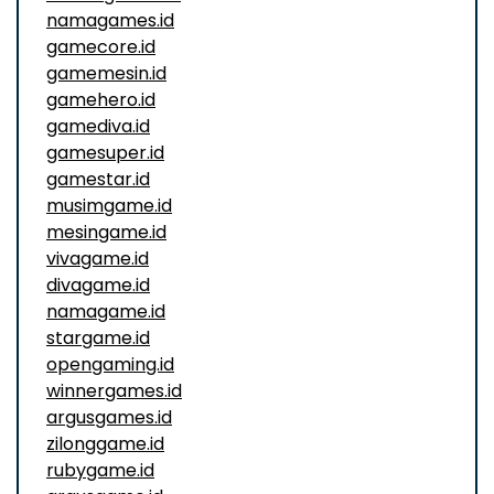
namagames.id
gamecore.id
gamemesin.id
gamehero.id
gamediva.id
gamesuper.id
gamestar.id
musimgame.id
mesingame.id
vivagame.id
divagame.id
namagame.id
stargame.id
opengaming.id
winnergames.id
argusgames.id
zilonggame.id
rubygame.id