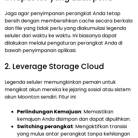
Jaga agar penyimpanan perangkat Anda tetap
bersih dengan membersihkan cache secara berkala
dan file yang tidak perlu yang diakumulasi legenda
seluler dari waktu ke waktu. Ini biasanya dapat
dilakukan melalui pengaturan perangkat Anda di
bawah penyimpanan aplikasi.
2. Leverage Storage Cloud
Legenda seluler memungkinkan pemain untuk
mengikat akun mereka ke jejaring sosial atau sistem
akun Moonton sendiri. Fitur ini:
Perlindungan Kemajuan
: Memastikan
kemajuan Anda disimpan dan dapat dipulihkan.
Switching perangkat
: Mengaktifkan transisi
yang mulus antar perangkat tanpa kehilangan