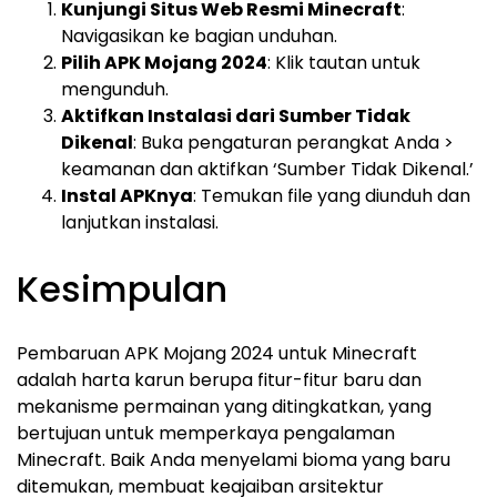
Kunjungi Situs Web Resmi Minecraft
:
Navigasikan ke bagian unduhan.
Pilih APK Mojang 2024
: Klik tautan untuk
mengunduh.
Aktifkan Instalasi dari Sumber Tidak
Dikenal
: Buka pengaturan perangkat Anda >
keamanan dan aktifkan ‘Sumber Tidak Dikenal.’
Instal APKnya
: Temukan file yang diunduh dan
lanjutkan instalasi.
Kesimpulan
Pembaruan APK Mojang 2024 untuk Minecraft
adalah harta karun berupa fitur-fitur baru dan
mekanisme permainan yang ditingkatkan, yang
bertujuan untuk memperkaya pengalaman
Minecraft. Baik Anda menyelami bioma yang baru
ditemukan, membuat keajaiban arsitektur