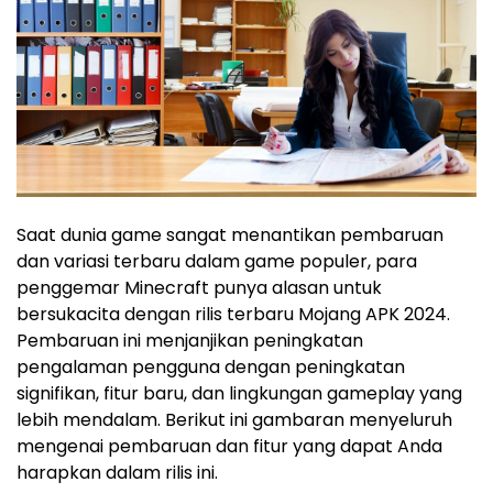
Saat dunia game sangat menantikan pembaruan
dan variasi terbaru dalam game populer, para
penggemar Minecraft punya alasan untuk
bersukacita dengan rilis terbaru Mojang APK 2024.
Pembaruan ini menjanjikan peningkatan
pengalaman pengguna dengan peningkatan
signifikan, fitur baru, dan lingkungan gameplay yang
lebih mendalam. Berikut ini gambaran menyeluruh
mengenai pembaruan dan fitur yang dapat Anda
harapkan dalam rilis ini.