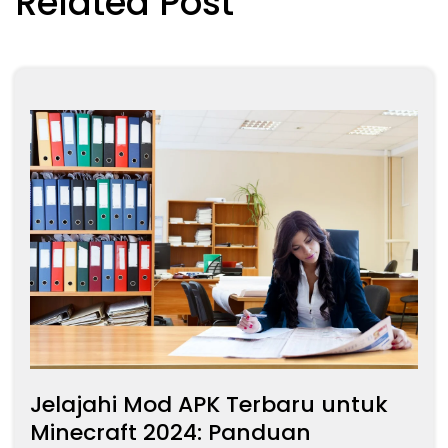
Related Post
Jelajahi Mod APK Terbaru untuk
Minecraft 2024: Panduan