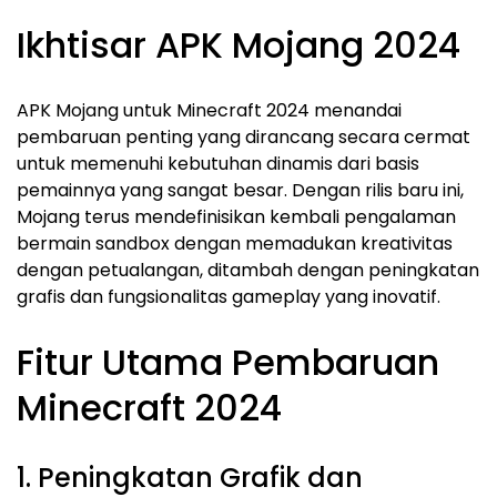
Ikhtisar APK Mojang 2024
APK Mojang untuk Minecraft 2024 menandai
pembaruan penting yang dirancang secara cermat
untuk memenuhi kebutuhan dinamis dari basis
pemainnya yang sangat besar. Dengan rilis baru ini,
Mojang terus mendefinisikan kembali pengalaman
bermain sandbox dengan memadukan kreativitas
dengan petualangan, ditambah dengan peningkatan
grafis dan fungsionalitas gameplay yang inovatif.
Fitur Utama Pembaruan
Minecraft 2024
1. Peningkatan Grafik dan