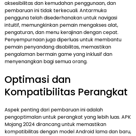
aksesibilitas dan kemudahan penggunaan, dan
pembaruan ini tidak terkecuali. Antarmuka
pengguna telah disederhanakan untuk navigasi
intuitif, memungkinkan pemain mengakses alat,
pengaturan, dan menu kerajinan dengan cepat.
Penyempurnaan juga diperluas untuk membantu
pemain penyandang disabilitas, memastikan
pengalaman bermain game yang inklusif dan
menyenangkan bagi semua orang.
Optimasi dan
Kompatibilitas Perangkat
Aspek penting dari pembaruan ini adalah
pengoptimalan untuk perangkat yang lebih luas. APK
Mojang 2024 dirancang untuk memastikan
kompatibilitas dengan model Android lama dan baru,