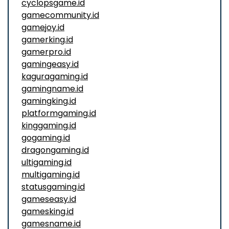
cyclopsgame.id
gamecommunity.id
gamejoy.id
gamerking.id
gamerpro.id
gamingeasy.id
kaguragaming.id
gamingname.id
gamingking.id
platformgaming.id
kinggaming.id
gogaming.id
dragongaming.id
ultigaming.id
multigaming.id
statusgaming.id
gameseasy.id
gamesking.id
gamesname.id