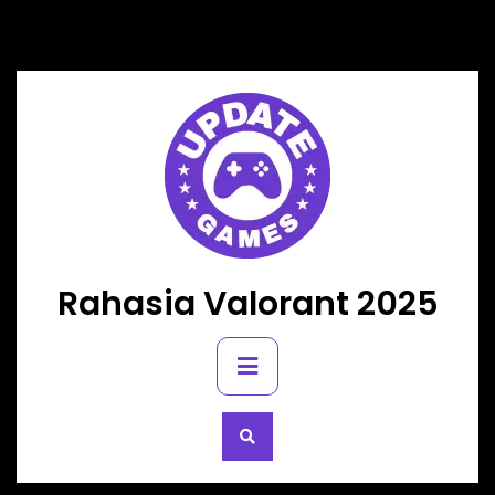
Skip
to
content
Rahasia Valorant 2025
Primary
Menu