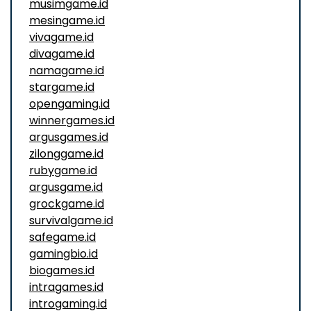
musimgame.id
mesingame.id
vivagame.id
divagame.id
namagame.id
stargame.id
opengaming.id
winnergames.id
argusgames.id
zilonggame.id
rubygame.id
argusgame.id
grockgame.id
survivalgame.id
safegame.id
gamingbio.id
biogames.id
intragames.id
introgaming.id