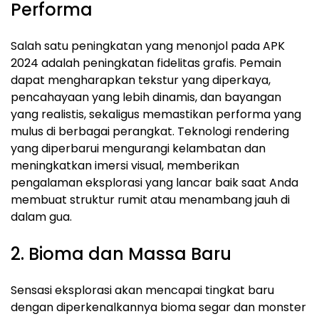
Performa
Salah satu peningkatan yang menonjol pada APK
2024 adalah peningkatan fidelitas grafis. Pemain
dapat mengharapkan tekstur yang diperkaya,
pencahayaan yang lebih dinamis, dan bayangan
yang realistis, sekaligus memastikan performa yang
mulus di berbagai perangkat. Teknologi rendering
yang diperbarui mengurangi kelambatan dan
meningkatkan imersi visual, memberikan
pengalaman eksplorasi yang lancar baik saat Anda
membuat struktur rumit atau menambang jauh di
dalam gua.
2. Bioma dan Massa Baru
Sensasi eksplorasi akan mencapai tingkat baru
dengan diperkenalkannya bioma segar dan monster