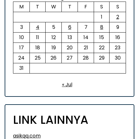
M
T
W
T
F
S
S
1
2
3
4
5
6
7
8
9
10
11
12
13
14
15
16
17
18
19
20
21
22
23
24
25
26
27
28
29
30
31
« Jul
LINK LAINNYA
asikqq.com