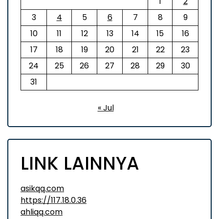
1
2
3
4
5
6
7
8
9
10
11
12
13
14
15
16
17
18
19
20
21
22
23
24
25
26
27
28
29
30
31
« Jul
LINK LAINNYA
asikqq.com
https://117.18.0.36
ahliqq.com