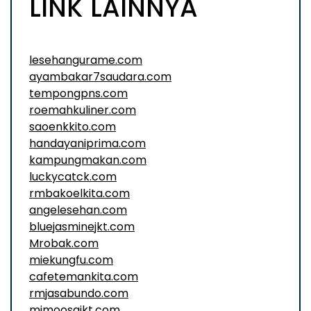
LINK LAINNYA
lesehangurame.com
ayambakar7saudara.com
tempongpns.com
roemahkuliner.com
saoenkkito.com
handayaniprima.com
kampungmakan.com
luckycatck.com
rmbakoelkita.com
angelesehan.com
bluejasminejkt.com
Mrobak.com
miekungfu.com
cafetemankita.com
rmjasabundo.com
mimoosajkt.com