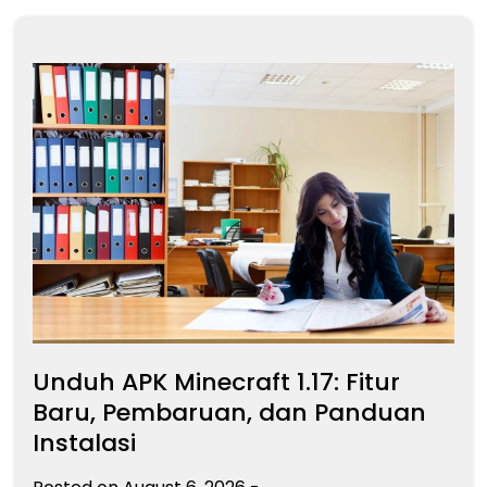
Unduh APK Minecraft 1.17: Fitur
Baru, Pembaruan, dan Panduan
Instalasi