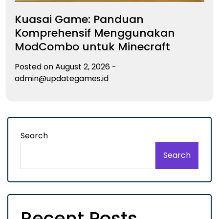
Kuasai Game: Panduan
Komprehensif Menggunakan
ModCombo untuk Minecraft
Posted on
August 2, 2026
-
admin@updategames.id
Search
Search
Recent Posts