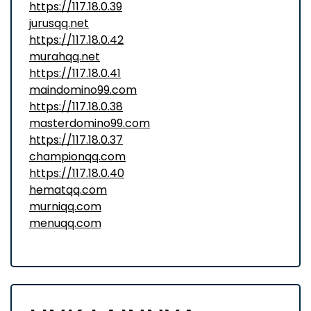
https://117.18.0.39
jurusqq.net
https://117.18.0.42
murahqq.net
https://117.18.0.41
maindomino99.com
https://117.18.0.38
masterdomino99.com
https://117.18.0.37
championqq.com
https://117.18.0.40
hematqq.com
murniqq.com
menuqq.com