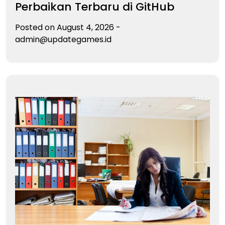
Perbaikan Terbaru di GitHub
Posted on
August 4, 2026
-
admin@updategames.id