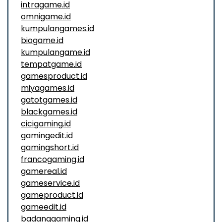
intragame.id
omnigame.id
kumpulangames.id
biogame.id
kumpulangame.id
tempatgame.id
gamesproduct.id
miyagames.id
gatotgames.id
blackgames.id
cicigaming.id
gamingedit.id
gamingshort.id
francogaming.id
gamereal.id
gameservice.id
gameproduct.id
gameedit.id
badanggaming.id