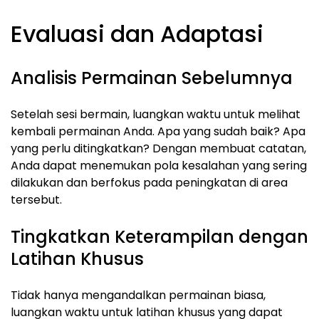
Evaluasi dan Adaptasi
Analisis Permainan Sebelumnya
Setelah sesi bermain, luangkan waktu untuk melihat
kembali permainan Anda. Apa yang sudah baik? Apa
yang perlu ditingkatkan? Dengan membuat catatan,
Anda dapat menemukan pola kesalahan yang sering
dilakukan dan berfokus pada peningkatan di area
tersebut.
Tingkatkan Keterampilan dengan
Latihan Khusus
Tidak hanya mengandalkan permainan biasa,
luangkan waktu untuk latihan khusus yang dapat