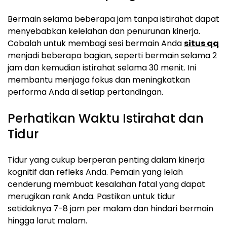
Bermain selama beberapa jam tanpa istirahat dapat
menyebabkan kelelahan dan penurunan kinerja.
Cobalah untuk membagi sesi bermain Anda
situs qq
menjadi beberapa bagian, seperti bermain selama 2
jam dan kemudian istirahat selama 30 menit. Ini
membantu menjaga fokus dan meningkatkan
performa Anda di setiap pertandingan.
Perhatikan Waktu Istirahat dan
Tidur
Tidur yang cukup berperan penting dalam kinerja
kognitif dan refleks Anda. Pemain yang lelah
cenderung membuat kesalahan fatal yang dapat
merugikan rank Anda. Pastikan untuk tidur
setidaknya 7-8 jam per malam dan hindari bermain
hingga larut malam.