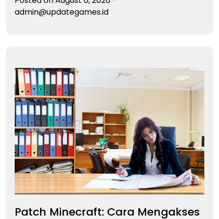
Posted on
August 6, 2026
-
admin@updategames.id
Patch Minecraft: Cara Mengakses