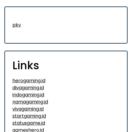
pkv
Links
herogaming.id
divagaming.id
indogaming.id
namagaming.id
vivagaming.id
startgaming.id
statusgame.id
gameshero.id