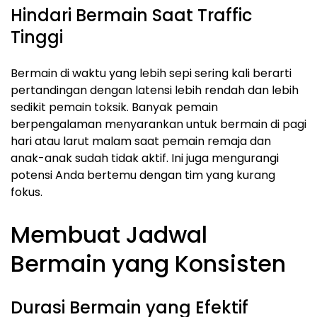
Hindari Bermain Saat Traffic
Tinggi
Bermain di waktu yang lebih sepi sering kali berarti
pertandingan dengan latensi lebih rendah dan lebih
sedikit pemain toksik. Banyak pemain
berpengalaman menyarankan untuk bermain di pagi
hari atau larut malam saat pemain remaja dan
anak-anak sudah tidak aktif. Ini juga mengurangi
potensi Anda bertemu dengan tim yang kurang
fokus.
Membuat Jadwal
Bermain yang Konsisten
Durasi Bermain yang Efektif