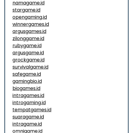
namagame.id
stargame.id
opengaming.id
winnergames.id
argusgames.id
zilonggame.id
rubygame.id
argusgame.id
grockgame.id
survivalgame.id
safegame.id
gamingbio.id
biogames.id
intragames.id
introgaming.id
tempatgames.id
suaragame.id
intragame.id
omnigame.id