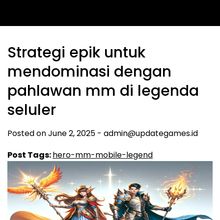
Strategi epik untuk
mendominasi dengan
pahlawan mm di legenda
seluler
Posted on
June 2, 2025
-
admin@updategames.id
Post Tags:
hero-mm-mobile-legend