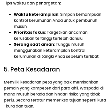
Tips waktu dan penargetan:
Waktu keterampilan
: Simpan kemampuan
kontrol kerumunan Anda untuk pembunuh
musuh.
Prioritas fokus
: Targetkan ancaman
kerusakan tertinggi terlebih dahulu.
Serang saat aman
: Tunggu musuh
menggunakan keterampilan kontrol
kerumunan di tangki Anda sebelum terlibat.
5. Peta Kesadaran
Memiliki kesadaran peta yang baik memisahkan
pemain yang kompeten dari para ahli. Waspadai di
mana musuh berada dan hindari risiko yang tidak
perlu. Secara teratur memeriksa tujuan seperti kura
-kura dan tuan.