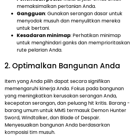
memaksimalkan pertanian Anda.
Gangguan
: Gunakan serangan dasar untuk
menyodok musuh dan menyulitkan mereka
untuk bertani.
Kesadaran minimap
: Perhatikan minimap
untuk menghindari ganks dan memprioritaskan
rute pelarian Anda.
2. Optimalkan Bangunan Anda
Item yang Anda pilih dapat secara signifikan
memengaruhi kinerja Anda. Fokus pada bangunan
yang meningkatkan kerusakan serangan Anda,
kecepatan serangan, dan peluang hit kritis. Barang -
barang umum untuk MMS termasuk Demon Hunter
Sword, Windtalker, dan Blade of Despair.
Menyesuaikan bangunan Anda berdasarkan
komposisi tim musuh.