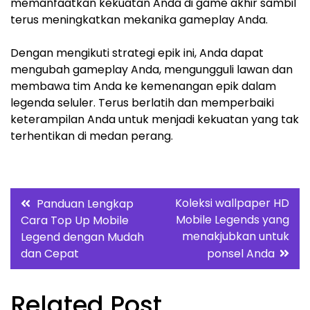
memanfaatkan kekuatan Anda di game akhir sambil
terus meningkatkan mekanika gameplay Anda.
Dengan mengikuti strategi epik ini, Anda dapat
mengubah gameplay Anda, mengungguli lawan dan
membawa tim Anda ke kemenangan epik dalam
legenda seluler. Terus berlatih dan memperbaiki
keterampilan Anda untuk menjadi kekuatan yang tak
terhentikan di medan perang.
Post
Koleksi wallpaper HD
Panduan Lengkap
Mobile Legends yang
Cara Top Up Mobile
navigation
menakjubkan untuk
Legend dengan Mudah
dan Cepat
ponsel Anda
Related Post