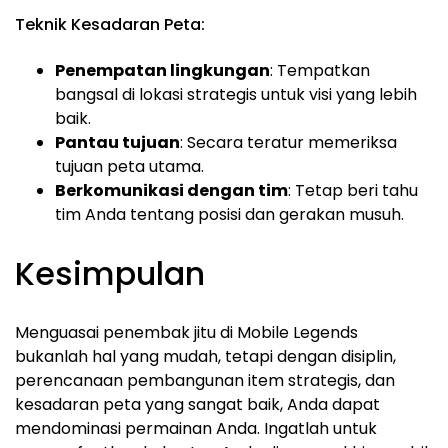
Teknik Kesadaran Peta:
Penempatan lingkungan
: Tempatkan
bangsal di lokasi strategis untuk visi yang lebih
baik.
Pantau tujuan
: Secara teratur memeriksa
tujuan peta utama.
Berkomunikasi dengan tim
: Tetap beri tahu
tim Anda tentang posisi dan gerakan musuh.
Kesimpulan
Menguasai penembak jitu di Mobile Legends
bukanlah hal yang mudah, tetapi dengan disiplin,
perencanaan pembangunan item strategis, dan
kesadaran peta yang sangat baik, Anda dapat
mendominasi permainan Anda. Ingatlah untuk