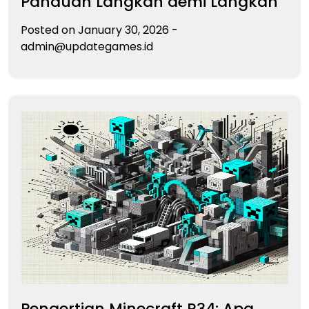
Panduan Langkah demi Langkah
Posted on
January 30, 2026
-
admin@updategames.id
Pengertian Minecraft R34: Apa