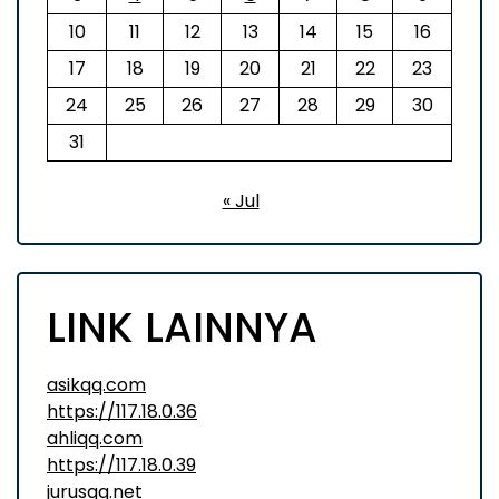
10
11
12
13
14
15
16
17
18
19
20
21
22
23
24
25
26
27
28
29
30
31
« Jul
LINK LAINNYA
asikqq.com
https://117.18.0.36
ahliqq.com
https://117.18.0.39
jurusqq.net