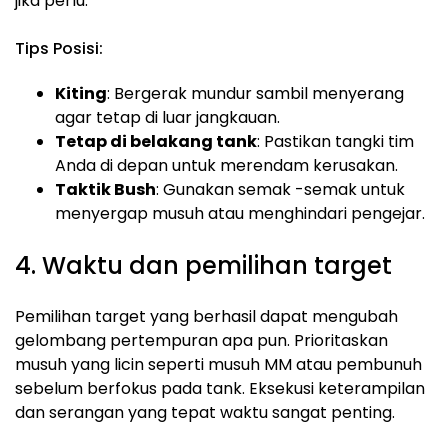
jika perlu.
Tips Posisi:
Kiting
: Bergerak mundur sambil menyerang
agar tetap di luar jangkauan.
Tetap di belakang tank
: Pastikan tangki tim
Anda di depan untuk merendam kerusakan.
Taktik Bush
: Gunakan semak -semak untuk
menyergap musuh atau menghindari pengejar.
4. Waktu dan pemilihan target
Pemilihan target yang berhasil dapat mengubah
gelombang pertempuran apa pun. Prioritaskan
musuh yang licin seperti musuh MM atau pembunuh
sebelum berfokus pada tank. Eksekusi keterampilan
dan serangan yang tepat waktu sangat penting.