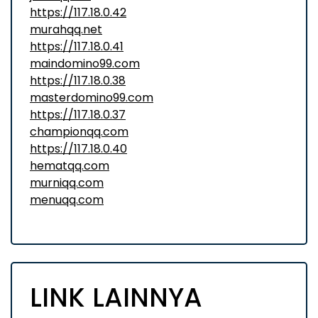
https://117.18.0.42
murahqq.net
https://117.18.0.41
maindomino99.com
https://117.18.0.38
masterdomino99.com
https://117.18.0.37
championqq.com
https://117.18.0.40
hematqq.com
murniqq.com
menuqq.com
LINK LAINNYA