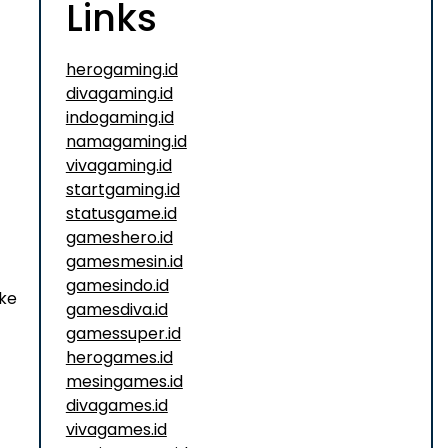
Links
herogaming.id
divagaming.id
indogaming.id
namagaming.id
vivagaming.id
startgaming.id
statusgame.id
gameshero.id
gamesmesin.id
gamesindo.id
 ke
gamesdiva.id
gamessuper.id
herogames.id
mesingames.id
divagames.id
vivagames.id