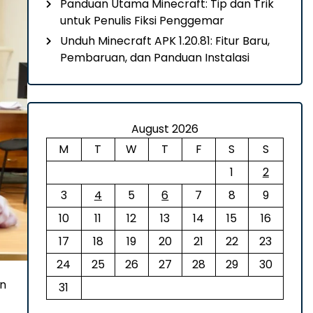
Panduan Utama Minecraft: Tip dan Trik
untuk Penulis Fiksi Penggemar
Unduh Minecraft APK 1.20.81: Fitur Baru,
Pembaruan, dan Panduan Instalasi
August 2026
M
T
W
T
F
S
S
1
2
3
4
5
6
7
8
9
10
11
12
13
14
15
16
17
18
19
20
21
22
23
24
25
26
27
28
29
30
an
31