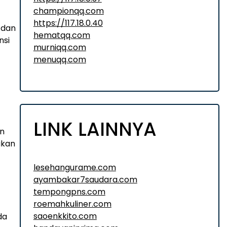
championqq.com
https://117.18.0.40
 dan
hematqq.com
nsi
murniqq.com
menuqq.com
LINK LAINNYA
in
ikan
lesehangurame.com
ayambakar7saudara.com
tempongpns.com
roemahkuliner.com
saoenkkito.com
da