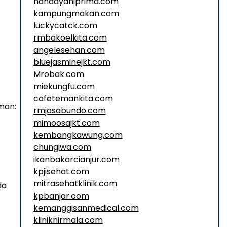
handayaniprima.com
kampungmakan.com
luckycatck.com
rmbakoelkita.com
angelesehan.com
bluejasminejkt.com
Mrobak.com
miekungfu.com
cafetemankita.com
man:
rmjasabundo.com
mimoosajkt.com
kembangkawung.com
chungiwa.com
ikanbakarcianjur.com
kpjisehat.com
mitrasehatklinik.com
da
kpbanjar.com
kemanggisanmedical.com
kliniknirmala.com