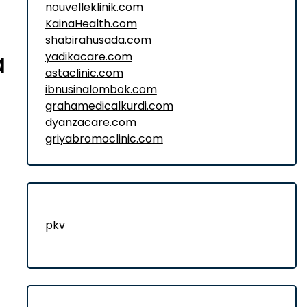
nouvelleklinik.com
KainaHealth.com
shabirahusada.com
a
yadikacare.com
astaclinic.com
ibnusinalombok.com
grahamedicalkurdi.com
dyanzacare.com
griyabromoclinic.com
pkv