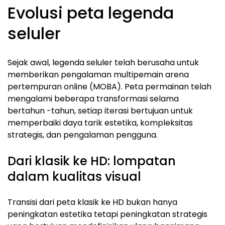
Evolusi peta legenda
seluler
Sejak awal, legenda seluler telah berusaha untuk
memberikan pengalaman multipemain arena
pertempuran online (MOBA). Peta permainan telah
mengalami beberapa transformasi selama
bertahun -tahun, setiap iterasi bertujuan untuk
memperbaiki daya tarik estetika, kompleksitas
strategis, dan pengalaman pengguna.
Dari klasik ke HD: lompatan
dalam kualitas visual
Transisi dari peta klasik ke HD bukan hanya
peningkatan estetika tetapi peningkatan strategis