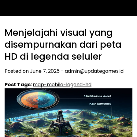
Menjelajahi visual yang
disempurnakan dari peta
HD di legenda seluler
Posted on
June 7, 2025
-
admin@updategames.id
Post Tags:
map-mobile-legend-hd