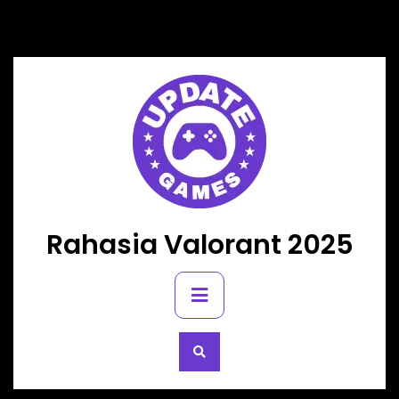
Skip
to
content
Rahasia Valorant 2025
Primary
Menu