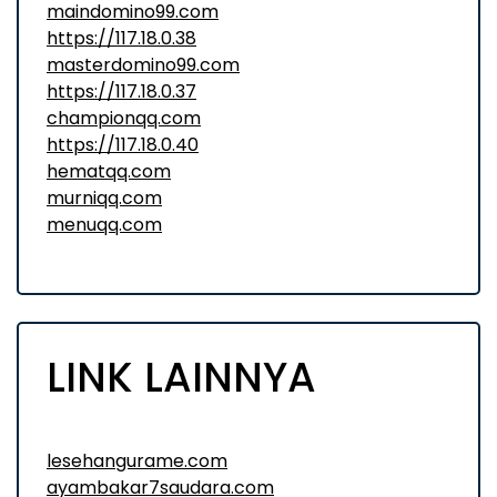
maindomino99.com
https://117.18.0.38
masterdomino99.com
https://117.18.0.37
championqq.com
https://117.18.0.40
hematqq.com
murniqq.com
menuqq.com
LINK LAINNYA
lesehangurame.com
ayambakar7saudara.com