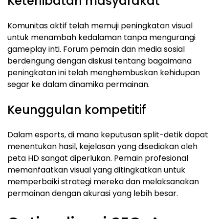
Keterlibatan masyarakat
Komunitas aktif telah memuji peningkatan visual
untuk menambah kedalaman tanpa mengurangi
gameplay inti. Forum pemain dan media sosial
berdengung dengan diskusi tentang bagaimana
peningkatan ini telah menghembuskan kehidupan
segar ke dalam dinamika permainan.
Keunggulan kompetitif
Dalam esports, di mana keputusan split-detik dapat
menentukan hasil, kejelasan yang disediakan oleh
peta HD sangat diperlukan. Pemain profesional
memanfaatkan visual yang ditingkatkan untuk
memperbaiki strategi mereka dan melaksanakan
permainan dengan akurasi yang lebih besar.