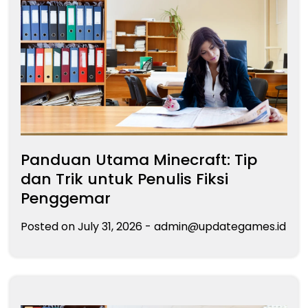
Panduan Utama Minecraft: Tip
dan Trik untuk Penulis Fiksi
Penggemar
Posted on
July 31, 2026
-
admin@updategames.id