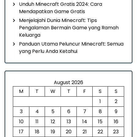
Unduh Minecraft Gratis 2024: Cara
Mendapatkan Game Gratis
Menjelajahi Dunia Minecraft: Tips
Pengalaman Bermain Game yang Ramah
Keluarga
Panduan Utama Peluncur Minecraft: Semua
yang Perlu Anda Ketahui
August 2026
M
T
W
T
F
S
S
1
2
3
4
5
6
7
8
9
10
11
12
13
14
15
16
17
18
19
20
21
22
23