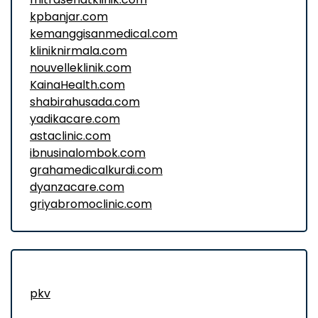
kpbanjar.com
kemanggisanmedical.com
kliniknirmala.com
nouvelleklinik.com
KainaHealth.com
shabirahusada.com
yadikacare.com
astaclinic.com
ibnusinalombok.com
grahamedicalkurdi.com
dyanzacare.com
griyabromoclinic.com
pkv