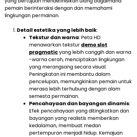
yang bertujuan mendefinisikan ulang bagaimana
pemain berinteraksi dengan dan memahami
lingkungan permainan.
Detail estetika yang lebih baik
:
Tekstur dan warna
: Peta HD
menawarkan tekstur
demo slot
pragmatic
yang lebih canggih dan warna
-warna cerah, menciptakan lingkungan
yang merangsang secara visual.
Peningkatan ini membantu dalam
pencelupan, memungkinkan pemain untuk
merasa lebih terhubung dengan alam
semesta permainan.
Pencahayaan dan bayangan dinamis
:
Efek pencahayaan yang ditingkatkan dan
bayangan yang realistis memberikan
kedalaman, membuat medan
pertempuran menjadi hidup. Kemajuan