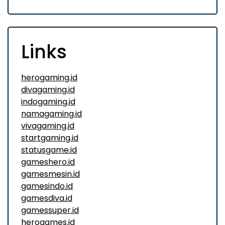
Links
herogaming.id
divagaming.id
indogaming.id
namagaming.id
vivagaming.id
startgaming.id
statusgame.id
gameshero.id
gamesmesin.id
gamesindo.id
gamesdiva.id
gamessuper.id
herogames.id