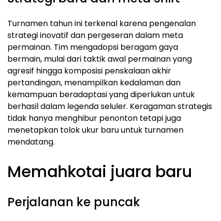
Turnamen tahun ini terkenal karena pengenalan
strategi inovatif dan pergeseran dalam meta
permainan. Tim mengadopsi beragam gaya
bermain, mulai dari taktik awal permainan yang
agresif hingga komposisi penskalaan akhir
pertandingan, menampilkan kedalaman dan
kemampuan beradaptasi yang diperlukan untuk
berhasil dalam legenda seluler. Keragaman strategis
tidak hanya menghibur penonton tetapi juga
menetapkan tolok ukur baru untuk turnamen
mendatang.
Memahkotai juara baru
Perjalanan ke puncak