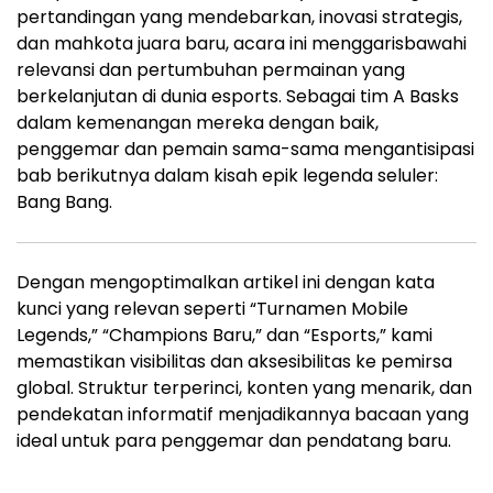
pertandingan yang mendebarkan, inovasi strategis,
dan mahkota juara baru, acara ini menggarisbawahi
relevansi dan pertumbuhan permainan yang
berkelanjutan di dunia esports. Sebagai tim A Basks
dalam kemenangan mereka dengan baik,
penggemar dan pemain sama-sama mengantisipasi
bab berikutnya dalam kisah epik legenda seluler:
Bang Bang.
Dengan mengoptimalkan artikel ini dengan kata
kunci yang relevan seperti “Turnamen Mobile
Legends,” “Champions Baru,” dan “Esports,” kami
memastikan visibilitas dan aksesibilitas ke pemirsa
global. Struktur terperinci, konten yang menarik, dan
pendekatan informatif menjadikannya bacaan yang
ideal untuk para penggemar dan pendatang baru.