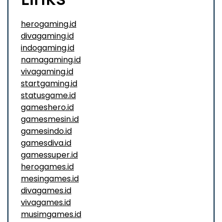
herogaming.id
divagaming.id
indogaming.id
namagaming.id
vivagaming.id
startgaming.id
statusgame.id
gameshero.id
gamesmesin.id
gamesindo.id
gamesdiva.id
gamessuper.id
herogames.id
mesingames.id
divagames.id
vivagames.id
musimgames.id