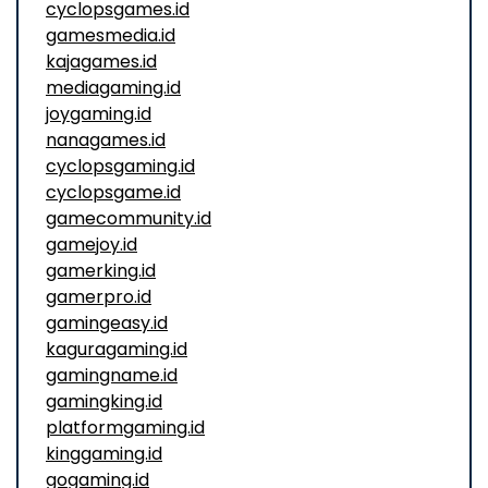
cyclopsgames.id
gamesmedia.id
kajagames.id
mediagaming.id
joygaming.id
nanagames.id
cyclopsgaming.id
cyclopsgame.id
gamecommunity.id
gamejoy.id
gamerking.id
gamerpro.id
gamingeasy.id
kaguragaming.id
gamingname.id
gamingking.id
platformgaming.id
kinggaming.id
gogaming.id