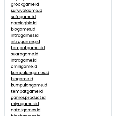
grockgame.id
survivalgame.id
safegame.id
gamingbio.id
biogames.id
intragames.id
introgaming.id
tempatgames.id
suaragame.id
intragame.id
omnigame.id
kumpulangames.id
biogame.id
kumpulangame.id
tempatgame.id
gamesproduct.id
miyagames.id
gatotgames.id