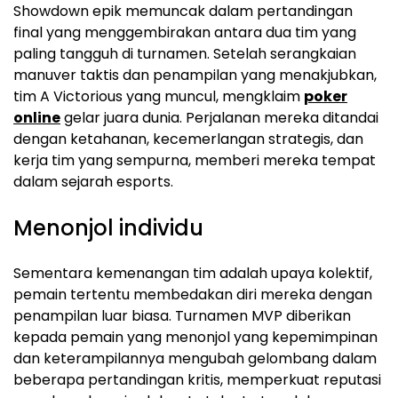
Showdown epik memuncak dalam pertandingan
final yang menggembirakan antara dua tim yang
paling tangguh di turnamen. Setelah serangkaian
manuver taktis dan penampilan yang menakjubkan,
tim A Victorious yang muncul, mengklaim
poker
online
gelar juara dunia. Perjalanan mereka ditandai
dengan ketahanan, kecemerlangan strategis, dan
kerja tim yang sempurna, memberi mereka tempat
dalam sejarah esports.
Menonjol individu
Sementara kemenangan tim adalah upaya kolektif,
pemain tertentu membedakan diri mereka dengan
penampilan luar biasa. Turnamen MVP diberikan
kepada pemain yang menonjol yang kepemimpinan
dan keterampilannya mengubah gelombang dalam
beberapa pertandingan kritis, memperkuat reputasi