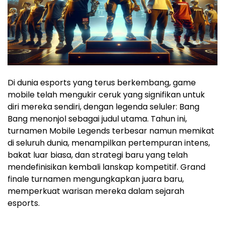
Di dunia esports yang terus berkembang, game
mobile telah mengukir ceruk yang signifikan untuk
diri mereka sendiri, dengan legenda seluler: Bang
Bang menonjol sebagai judul utama. Tahun ini,
turnamen Mobile Legends terbesar namun memikat
di seluruh dunia, menampilkan pertempuran intens,
bakat luar biasa, dan strategi baru yang telah
mendefinisikan kembali lanskap kompetitif. Grand
finale turnamen mengungkapkan juara baru,
memperkuat warisan mereka dalam sejarah
esports.