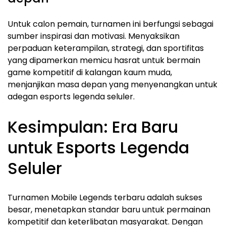
Untuk calon pemain, turnamen ini berfungsi sebagai
sumber inspirasi dan motivasi. Menyaksikan
perpaduan keterampilan, strategi, dan sportifitas
yang dipamerkan memicu hasrat untuk bermain
game kompetitif di kalangan kaum muda,
menjanjikan masa depan yang menyenangkan untuk
adegan esports legenda seluler.
Kesimpulan: Era Baru
untuk Esports Legenda
Seluler
Turnamen Mobile Legends terbaru adalah sukses
besar, menetapkan standar baru untuk permainan
kompetitif dan keterlibatan masyarakat. Dengan