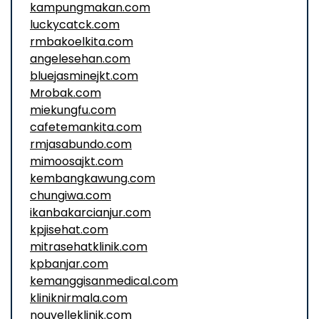
kampungmakan.com
luckycatck.com
rmbakoelkita.com
angelesehan.com
bluejasminejkt.com
Mrobak.com
miekungfu.com
cafetemankita.com
rmjasabundo.com
mimoosajkt.com
kembangkawung.com
chungiwa.com
ikanbakarcianjur.com
kpjisehat.com
mitrasehatklinik.com
kpbanjar.com
kemanggisanmedical.com
kliniknirmala.com
nouvelleklinik.com