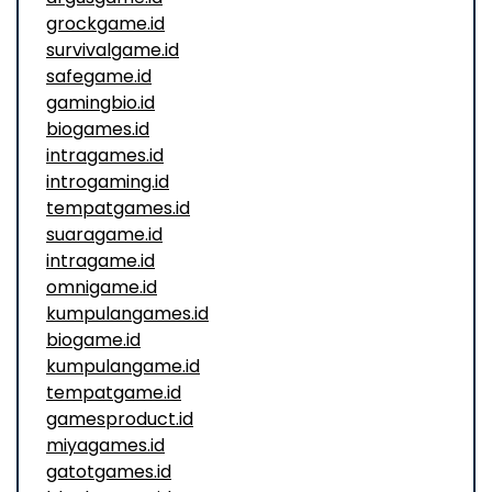
grockgame.id
survivalgame.id
safegame.id
gamingbio.id
biogames.id
intragames.id
introgaming.id
tempatgames.id
suaragame.id
intragame.id
omnigame.id
kumpulangames.id
biogame.id
kumpulangame.id
tempatgame.id
gamesproduct.id
miyagames.id
gatotgames.id