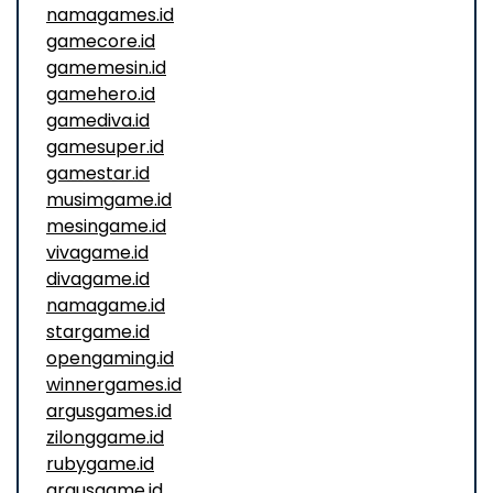
namagames.id
gamecore.id
gamemesin.id
gamehero.id
gamediva.id
gamesuper.id
gamestar.id
musimgame.id
mesingame.id
vivagame.id
divagame.id
namagame.id
stargame.id
opengaming.id
winnergames.id
argusgames.id
zilonggame.id
rubygame.id
argusgame.id