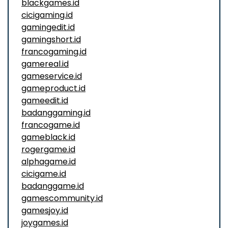
blackgames.id
cicigaming.id
gamingedit.id
gamingshort.id
francogaming.id
gamereal.id
gameservice.id
gameproduct.id
gameedit.id
badanggaming.id
francogame.id
gameblack.id
rogergame.id
alphagame.id
cicigame.id
badanggame.id
gamescommunity.id
gamesjoy.id
joygames.id