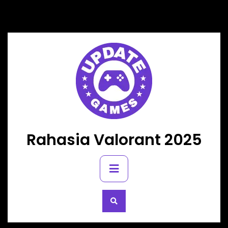
Skip
to
content
Rahasia Valorant 2025
Primary
Menu