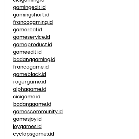
gamingedit.id
gamingshort.id
francogaming.id
gamereal.id
gameservice.id
gameproduct.id
gameedit.id
badanggaming.id
francogame.id
gameblack.id
rogergame.id
alphagame.id
cicigame.id
badanggame.id
gamescommunity.id
gamesjoy.id
joygames.id
cyclopsgames.id