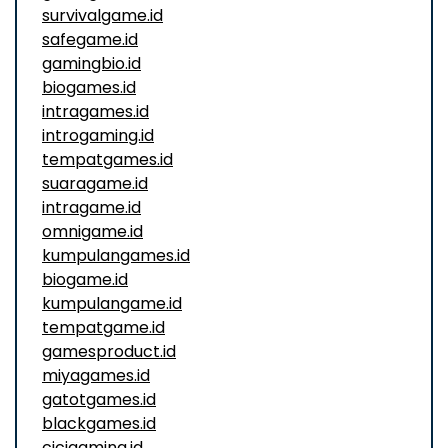
survivalgame.id
safegame.id
gamingbio.id
biogames.id
intragames.id
introgaming.id
tempatgames.id
suaragame.id
intragame.id
omnigame.id
kumpulangames.id
biogame.id
kumpulangame.id
tempatgame.id
gamesproduct.id
miyagames.id
gatotgames.id
blackgames.id
cicigaming.id