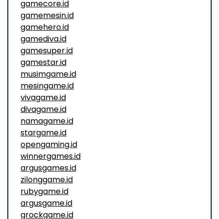
gamecore.id
gamemesin.id
gamehero.id
gamediva.id
gamesuper.id
gamestar.id
musimgame.id
mesingame.id
vivagame.id
divagame.id
namagame.id
stargame.id
opengaming.id
winnergames.id
argusgames.id
zilonggame.id
rubygame.id
argusgame.id
grockgame.id