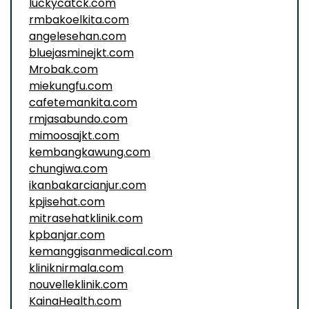
luckycatck.com
rmbakoelkita.com
angelesehan.com
bluejasminejkt.com
Mrobak.com
miekungfu.com
cafetemankita.com
rmjasabundo.com
mimoosajkt.com
kembangkawung.com
chungiwa.com
ikanbakarcianjur.com
kpjisehat.com
mitrasehatklinik.com
kpbanjar.com
kemanggisanmedical.com
kliniknirmala.com
nouvelleklinik.com
KainaHealth.com