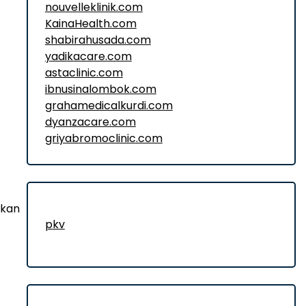
nouvelleklinik.com
KainaHealth.com
shabirahusada.com
yadikacare.com
astaclinic.com
ibnusinalombok.com
grahamedicalkurdi.com
dyanzacare.com
griyabromoclinic.com
ukan
pkv