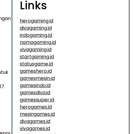
Links
engan
herogaming.id
divagaming.id
indogaming.id
namagaming.id
vivagaming.id
startgaming.id
statusgame.id
gameshero.id
ntuk
gamesmesin.id
gamesindo.id
17.
gamesdiva.id
gamessuper.id
herogames.id
mesingames.id
divagames.id
vivagames.id
benar