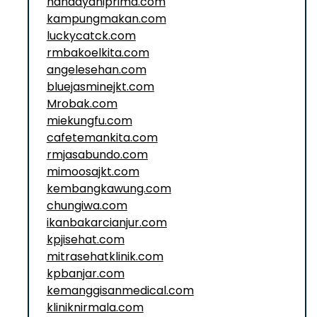
handayaniprima.com
kampungmakan.com
luckycatck.com
rmbakoelkita.com
angelesehan.com
bluejasminejkt.com
Mrobak.com
miekungfu.com
cafetemankita.com
rmjasabundo.com
mimoosajkt.com
kembangkawung.com
chungiwa.com
ikanbakarcianjur.com
kpjisehat.com
mitrasehatklinik.com
kpbanjar.com
kemanggisanmedical.com
kliniknirmala.com