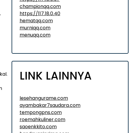
championqq.com
https://117.18.0.40
,
hematqq.com
murniqq.com
menuqq.com
LINK LAINNYA
kal.
m
lesehangurame.com
ayambakar7saudara.com
tempongpns.com
roemahkuliner.com
saoenkkito.com