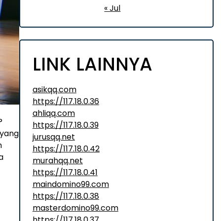
« Jul
LINK LAINNYA
asikqq.com
https://117.18.0.36
ahliqq.com
?
https://117.18.0.39
 yang
jurusqq.net
h
https://117.18.0.42
a
murahqq.net
https://117.18.0.41
maindomino99.com
https://117.18.0.38
masterdomino99.com
https://117.18.0.37