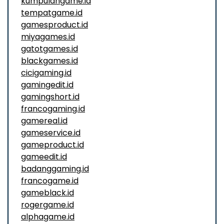
kumpulangame.id
tempatgame.id
gamesproduct.id
miyagames.id
gatotgames.id
blackgames.id
cicigaming.id
gamingedit.id
gamingshort.id
francogaming.id
gamereal.id
gameservice.id
gameproduct.id
gameedit.id
badanggaming.id
francogame.id
gameblack.id
rogergame.id
alphagame.id