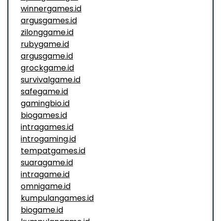
winnergames.id
argusgames.id
zilonggame.id
rubygame.id
argusgame.id
grockgame.id
survivalgame.id
safegame.id
gamingbio.id
biogames.id
intragames.id
introgaming.id
tempatgames.id
suaragame.id
intragame.id
omnigame.id
kumpulangames.id
biogame.id