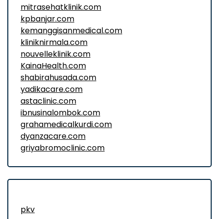
mitrasehatklinik.com
kpbanjar.com
kemanggisanmedical.com
kliniknirmala.com
nouvelleklinik.com
KainaHealth.com
shabirahusada.com
yadikacare.com
astaclinic.com
ibnusinalombok.com
grahamedicalkurdi.com
dyanzacare.com
griyabromoclinic.com
pkv