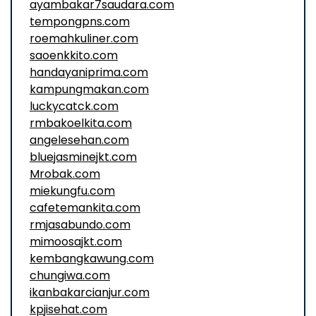
ayambakar7saudara.com
tempongpns.com
roemahkuliner.com
saoenkkito.com
handayaniprima.com
kampungmakan.com
luckycatck.com
rmbakoelkita.com
angelesehan.com
bluejasminejkt.com
Mrobak.com
miekungfu.com
cafetemankita.com
rmjasabundo.com
mimoosajkt.com
kembangkawung.com
chungiwa.com
ikanbakarcianjur.com
kpjisehat.com