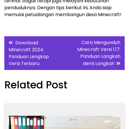
terlihat bagus tetapi juga melayani kebutuhan
penduduknya. Dengan tips berikut ini, Anda siap
memulai petualangan membangun desa Minecraft!
Post
Cara Mengunduh
Download
Minecraft Versi 1.17:
Minecraft 2024:
navigation
Panduan Langkah
Panduan Lengkap
Versi Terbaru
demi Langkah
Related Post