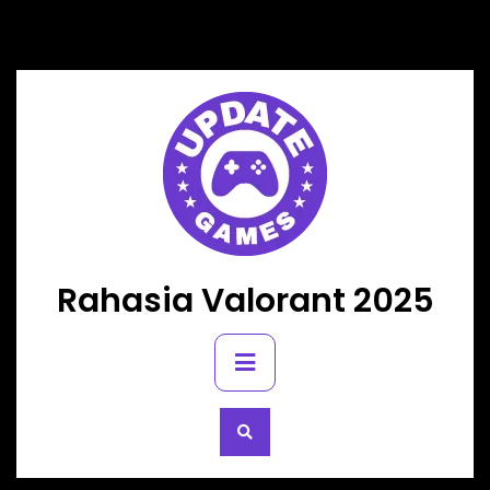
Skip
to
content
Rahasia Valorant 2025
Primary
Menu