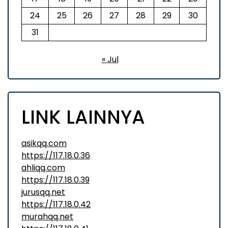
24
25
26
27
28
29
30
31
« Jul
LINK LAINNYA
asikqq.com
https://117.18.0.36
ahliqq.com
https://117.18.0.39
jurusqq.net
https://117.18.0.42
murahqq.net