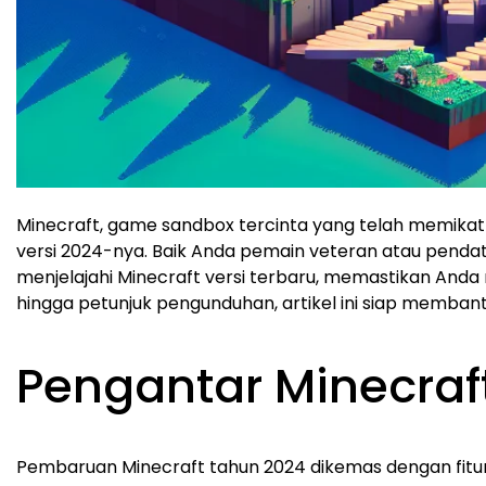
Minecraft, game sandbox tercinta yang telah memikat 
versi 2024-nya. Baik Anda pemain veteran atau pend
menjelajahi Minecraft versi terbaru, memastikan Anda
hingga petunjuk pengunduhan, artikel ini siap memban
Pengantar Minecraf
Pembaruan Minecraft tahun 2024 dikemas dengan fitur-f