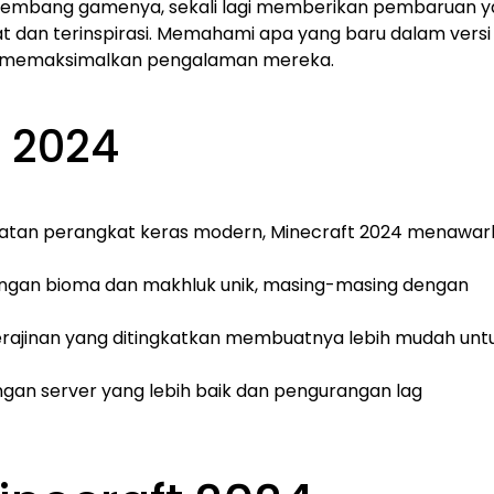
gembang gamenya, sekali lagi memberikan pembaruan 
 dan terinspirasi. Memahami apa yang baru dalam versi 
 memaksimalkan pengalaman mereka.
t 2024
atan perangkat keras modern, Minecraft 2024 menawar
engan bioma dan makhluk unik, masing-masing dengan
erajinan yang ditingkatkan membuatnya lebih mudah unt
ngan server yang lebih baik dan pengurangan lag