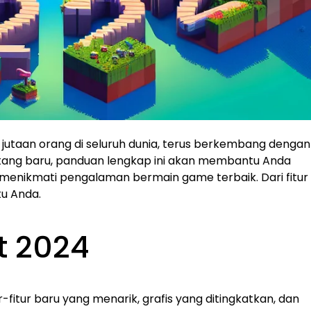
jutaan orang di seluruh dunia, terus berkembang dengan
atang baru, panduan lengkap ini akan membantu Anda
 menikmati pengalaman bermain game terbaik. Dari fitur
tu Anda.
t 2024
itur baru yang menarik, grafis yang ditingkatkan, dan