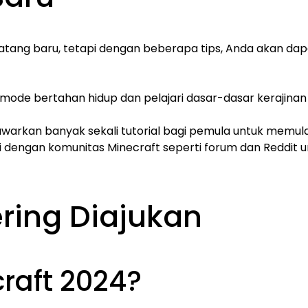
atang baru, tetapi dengan beberapa tips, Anda akan dap
m mode bertahan hidup dan pelajari dasar-dasar kerajinan
warkan banyak sekali tutorial bagi pemula untuk memula
si dengan komunitas Minecraft seperti forum dan Reddit 
ring Diajukan
raft 2024?