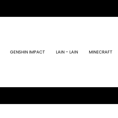
GENSHIN IMPACT
LAIN – LAIN
MINECRAFT