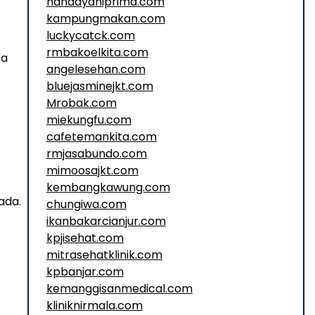
handayaniprima.com
kampungmakan.com
luckycatck.com
rmbakoelkita.com
ra
angelesehan.com
bluejasminejkt.com
Mrobak.com
miekungfu.com
cafetemankita.com
rmjasabundo.com
mimoosajkt.com
kembangkawung.com
ada.
chungiwa.com
ikanbakarcianjur.com
kpjisehat.com
mitrasehatklinik.com
kpbanjar.com
kemanggisanmedical.com
kliniknirmala.com