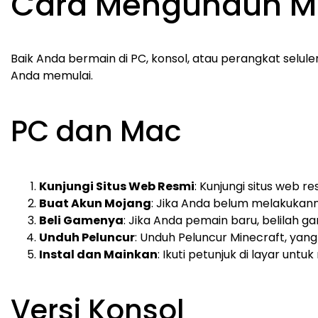
Cara Mengunduh Mi
Baik Anda bermain di PC, konsol, atau perangkat selul
Anda memulai.
PC dan Mac
Kunjungi Situs Web Resmi
: Kunjungi situs web r
Buat Akun Mojang
: Jika Anda belum melakukann
Beli Gamenya
: Jika Anda pemain baru, belilah g
Unduh Peluncur
: Unduh Peluncur Minecraft, yan
Instal dan Mainkan
: Ikuti petunjuk di layar un
Versi Konsol