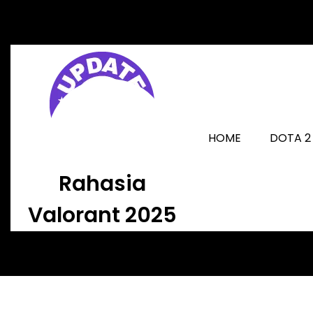
Skip
to
content
HOME
DOTA 2
Rahasia
Valorant 2025