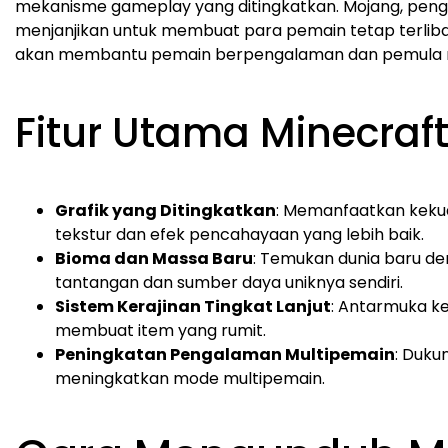
mekanisme gameplay yang ditingkatkan. Mojang, pen
menjanjikan untuk membuat para pemain tetap terlibat
akan membantu pemain berpengalaman dan pemula
Fitur Utama Minecraf
Grafik yang Ditingkatkan
: Memanfaatkan keku
tekstur dan efek pencahayaan yang lebih baik.
Bioma dan Massa Baru
: Temukan dunia baru d
tantangan dan sumber daya uniknya sendiri.
Sistem Kerajinan Tingkat Lanjut
: Antarmuka k
membuat item yang rumit.
Peningkatan Pengalaman Multipemain
: Duku
meningkatkan mode multipemain.