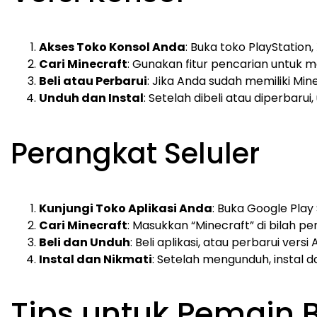
Akses Toko Konsol Anda
: Buka toko PlayStation,
Cari Minecraft
: Gunakan fitur pencarian untuk 
Beli atau Perbarui
: Jika Anda sudah memiliki Min
Unduh dan Instal
: Setelah dibeli atau diperbar
Perangkat Seluler
Kunjungi Toko Aplikasi Anda
: Buka Google Play
Cari Minecraft
: Masukkan “Minecraft” di bilah pe
Beli dan Unduh
: Beli aplikasi, atau perbarui vers
Instal dan Nikmati
: Setelah mengunduh, instal 
Tips untuk Pemain 