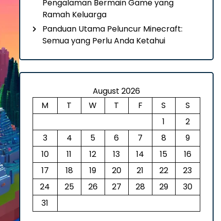
Pengalaman Bermain Game yang
Ramah Keluarga
Panduan Utama Peluncur Minecraft:
Semua yang Perlu Anda Ketahui
August 2026
M
T
W
T
F
S
S
1
2
3
4
5
6
7
8
9
10
11
12
13
14
15
16
17
18
19
20
21
22
23
24
25
26
27
28
29
30
31