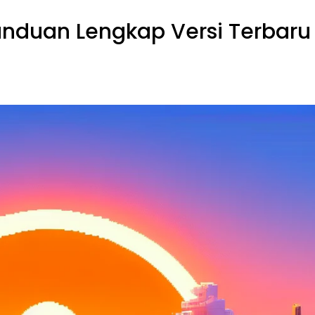
anduan Lengkap Versi Terbaru