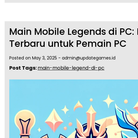
Main Mobile Legends di PC:
Terbaru untuk Pemain PC
Posted on
May 3, 2025
-
admin@updategames.id
Post Tags:
main-mobile-legend-di-pc