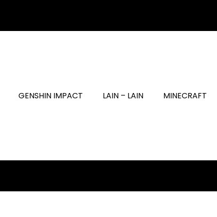
GENSHIN IMPACT
LAIN – LAIN
MINECRAFT