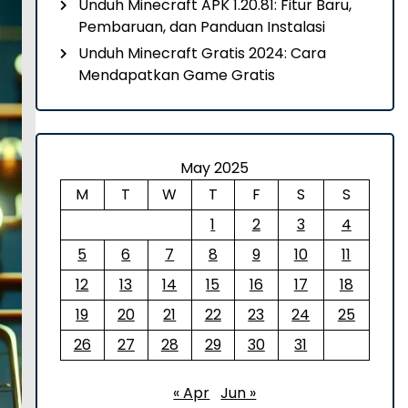
Unduh Minecraft APK 1.20.81: Fitur Baru,
Pembaruan, dan Panduan Instalasi
Unduh Minecraft Gratis 2024: Cara
Mendapatkan Game Gratis
May 2025
M
T
W
T
F
S
S
1
2
3
4
5
6
7
8
9
10
11
12
13
14
15
16
17
18
19
20
21
22
23
24
25
26
27
28
29
30
31
« Apr
Jun »