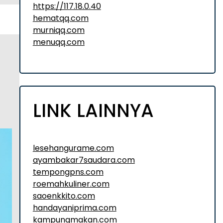
https://117.18.0.40
hematqq.com
murniqq.com
menuqq.com
LINK LAINNYA
lesehangurame.com
ayambakar7saudara.com
tempongpns.com
roemahkuliner.com
saoenkkito.com
handayaniprima.com
kampungmakan.com