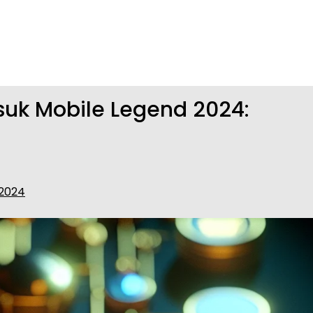
uk Mobile Legend 2024:
2024