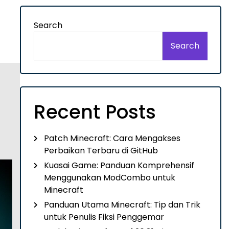
Search
Search
Recent Posts
Patch Minecraft: Cara Mengakses
Perbaikan Terbaru di GitHub
Kuasai Game: Panduan Komprehensif
Menggunakan ModCombo untuk
Minecraft
Panduan Utama Minecraft: Tip dan Trik
untuk Penulis Fiksi Penggemar