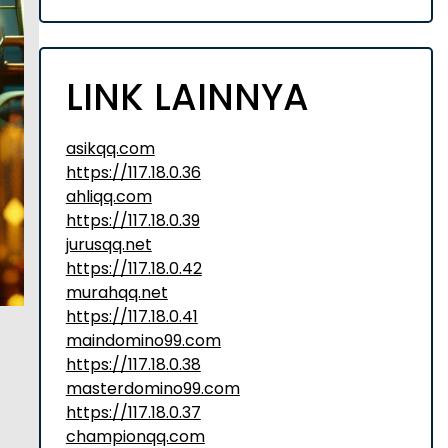
LINK LAINNYA
asikqq.com
https://117.18.0.36
ahliqq.com
https://117.18.0.39
jurusqq.net
https://117.18.0.42
murahqq.net
https://117.18.0.41
maindomino99.com
https://117.18.0.38
masterdomino99.com
https://117.18.0.37
championqq.com