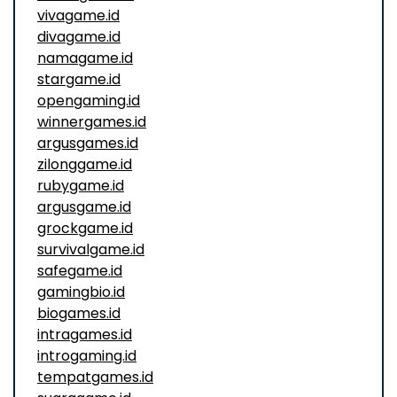
vivagame.id
divagame.id
namagame.id
stargame.id
opengaming.id
winnergames.id
argusgames.id
zilonggame.id
rubygame.id
argusgame.id
grockgame.id
survivalgame.id
safegame.id
gamingbio.id
biogames.id
intragames.id
introgaming.id
tempatgames.id