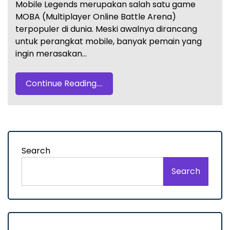
Mobile Legends merupakan salah satu game
MOBA (Multiplayer Online Battle Arena)
terpopuler di dunia. Meski awalnya dirancang
untuk perangkat mobile, banyak pemain yang
ingin merasakan…
Continue Reading....
Search
Search