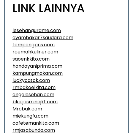
LINK LAINNYA
lesehangurame.com
ayambakar7saudara.com
tempongpns.com
roemahkuliner.com
saoenkkito.com
handayaniprima.com
kampungmakan.com
luckycatck.com
rmbakoelkita.com
angelesehan.com
bluejasminejkt.com
Mrobak.com
miekungfu.com
cafetemankita.com
rmjasabundo.com