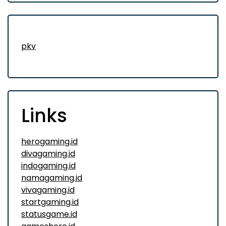
pkv
Links
herogaming.id
divagaming.id
indogaming.id
namagaming.id
vivagaming.id
startgaming.id
statusgame.id