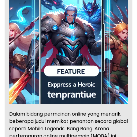
Dalam bidang permainan online yang menarik,
beberapa judul memikat penonton secara global
seperti Mobile Legends: Bang Bang. Arena
pertempuran online multipemain (MOBA) ini