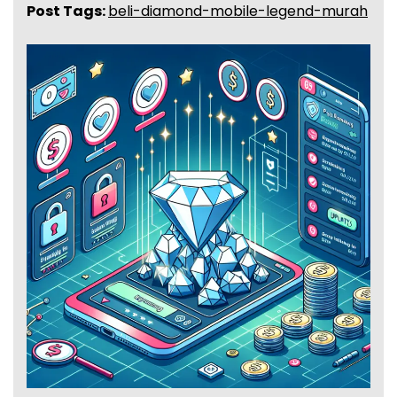
Post Tags:
beli-diamond-mobile-legend-murah