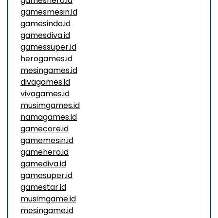
gameshero.id
gamesmesin.id
gamesindo.id
gamesdiva.id
gamessuper.id
herogames.id
mesingames.id
divagames.id
vivagames.id
musimgames.id
namagames.id
gamecore.id
gamemesin.id
gamehero.id
gamediva.id
gamesuper.id
gamestar.id
musimgame.id
mesingame.id