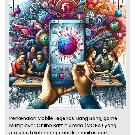
Perkenalan Mobile Legends: Bang Bang, game
Multiplayer Online Battle Arena (MOBA) yang
populer, telah mengambil komunitas game