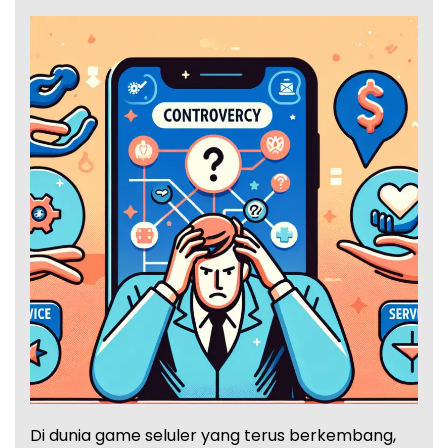
Di dunia game seluler yang terus berkembang,