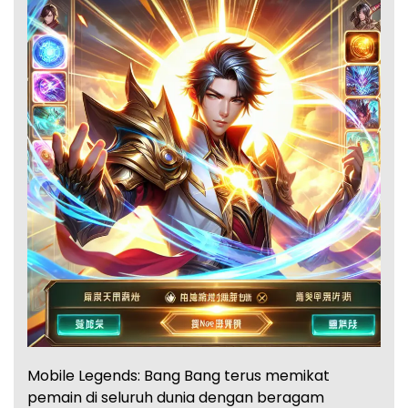
Mobile Legends: Bang Bang terus memikat
pemain di seluruh dunia dengan beragam