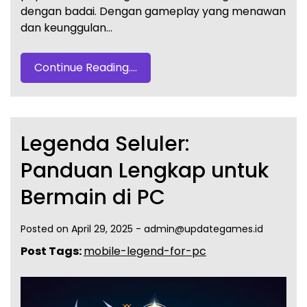
dengan badai. Dengan gameplay yang menawan
dan keunggulan…
Continue Reading....
Legenda Seluler:
Panduan Lengkap untuk
Bermain di PC
Posted on
April 29, 2025
-
admin@updategames.id
Post Tags:
mobile-legend-for-pc