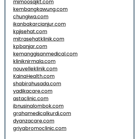
mimoosajkt.com
kembangkawung.com
chungiwa.com
ikanbakarcianjur.com
kpjisehat.com
mitrasehatklinik.com
kpbanjar.com
kemanggisanmedical.com
kliniknirmala.com
nouvelleklinik.com
KainaHealth.com
shabirahusada.com
yadikacare.com
astaclinic.com
ibnusinalombok.com
grahamedicalkurdi.com
dyanzacare.com
griyabromoclinic.com