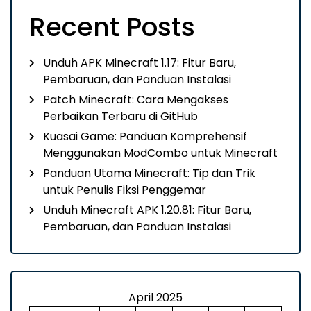
Recent Posts
Unduh APK Minecraft 1.17: Fitur Baru,
Pembaruan, dan Panduan Instalasi
Patch Minecraft: Cara Mengakses
Perbaikan Terbaru di GitHub
Kuasai Game: Panduan Komprehensif
Menggunakan ModCombo untuk Minecraft
Panduan Utama Minecraft: Tip dan Trik
untuk Penulis Fiksi Penggemar
Unduh Minecraft APK 1.20.81: Fitur Baru,
Pembaruan, dan Panduan Instalasi
April 2025