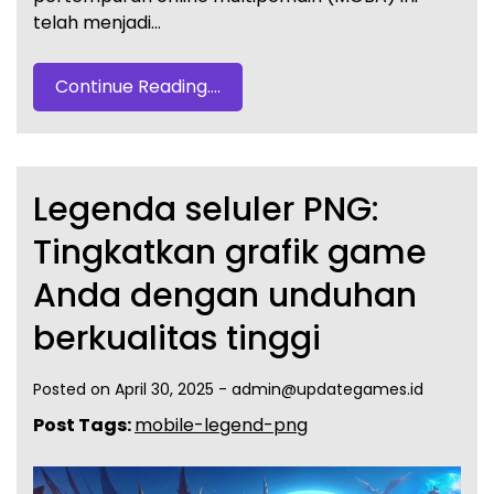
telah menjadi…
Continue Reading....
Legenda seluler PNG:
Tingkatkan grafik game
Anda dengan unduhan
berkualitas tinggi
Posted on
April 30, 2025
-
admin@updategames.id
Post Tags:
mobile-legend-png