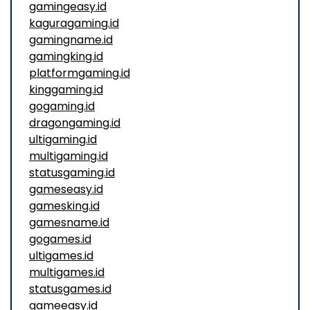
gamingeasy.id
kaguragaming.id
gamingname.id
gamingking.id
platformgaming.id
kinggaming.id
gogaming.id
dragongaming.id
ultigaming.id
multigaming.id
statusgaming.id
gameseasy.id
gamesking.id
gamesname.id
gogames.id
ultigames.id
multigames.id
statusgames.id
gameeasy.id