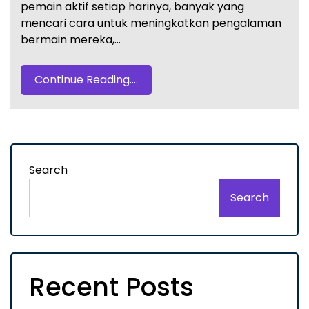
pemain aktif setiap harinya, banyak yang
mencari cara untuk meningkatkan pengalaman
bermain mereka,…
Continue Reading....
Search
Search
Recent Posts