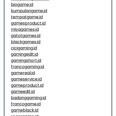
biogame.id
kumpulangame.id
tempatgame.id
gamesproduct.id
miyagames.id
gatotgames.id
blackgames.id
cicigaming.id
gamingedit.id
gamingshort.id
francogaming.id
gamereal.id
gameservice.id
gameproduct.id
gameedit.id
badanggaming.id
francogame.id
gameblack.id