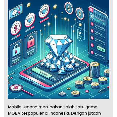
Mobile Legend merupakan salah satu game
MOBA terpopuler di Indonesia. Dengan jutaan