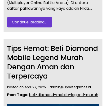
(Multiplayer Online Battle Arena). Di antara
daftar pahlawannya yang kaya adalah Hilda,…
Continue Reading....
Tips Hemat: Beli Diamond
Mobile Legend Murah
Dengan Aman dan
Terpercaya
Posted on
April 27, 2025
-
admin@updategames.id
Post Tags:
beli-diamond-mobile-legend-murah