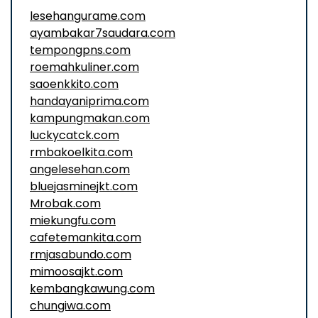
lesehangurame.com
ayambakar7saudara.com
tempongpns.com
roemahkuliner.com
saoenkkito.com
handayaniprima.com
kampungmakan.com
luckycatck.com
rmbakoelkita.com
angelesehan.com
bluejasminejkt.com
Mrobak.com
miekungfu.com
cafetemankita.com
rmjasabundo.com
mimoosajkt.com
kembangkawung.com
chungiwa.com