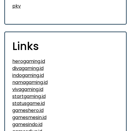
pkv
Links
herogaming.id
divagaming.id
indogaming.id
namagaming.id
vivagaming.id
startgaming.id
statusgame.id
gameshero.id
gamesmesin.id
gamesindo.id