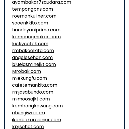
ayambakar7saudara.com
tempongpns.com
roemahkuliner.com
saoenkkito.com
handayaniprima.com
kampungmakan.com
luckycatck.com
rmbakoelkita.com
angelesehan.com
bluejasminejkt.com
Mrobak.com
miekungfu.com
cafetemankita.com
rmjasabundo.com
mimoosajkt.com
kembangkawung.com
chungiwa.com
ikanbakarcianjur.com
kpjisehat.com