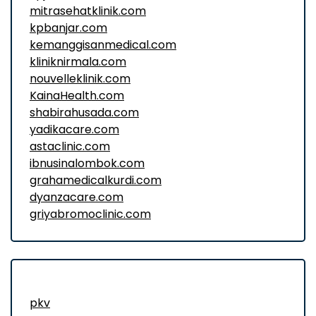
mitrasehatklinik.com
kpbanjar.com
kemanggisanmedical.com
kliniknirmala.com
nouvelleklinik.com
KainaHealth.com
shabirahusada.com
yadikacare.com
astaclinic.com
ibnusinalombok.com
grahamedicalkurdi.com
dyanzacare.com
griyabromoclinic.com
pkv