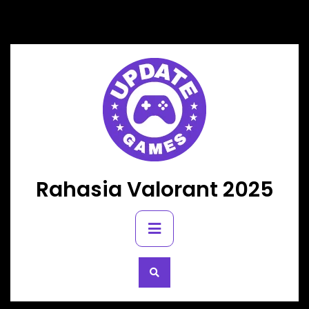
Skip
to
content
Rahasia Valorant 2025
Primary
Menu