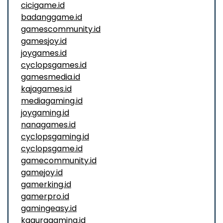
cicigame.id
badanggame.id
gamescommunity.id
gamesjoy.id
joygames.id
cyclopsgames.id
gamesmedia.id
kajagames.id
mediagaming.id
joygaming.id
nanagames.id
cyclopsgaming.id
cyclopsgame.id
gamecommunity.id
gamejoy.id
gamerking.id
gamerpro.id
gamingeasy.id
kaguragaming.id