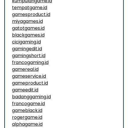
kumpulangame.id
tempatgame.id
gamesproduct.id
miyagames.id
gatotgames.id
blackgames.id
cicigaming.id
gamingedit.id
gamingshort.id
francogaming.id
gamereal.id
gameservice.id
gameproduct.id
gameedit.id
badanggaming.id
francogame.id
gameblack.id
rogergame.id
alphagame.id