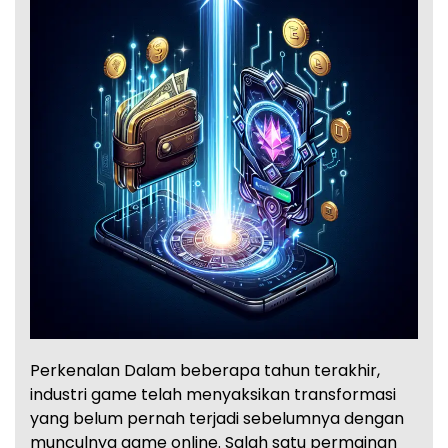
Perkenalan Dalam beberapa tahun terakhir,
industri game telah menyaksikan transformasi
yang belum pernah terjadi sebelumnya dengan
munculnya game online. Salah satu permainan