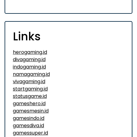
Links
herogaming.id
divagaming.id
indogaming.id
namagaming.id
vivagaming.id
startgaming.id
statusgame.id
gameshero.id
gamesmesin.id
gamesindo.id
gamesdiva.id
gamessuper.id