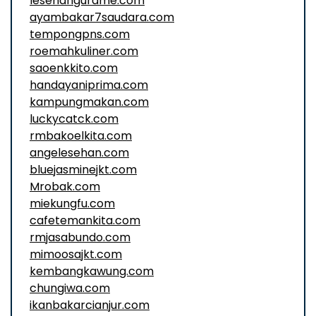
lesehangurame.com
ayambakar7saudara.com
tempongpns.com
roemahkuliner.com
saoenkkito.com
handayaniprima.com
kampungmakan.com
luckycatck.com
rmbakoelkita.com
angelesehan.com
bluejasminejkt.com
Mrobak.com
miekungfu.com
cafetemankita.com
rmjasabundo.com
mimoosajkt.com
kembangkawung.com
chungiwa.com
ikanbakarcianjur.com