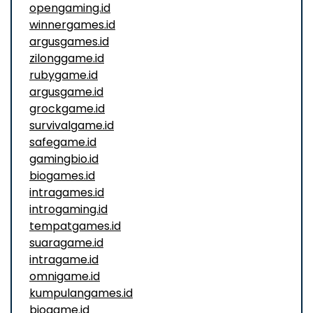
opengaming.id
winnergames.id
argusgames.id
zilonggame.id
rubygame.id
argusgame.id
grockgame.id
survivalgame.id
safegame.id
gamingbio.id
biogames.id
intragames.id
introgaming.id
tempatgames.id
suaragame.id
intragame.id
omnigame.id
kumpulangames.id
biogame.id