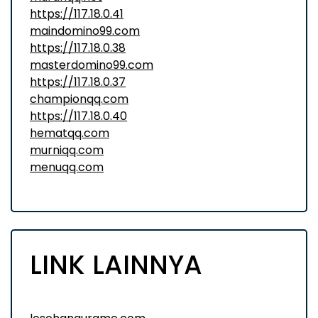
https://117.18.0.41
maindomino99.com
https://117.18.0.38
masterdomino99.com
https://117.18.0.37
championqq.com
https://117.18.0.40
hematqq.com
murniqq.com
menuqq.com
LINK LAINNYA