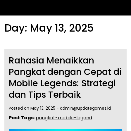
Day:
May 13, 2025
Rahasia Menaikkan
Pangkat dengan Cepat di
Mobile Legends: Strategi
dan Tips Terbaik
Posted on
May 13, 2025
-
admin@updategames.id
Post Tags:
pangkat-mobile-legend