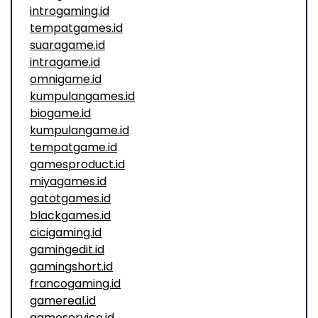
introgaming.id
tempatgames.id
suaragame.id
intragame.id
omnigame.id
kumpulangames.id
biogame.id
kumpulangame.id
tempatgame.id
gamesproduct.id
miyagames.id
gatotgames.id
blackgames.id
cicigaming.id
gamingedit.id
gamingshort.id
francogaming.id
gamereal.id
gameservice.id