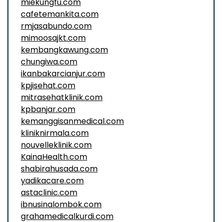
miekungfu.com
cafetemankita.com
rmjasabundo.com
mimoosajkt.com
kembangkawung.com
chungiwa.com
ikanbakarcianjur.com
kpjisehat.com
mitrasehatklinik.com
kpbanjar.com
kemanggisanmedical.com
kliniknirmala.com
nouvelleklinik.com
KainaHealth.com
shabirahusada.com
yadikacare.com
astaclinic.com
ibnusinalombok.com
grahamedicalkurdi.com