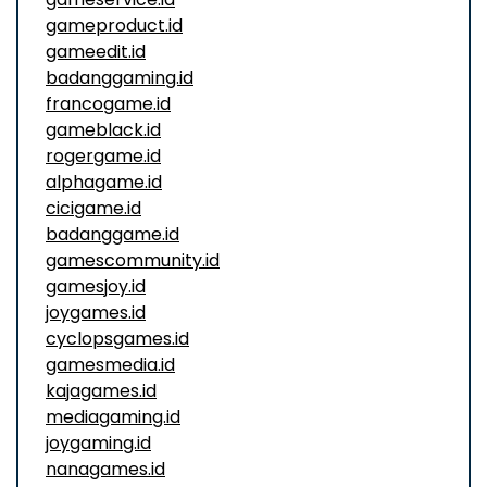
gameproduct.id
gameedit.id
badanggaming.id
francogame.id
gameblack.id
rogergame.id
alphagame.id
cicigame.id
badanggame.id
gamescommunity.id
gamesjoy.id
joygames.id
cyclopsgames.id
gamesmedia.id
kajagames.id
mediagaming.id
joygaming.id
nanagames.id