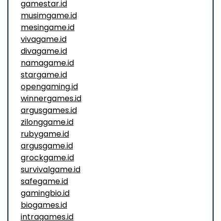
gamestar.id
musimgame.id
mesingame.id
vivagame.id
divagame.id
namagame.id
stargame.id
opengaming.id
winnergames.id
argusgames.id
zilonggame.id
rubygame.id
argusgame.id
grockgame.id
survivalgame.id
safegame.id
gamingbio.id
biogames.id
intragames.id