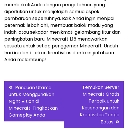
membekali Anda dengan pengetahuan yang
diperlukan untuk menjelajahi semua aspek
pembaruan sepenuhnya. Baik Anda ingin menjadi
peternak lebah ahli, membuat balok madu yang
indah, atau sekadar menikmati gelombang fitur dan
peningkatan baru, Minecraft 1.15 menawarkan
sesuatu untuk setiap penggemar Minecraft. Unduh
hari ini dan biarkan kreativitas dan keingintahuan
Anda melambung!
Post
Temukan Server
Panduan Utama
Minecraft Gratis
untuk Menggunakan
navigation
Terbaik untuk
Night Vision di
Kesenangan dan
Minecraft: Tingkatkan
Kreativitas Tanpa
Gameplay Anda
Batas