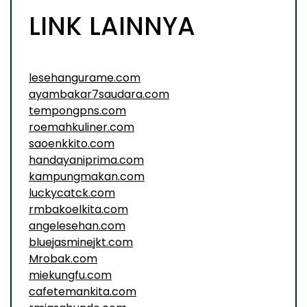
LINK LAINNYA
lesehangurame.com
ayambakar7saudara.com
tempongpns.com
roemahkuliner.com
saoenkkito.com
handayaniprima.com
kampungmakan.com
luckycatck.com
rmbakoelkita.com
angelesehan.com
bluejasminejkt.com
Mrobak.com
miekungfu.com
cafetemankita.com