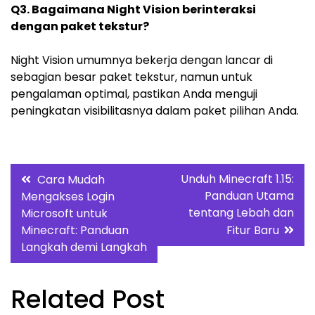
Q3. Bagaimana Night Vision berinteraksi
dengan paket tekstur?
Night Vision umumnya bekerja dengan lancar di
sebagian besar paket tekstur, namun untuk
pengalaman optimal, pastikan Anda menguji
peningkatan visibilitasnya dalam paket pilihan Anda.
Post
Unduh Minecraft 1.15:
Cara Mudah
Panduan Utama
Mengakses Login
navigation
tentang Lebah dan
Microsoft untuk
Minecraft: Panduan
Fitur Baru
Langkah demi Langkah
Related Post