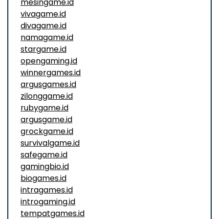
mesingame.id
vivagame.id
divagame.id
namagame.id
stargame.id
opengaming.id
winnergames.id
argusgames.id
zilonggame.id
rubygame.id
argusgame.id
grockgame.id
survivalgame.id
safegame.id
gamingbio.id
biogames.id
intragames.id
introgaming.id
tempatgames.id