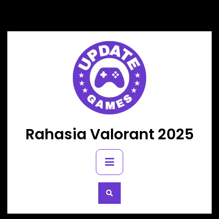
Skip
to
content
Rahasia Valorant 2025
Primary
Menu