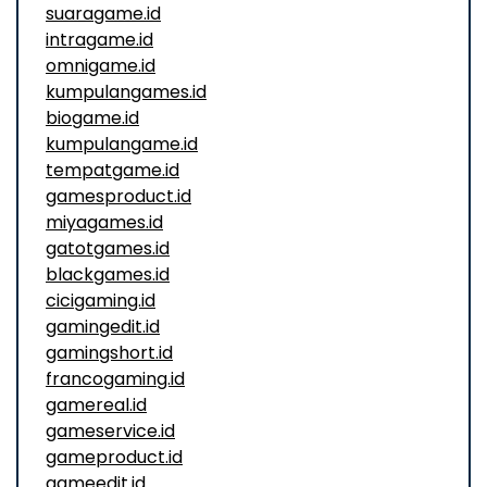
suaragame.id
intragame.id
omnigame.id
kumpulangames.id
biogame.id
kumpulangame.id
tempatgame.id
gamesproduct.id
miyagames.id
gatotgames.id
blackgames.id
cicigaming.id
gamingedit.id
gamingshort.id
francogaming.id
gamereal.id
gameservice.id
gameproduct.id
gameedit.id