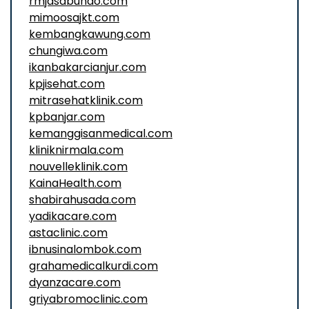
rmjasabundo.com
mimoosajkt.com
kembangkawung.com
chungiwa.com
ikanbakarcianjur.com
kpjisehat.com
mitrasehatklinik.com
kpbanjar.com
kemanggisanmedical.com
kliniknirmala.com
nouvelleklinik.com
KainaHealth.com
shabirahusada.com
yadikacare.com
astaclinic.com
ibnusinalombok.com
grahamedicalkurdi.com
dyanzacare.com
griyabromoclinic.com