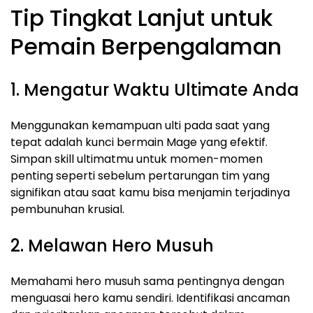
Tip Tingkat Lanjut untuk
Pemain Berpengalaman
1. Mengatur Waktu Ultimate Anda
Menggunakan kemampuan ulti pada saat yang
tepat adalah kunci bermain Mage yang efektif.
Simpan skill ultimatmu untuk momen-momen
penting seperti sebelum pertarungan tim yang
signifikan atau saat kamu bisa menjamin terjadinya
pembunuhan krusial.
2. Melawan Hero Musuh
Memahami hero musuh sama pentingnya dengan
menguasai hero kamu sendiri. Identifikasi ancaman