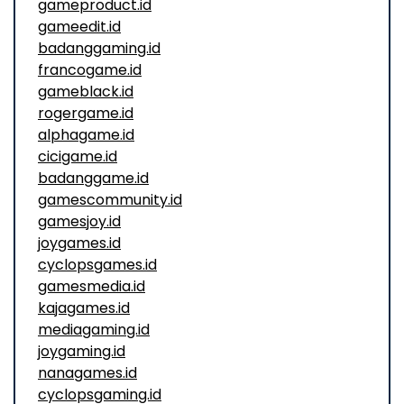
gameproduct.id
gameedit.id
badanggaming.id
francogame.id
gameblack.id
rogergame.id
alphagame.id
cicigame.id
badanggame.id
gamescommunity.id
gamesjoy.id
joygames.id
cyclopsgames.id
gamesmedia.id
kajagames.id
mediagaming.id
joygaming.id
nanagames.id
cyclopsgaming.id