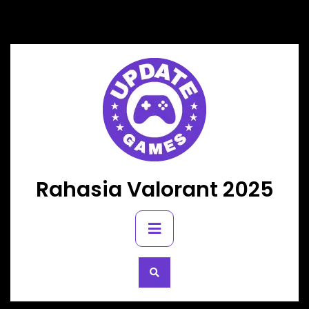
Skip
to
content
Rahasia Valorant 2025
Primary
Menu