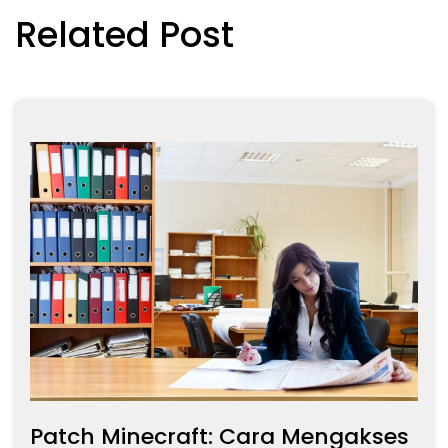
Related Post
Patch Minecraft: Cara Mengakses