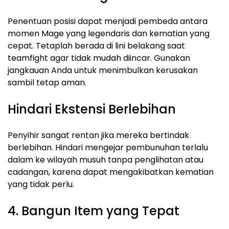
Penentuan posisi dapat menjadi pembeda antara
momen Mage yang legendaris dan kematian yang
cepat. Tetaplah berada di lini belakang saat
teamfight agar tidak mudah diincar. Gunakan
jangkauan Anda untuk menimbulkan kerusakan
sambil tetap aman.
Hindari Ekstensi Berlebihan
Penyihir sangat rentan jika mereka bertindak
berlebihan. Hindari mengejar pembunuhan terlalu
dalam ke wilayah musuh tanpa penglihatan atau
cadangan, karena dapat mengakibatkan kematian
yang tidak perlu.
4. Bangun Item yang Tepat