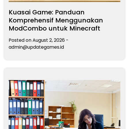
Kuasai Game: Panduan
Komprehensif Menggunakan
ModCombo untuk Minecraft
Posted on
August 2, 2026
-
admin@updategames.id