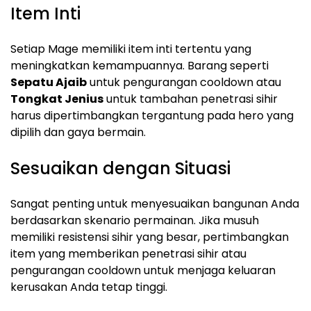
Item Inti
Setiap Mage memiliki item inti tertentu yang
meningkatkan kemampuannya. Barang seperti
Sepatu Ajaib
untuk pengurangan cooldown atau
Tongkat Jenius
untuk tambahan penetrasi sihir
harus dipertimbangkan tergantung pada hero yang
dipilih dan gaya bermain.
Sesuaikan dengan Situasi
Sangat penting untuk menyesuaikan bangunan Anda
berdasarkan skenario permainan. Jika musuh
memiliki resistensi sihir yang besar, pertimbangkan
item yang memberikan penetrasi sihir atau
pengurangan cooldown untuk menjaga keluaran
kerusakan Anda tetap tinggi.