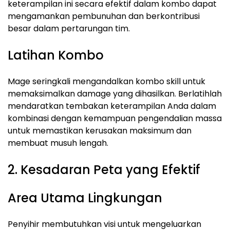
keterampilan ini secara efektif dalam kombo dapat
mengamankan pembunuhan dan berkontribusi
besar dalam pertarungan tim.
Latihan Kombo
Mage seringkali mengandalkan kombo skill untuk
memaksimalkan damage yang dihasilkan. Berlatihlah
mendaratkan tembakan keterampilan Anda dalam
kombinasi dengan kemampuan pengendalian massa
untuk memastikan kerusakan maksimum dan
membuat musuh lengah.
2. Kesadaran Peta yang Efektif
Area Utama Lingkungan
Penyihir membutuhkan visi untuk mengeluarkan