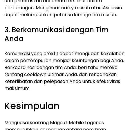
dan prioritaskan ancaman tersebut dalam
pertarungan. Mengincar carry musuh atau Assassin
dapat melumpuhkan potensi damage tim musuh.
3. Berkomunikasi dengan Tim
Anda
Komunikasi yang efektif dapat mengubah kekalahan
dalam pertempuran menjadi keuntungan bagi Anda.
Berkoordinasi dengan tim Anda, beri tahu mereka
tentang cooldown ultimat Anda, dan rencanakan
keterlibatan dan pelepasan Anda untuk efektivitas
maksimum.
Kesimpulan
Menguasai seorang Mage di Mobile Legends
membutuhkan perpaduan antara pemikiran