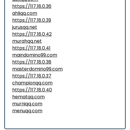
https://117.18.0.36
ahliqq.com
https://117.18.0.39
jurusqq.net
https://117.18.0.42
murahqq.net
https://117.18.0.41
maindomino99.com
https://117.18.0.38
masterdomino99.com
https://117.18.0.37
championqq.com
https://117.18.0.40
hematqq.com
murniqq.com
menuqq.com