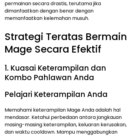
permainan secara drastis, terutama jika
dimanfaatkan dengan benar dengan
memanfaatkan kelemahan musuh.
Strategi Teratas Bermain
Mage Secara Efektif
1. Kuasai Keterampilan dan
Kombo Pahlawan Anda
Pelajari Keterampilan Anda
Memahami keterampilan Mage Anda adalah hal
mendasar. Ketahui perbedaan antara jangkauan
masing-masing keterampilan, keluaran kerusakan,
dan waktu cooldown. Mampu menggabungkan