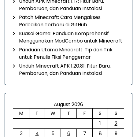
Unduh APK Minecraft 1.17: Fitur Baru,
Pembaruan, dan Panduan Instalasi
Patch Minecraft: Cara Mengakses
Perbaikan Terbaru di GitHub
Kuasai Game: Panduan Komprehensif
Menggunakan ModCombo untuk Minecraft
Panduan Utama Minecraft: Tip dan Trik
untuk Penulis Fiksi Penggemar
Unduh Minecraft APK 1.20.81: Fitur Baru,
Pembaruan, dan Panduan Instalasi
August 2026
M
T
W
T
F
S
S
1
2
3
4
5
6
7
8
9