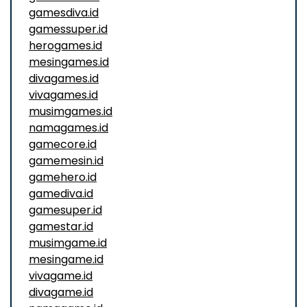
gamesdiva.id
gamessuper.id
herogames.id
mesingames.id
divagames.id
vivagames.id
musimgames.id
namagames.id
gamecore.id
gamemesin.id
gamehero.id
gamediva.id
gamesuper.id
gamestar.id
musimgame.id
mesingame.id
vivagame.id
divagame.id