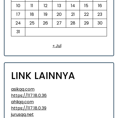
10
11
12
13
14
15
16
17
18
19
20
21
22
23
24
25
26
27
28
29
30
31
« Jul
LINK LAINNYA
asikqq.com
https://117.18.0.36
ahliqq.com
https://117.18.0.39
jurusqq.net