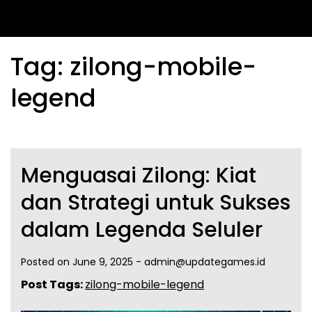
Tag:
zilong-mobile-
legend
Menguasai Zilong: Kiat
dan Strategi untuk Sukses
dalam Legenda Seluler
Posted on
June 9, 2025
-
admin@updategames.id
Post Tags:
zilong-mobile-legend