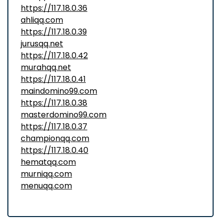
https://117.18.0.36
ahliqq.com
https://117.18.0.39
jurusqq.net
https://117.18.0.42
murahqq.net
https://117.18.0.41
maindomino99.com
https://117.18.0.38
masterdomino99.com
https://117.18.0.37
championqq.com
https://117.18.0.40
hematqq.com
murniqq.com
menuqq.com