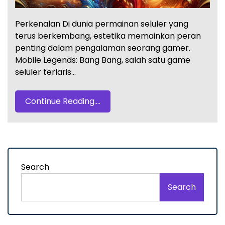
Perkenalan Di dunia permainan seluler yang
terus berkembang, estetika memainkan peran
penting dalam pengalaman seorang gamer.
Mobile Legends: Bang Bang, salah satu game
seluler terlaris…
Continue Reading....
Search
Search