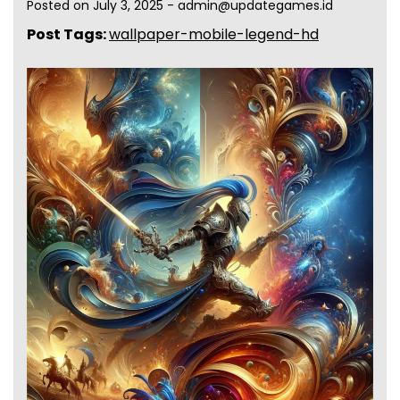
Posted on
July 3, 2025
-
admin@updategames.id
Post Tags:
wallpaper-mobile-legend-hd