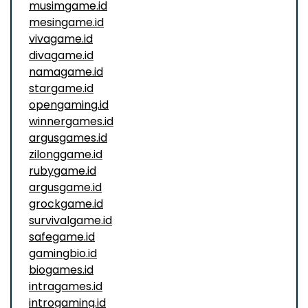
musimgame.id
mesingame.id
vivagame.id
divagame.id
namagame.id
stargame.id
opengaming.id
winnergames.id
argusgames.id
zilonggame.id
rubygame.id
argusgame.id
grockgame.id
survivalgame.id
safegame.id
gamingbio.id
biogames.id
intragames.id
introgaming.id