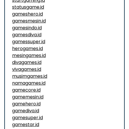
startgaming.id
statusgame.id
gameshero.id
gamesmesin.id
gamesindo.id
gamesdiva.id
gamessuper.id
herogames.id
mesingames.id
divagames.id
vivagames.id
musimgames.id
namagames.id
gamecore.id
gamemesin.id
gamehero.id
gamediva.id
gamesuper.id
gamestar.id