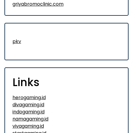
griyabromoclinic.com
pkv
Links
herogaming.id
divagaming.id
indogaming.id
namagaming.id
vivagaming.id