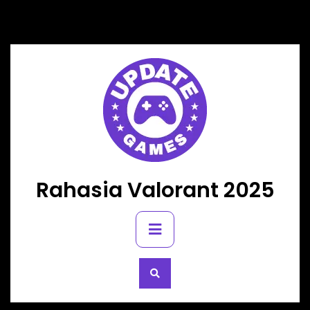
Skip
to
content
Rahasia Valorant 2025
Primary
Menu