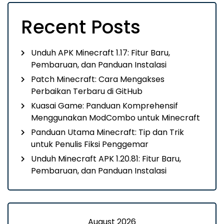
Recent Posts
Unduh APK Minecraft 1.17: Fitur Baru,
Pembaruan, dan Panduan Instalasi
Patch Minecraft: Cara Mengakses
Perbaikan Terbaru di GitHub
Kuasai Game: Panduan Komprehensif
Menggunakan ModCombo untuk Minecraft
Panduan Utama Minecraft: Tip dan Trik
untuk Penulis Fiksi Penggemar
Unduh Minecraft APK 1.20.81: Fitur Baru,
Pembaruan, dan Panduan Instalasi
August 2026