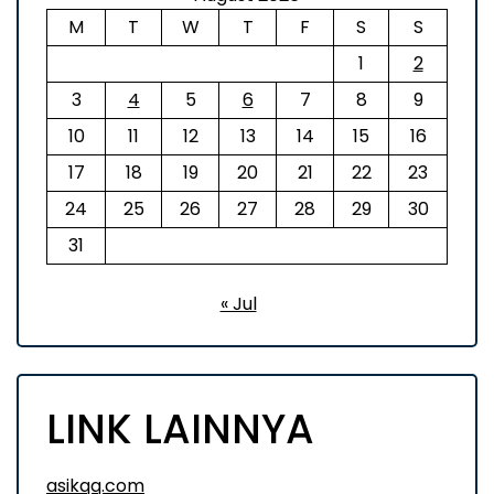
M
T
W
T
F
S
S
1
2
3
4
5
6
7
8
9
10
11
12
13
14
15
16
17
18
19
20
21
22
23
24
25
26
27
28
29
30
31
« Jul
LINK LAINNYA
asikqq.com