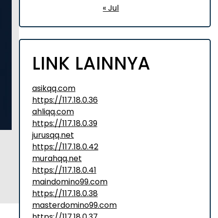
« Jul
LINK LAINNYA
asikqq.com
https://117.18.0.36
ahliqq.com
https://117.18.0.39
jurusqq.net
https://117.18.0.42
murahqq.net
https://117.18.0.41
maindomino99.com
https://117.18.0.38
masterdomino99.com
https://117.18.0.37