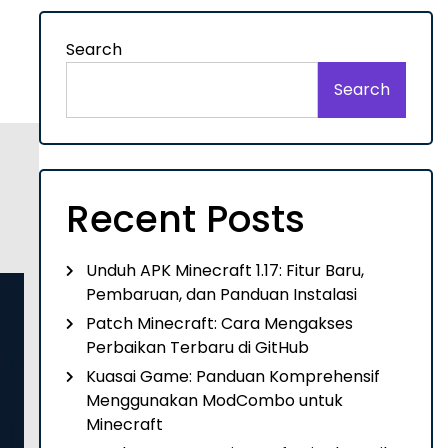
Search
Search
Recent Posts
Unduh APK Minecraft 1.17: Fitur Baru,
Pembaruan, dan Panduan Instalasi
Patch Minecraft: Cara Mengakses
Perbaikan Terbaru di GitHub
Kuasai Game: Panduan Komprehensif
Menggunakan ModCombo untuk
Minecraft