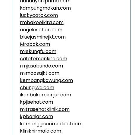
handayaniprima.com
kampungmakan.com
luckycatck.com
rmbakoelkita.com
angelesehan.com
bluejasminejkt.com
Mrobak.com
miekungfu.com
cafetemankita.com
rmjasabundo.com
mimoosajkt.com
kembangkawung.com
chungiwa.com
ikanbakarcianjur.com
kpjisehat.com
mitrasehatklinik.com
kpbanjar.com
kemanggisanmedical.com
kliniknirmala.com