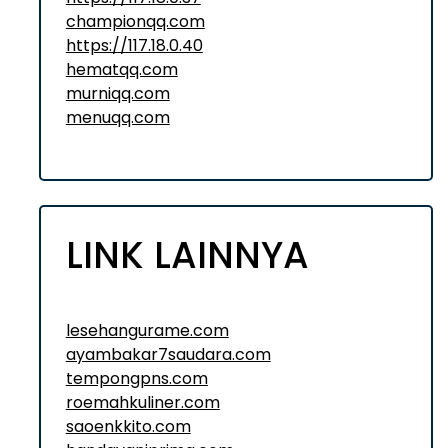
championqq.com
https://117.18.0.40
hematqq.com
murniqq.com
menuqq.com
LINK LAINNYA
lesehangurame.com
ayambakar7saudara.com
tempongpns.com
roemahkuliner.com
saoenkkito.com