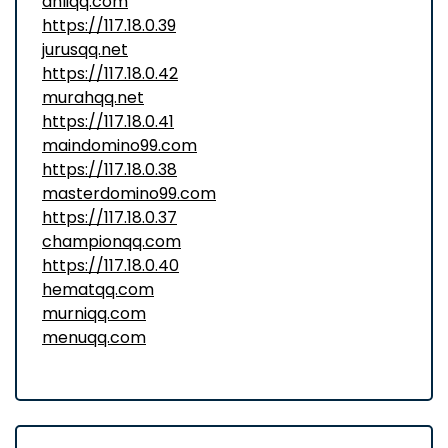
ahliqq.com
https://117.18.0.39
jurusqq.net
https://117.18.0.42
murahqq.net
https://117.18.0.41
maindomino99.com
https://117.18.0.38
masterdomino99.com
https://117.18.0.37
championqq.com
https://117.18.0.40
hematqq.com
murniqq.com
menuqq.com