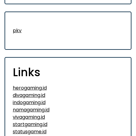
pkv
Links
herogaming.id
divagaming.id
indogaming.id
namagaming.id
vivagaming.id
startgaming.id
statusgame.id