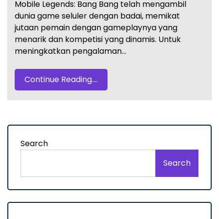
Mobile Legends: Bang Bang telah mengambil
dunia game seluler dengan badai, memikat
jutaan pemain dengan gameplaynya yang
menarik dan kompetisi yang dinamis. Untuk
meningkatkan pengalaman…
Continue Reading....
Search
Search