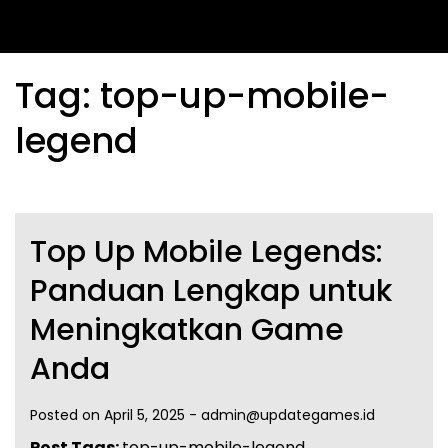
Tag:
top-up-mobile-
legend
Top Up Mobile Legends:
Panduan Lengkap untuk
Meningkatkan Game
Anda
Posted on
April 5, 2025
-
admin@updategames.id
Post Tags:
top-up-mobile-legend