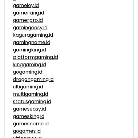
gamejoy.id
gamerking.id
gamerpro.id
gamingeasy.id
kaguragaming.id
gamingname.id
gamingking.id
platformgaming.id
kinggaming.id
gogaming.id
dragongaming.id
ultigaming.id
multigaming.id
statusgaming.id
gameseasy.id
gamesking.id
gamesname.id
gogames.id