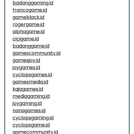
badanggaming.id
francogame.id
gameblack.id
rogergame.id
alphagame.id
cicigame.id
badanggame.id
gamescommunity.id
gamesjoy.id
joygames.id
cyclopsgames.id
gamesmedia.id
kajagames.id
mediagaming.id
joygaming.id
nanagames.id
cyclopsgaming.id
cyclopsgame.id
gamecommunity.id