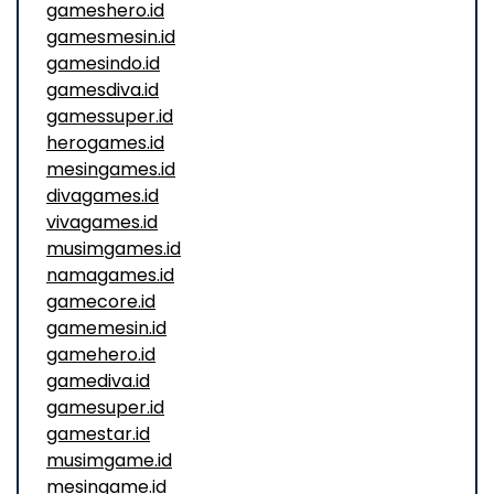
gameshero.id
gamesmesin.id
gamesindo.id
gamesdiva.id
gamessuper.id
herogames.id
mesingames.id
divagames.id
vivagames.id
musimgames.id
namagames.id
gamecore.id
gamemesin.id
gamehero.id
gamediva.id
gamesuper.id
gamestar.id
musimgame.id
mesingame.id