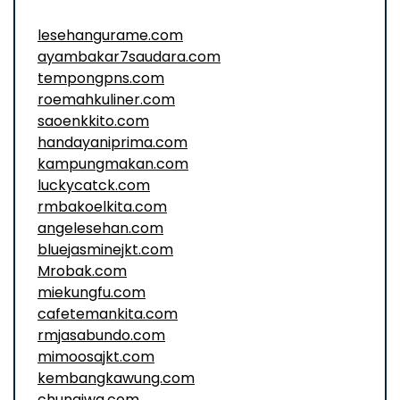
lesehangurame.com
ayambakar7saudara.com
tempongpns.com
roemahkuliner.com
saoenkkito.com
handayaniprima.com
kampungmakan.com
luckycatck.com
rmbakoelkita.com
angelesehan.com
bluejasminejkt.com
Mrobak.com
miekungfu.com
cafetemankita.com
rmjasabundo.com
mimoosajkt.com
kembangkawung.com
chungiwa.com