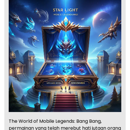
The World of Mobile Legends: Bang Bang,
permainan yang telah merebut hati jutaan orang