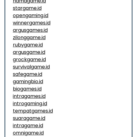
namagame.id
stargame.id
opengaming.id
winnergames.id
argusgames.id
zilonggame.id
rubygame.id
argusgame.id
grockgame.id
survivalgame.id
safegame.id
gamingbio.id
biogames.id
intragames.id
introgaming.id
tempatgames.id
suaragame.id
intragame.id
omnigame.id