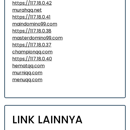
https://117.18.0.42
murahqq.net
https://117.18.0.41
maindomino99.com
https://117.18.0.38
masterdomino99.com
https://117.18.0.37
championqq.com
https://117.18.0.40
hematqq.com
murniqq.com
menuqq.com
LINK LAINNYA