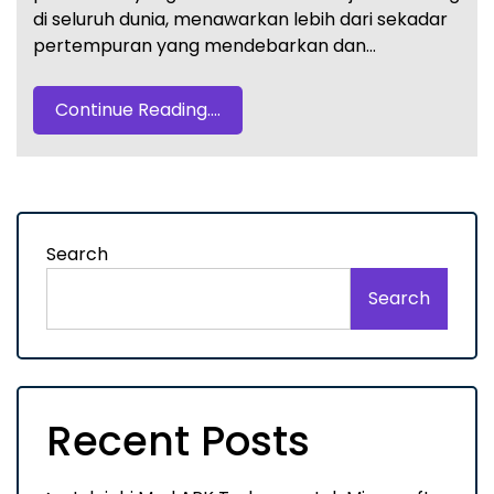
di seluruh dunia, menawarkan lebih dari sekadar
pertempuran yang mendebarkan dan…
Continue Reading....
Search
Search
Recent Posts