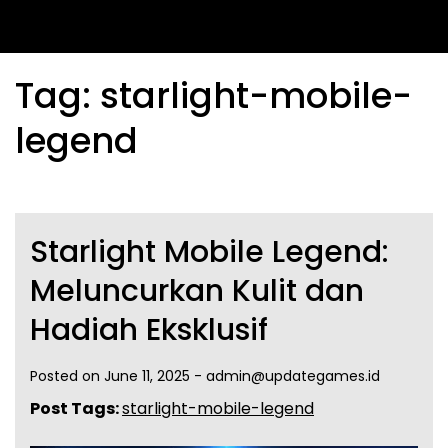
Tag:
starlight-mobile-
legend
Starlight Mobile Legend:
Meluncurkan Kulit dan
Hadiah Eksklusif
Posted on
June 11, 2025
-
admin@updategames.id
Post Tags:
starlight-mobile-legend