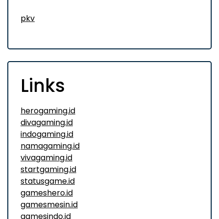
pkv
Links
herogaming.id
divagaming.id
indogaming.id
namagaming.id
vivagaming.id
startgaming.id
statusgame.id
gameshero.id
gamesmesin.id
gamesindo.id