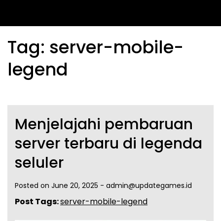
Tag:
server-mobile-
legend
Menjelajahi pembaruan
server terbaru di legenda
seluler
Posted on
June 20, 2025
-
admin@updategames.id
Post Tags:
server-mobile-legend