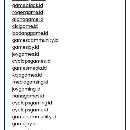
gameblack.id
rogergame.id
alphagame.id
cicigame.id
badanggame.id
gamescommunity.id
gamesjoy.id
joygames.id
cyclopsgames.id
gamesmedia.id
kajagames.id
mediagaming.id
joygaming.id
nanagames.id
cyclopsgaming.id
cyclopsgame.id
gamecommunity.id
gamejoy.id