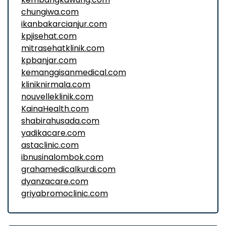
chungiwa.com
ikanbakarcianjur.com
kpjisehat.com
mitrasehatklinik.com
kpbanjar.com
kemanggisanmedical.com
kliniknirmala.com
nouvelleklinik.com
KainaHealth.com
shabirahusada.com
yadikacare.com
astaclinic.com
ibnusinalombok.com
grahamedicalkurdi.com
dyanzacare.com
griyabromoclinic.com