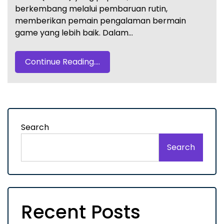
berkembang melalui pembaruan rutin,
memberikan pemain pengalaman bermain
game yang lebih baik. Dalam…
Continue Reading....
Search
Search
Recent Posts