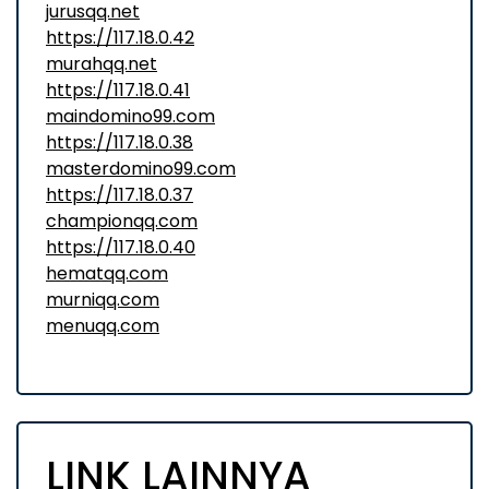
jurusqq.net
https://117.18.0.42
murahqq.net
https://117.18.0.41
maindomino99.com
https://117.18.0.38
masterdomino99.com
https://117.18.0.37
championqq.com
https://117.18.0.40
hematqq.com
murniqq.com
menuqq.com
LINK LAINNYA