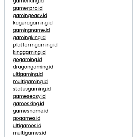
gamerking.id
gamerpro.id
gamingeasy.id
kaguragaming.id
gamingname.id
gamingking.id
platformgaming.id
kinggaming.id
gogaming.id
dragongaming.id
ultigaming.id
multigaming.id
statusgaming.id
gameseasy.id
gamesking.id
gamesname.id
gogames.id
ultigames.id
multigames.id