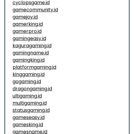
cyclopsgame.id
gamecommunity.id
gamejoy.id
gamerking.id
gamerpro.id
gamingeasy.id
kaguragaming.id
gamingname.id
gamingking.id
platformgaming.id
kinggaming.id
gogaming.id
dragongaming.id
ultigaming.id
multigaming.id
statusgaming.id
gameseasy.id
gamesking.id
gamesname.id