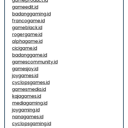
gameproduct.id
gameedit.id
badanggaming.id
francogame.id
gameblack.id
rogergame.id
alphagame.id
cicigame.id
badanggame.id
gamescommunity.id
gamesjoy.id
joygames.id
cyclopsgames.id
gamesmedia.id
kajagames.id
mediagaming.id
joygaming.id
nanagames.id
cyclopsgaming.id