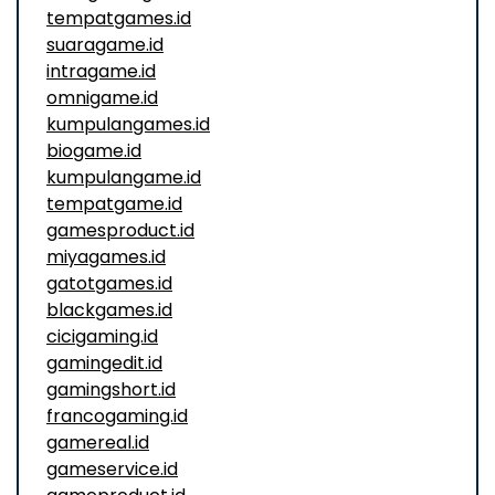
tempatgames.id
suaragame.id
intragame.id
omnigame.id
kumpulangames.id
biogame.id
kumpulangame.id
tempatgame.id
gamesproduct.id
miyagames.id
gatotgames.id
blackgames.id
cicigaming.id
gamingedit.id
gamingshort.id
francogaming.id
gamereal.id
gameservice.id