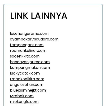
LINK LAINNYA
lesehangurame.com
ayambakar7saudara.com
tempongpns.com
roemahkuliner.com
saoenkkito.com
handayaniprima.com
kampungmakan.com
luckycatck.com
rmbakoelkita.com
angelesehan.com
bluejasminejkt.com
Mrobak.com
miekungfu.com