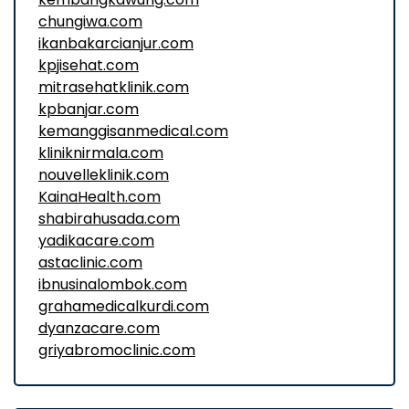
chungiwa.com
ikanbakarcianjur.com
kpjisehat.com
mitrasehatklinik.com
kpbanjar.com
kemanggisanmedical.com
kliniknirmala.com
nouvelleklinik.com
KainaHealth.com
shabirahusada.com
yadikacare.com
astaclinic.com
ibnusinalombok.com
grahamedicalkurdi.com
dyanzacare.com
griyabromoclinic.com