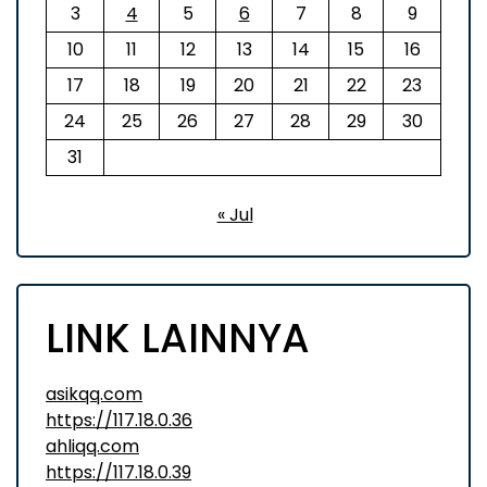
3
4
5
6
7
8
9
10
11
12
13
14
15
16
17
18
19
20
21
22
23
24
25
26
27
28
29
30
31
« Jul
LINK LAINNYA
asikqq.com
https://117.18.0.36
ahliqq.com
https://117.18.0.39