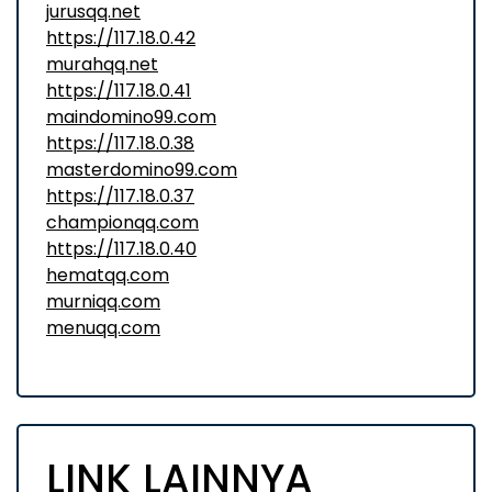
jurusqq.net
https://117.18.0.42
murahqq.net
https://117.18.0.41
maindomino99.com
https://117.18.0.38
masterdomino99.com
https://117.18.0.37
championqq.com
https://117.18.0.40
hematqq.com
murniqq.com
menuqq.com
LINK LAINNYA