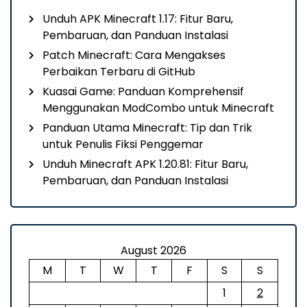
Unduh APK Minecraft 1.17: Fitur Baru,
Pembaruan, dan Panduan Instalasi
Patch Minecraft: Cara Mengakses
Perbaikan Terbaru di GitHub
Kuasai Game: Panduan Komprehensif
Menggunakan ModCombo untuk Minecraft
Panduan Utama Minecraft: Tip dan Trik
untuk Penulis Fiksi Penggemar
Unduh Minecraft APK 1.20.81: Fitur Baru,
Pembaruan, dan Panduan Instalasi
August 2026
M
T
W
T
F
S
S
1
2