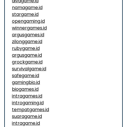
divagame.id
namagame.id
stargame.id
opengaming.id
winnergames.id
argusgames.id
zilonggame.id
rubygame.id
argusgame.id
grockgame.id
survivalgame.id
safegame.id
gamingbio.id
biogames.id
intragames.id
introgaming.id
tempatgames.id
suaragame.id
intragame.id