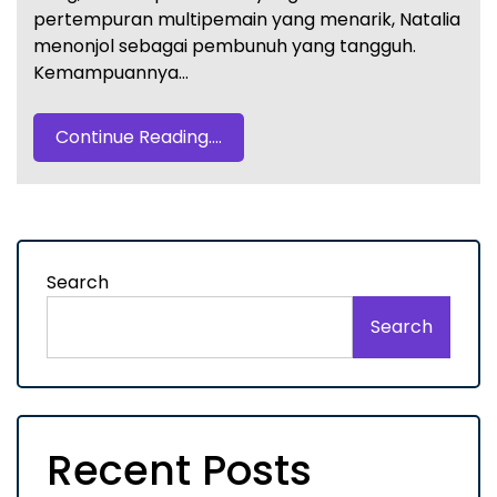
pertempuran multipemain yang menarik, Natalia
menonjol sebagai pembunuh yang tangguh.
Kemampuannya…
Continue Reading....
Search
Search
Recent Posts