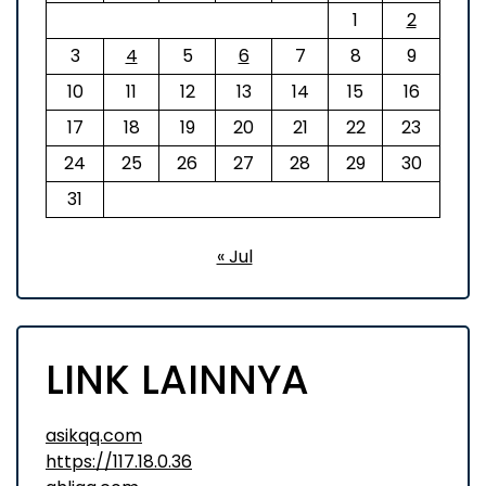
1
2
3
4
5
6
7
8
9
10
11
12
13
14
15
16
17
18
19
20
21
22
23
24
25
26
27
28
29
30
31
« Jul
LINK LAINNYA
asikqq.com
https://117.18.0.36