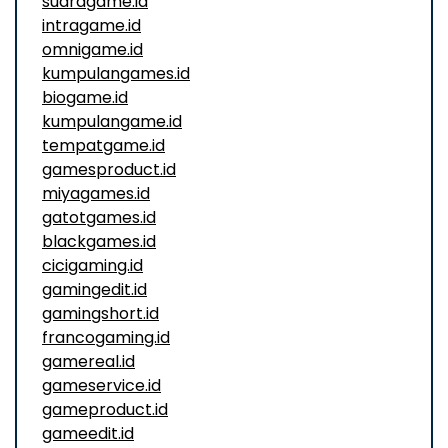
suaragame.id
intragame.id
omnigame.id
kumpulangames.id
biogame.id
kumpulangame.id
tempatgame.id
gamesproduct.id
miyagames.id
gatotgames.id
blackgames.id
cicigaming.id
gamingedit.id
gamingshort.id
francogaming.id
gamereal.id
gameservice.id
gameproduct.id
gameedit.id