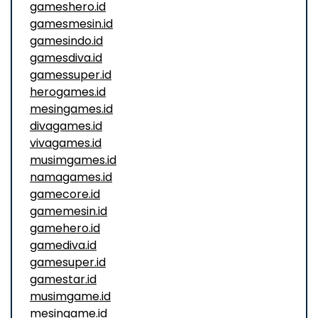
gameshero.id
gamesmesin.id
gamesindo.id
gamesdiva.id
gamessuper.id
herogames.id
mesingames.id
divagames.id
vivagames.id
musimgames.id
namagames.id
gamecore.id
gamemesin.id
gamehero.id
gamediva.id
gamesuper.id
gamestar.id
musimgame.id
mesingame.id