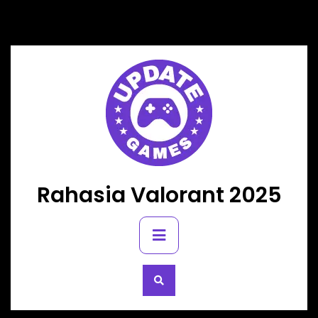
Skip
to
content
Rahasia Valorant 2025
Primary
Menu