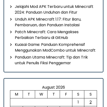
Jelajahi Mod APK Terbaru untuk Minecraft
2024: Panduan Unduhan dan Fitur
Unduh APK Minecraft 1.17: Fitur Baru,
Pembaruan, dan Panduan Instalasi
Patch Minecraft: Cara Mengakses
Perbaikan Terbaru di GitHub
Kuasai Game: Panduan Komprehensif
Menggunakan ModCombo untuk Minecraft
Panduan Utama Minecraft: Tip dan Trik
untuk Penulis Fiksi Penggemar
August 2026
M
T
W
T
F
S
S
1
2