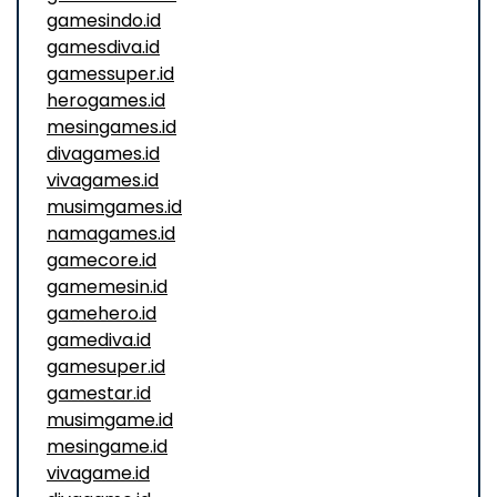
gamesindo.id
gamesdiva.id
gamessuper.id
herogames.id
mesingames.id
divagames.id
vivagames.id
musimgames.id
namagames.id
gamecore.id
gamemesin.id
gamehero.id
gamediva.id
gamesuper.id
gamestar.id
musimgame.id
mesingame.id
vivagame.id