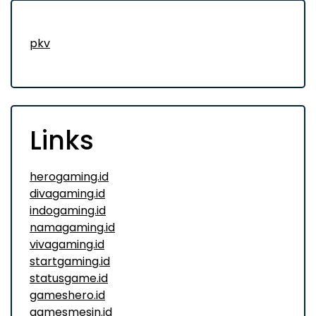
pkv
Links
herogaming.id
divagaming.id
indogaming.id
namagaming.id
vivagaming.id
startgaming.id
statusgame.id
gameshero.id
gamesmesin.id