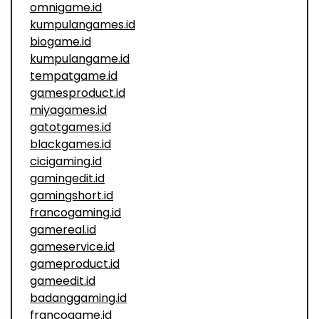
omnigame.id
kumpulangames.id
biogame.id
kumpulangame.id
tempatgame.id
gamesproduct.id
miyagames.id
gatotgames.id
blackgames.id
cicigaming.id
gamingedit.id
gamingshort.id
francogaming.id
gamereal.id
gameservice.id
gameproduct.id
gameedit.id
badanggaming.id
francogame.id