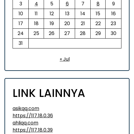
3
4
5
6
7
8
9
10
11
12
13
14
15
16
17
18
19
20
21
22
23
24
25
26
27
28
29
30
31
« Jul
LINK LAINNYA
asikqq.com
https://117.18.0.36
ahliqq.com
https://117.18.0.39