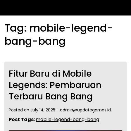
Tag:
mobile-legend-
bang-bang
Fitur Baru di Mobile
Legends: Pembaruan
Terbaru Bang Bang
Posted on
July 14, 2025
-
admin@updategames.id
Post Tags:
mobile-legend-bang-bang