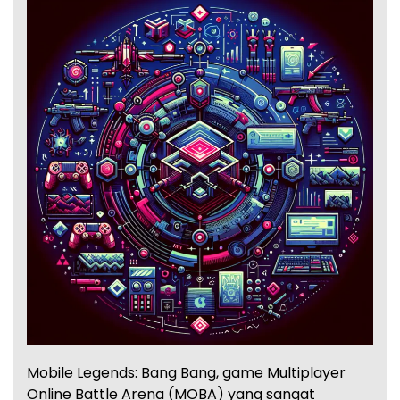
Mobile Legends: Bang Bang, game Multiplayer
Online Battle Arena (MOBA) yang sangat