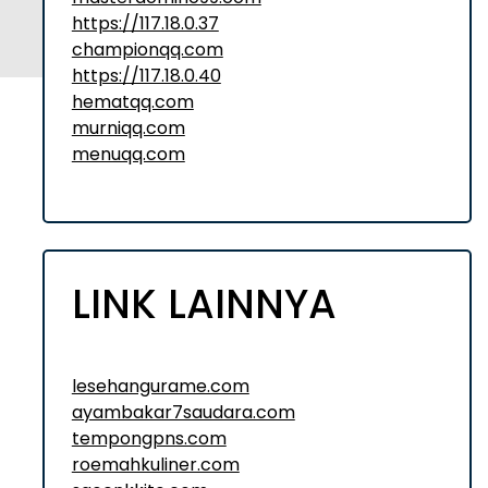
https://117.18.0.37
championqq.com
https://117.18.0.40
hematqq.com
murniqq.com
menuqq.com
LINK LAINNYA
lesehangurame.com
ayambakar7saudara.com
tempongpns.com
roemahkuliner.com