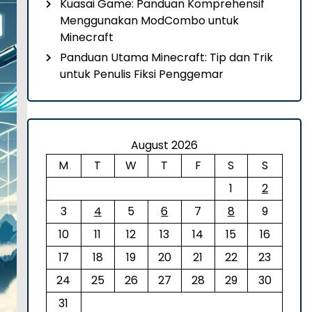
Kuasai Game: Panduan Komprehensif
Menggunakan ModCombo untuk
Minecraft
Panduan Utama Minecraft: Tip dan Trik
untuk Penulis Fiksi Penggemar
August 2026
M
T
W
T
F
S
S
1
2
3
4
5
6
7
8
9
10
11
12
13
14
15
16
17
18
19
20
21
22
23
24
25
26
27
28
29
30
31