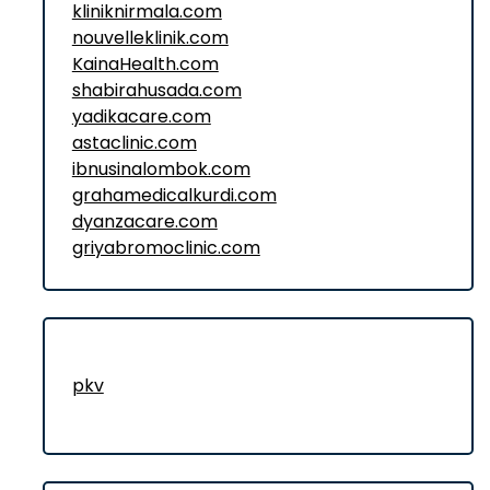
kliniknirmala.com
nouvelleklinik.com
KainaHealth.com
shabirahusada.com
yadikacare.com
astaclinic.com
ibnusinalombok.com
grahamedicalkurdi.com
dyanzacare.com
griyabromoclinic.com
pkv