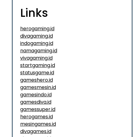
Links
herogaming.id
divagaming.id
indogaming.id
namagaming.id
vivagaming.id
startgaming.id
statusgame.id
gameshero.id
gamesmesin.id
gamesindo.id
gamesdiva.id
gamessuper.id
herogames.id
mesingames.id
divagames.id