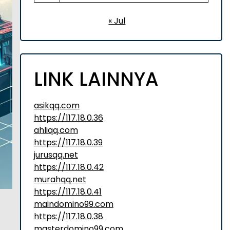
« Jul
LINK LAINNYA
asikqq.com
https://117.18.0.36
ahliqq.com
https://117.18.0.39
jurusqq.net
https://117.18.0.42
murahqq.net
https://117.18.0.41
maindomino99.com
https://117.18.0.38
masterdomino99.com