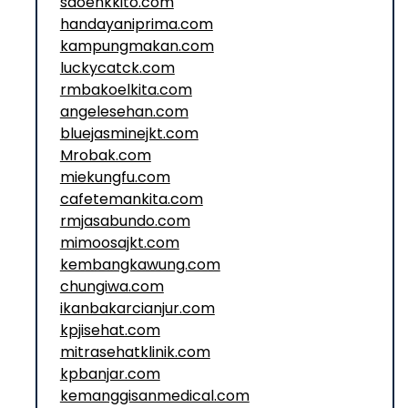
saoenkkito.com
handayaniprima.com
kampungmakan.com
luckycatck.com
rmbakoelkita.com
angelesehan.com
bluejasminejkt.com
Mrobak.com
miekungfu.com
cafetemankita.com
rmjasabundo.com
mimoosajkt.com
kembangkawung.com
chungiwa.com
ikanbakarcianjur.com
kpjisehat.com
mitrasehatklinik.com
kpbanjar.com
kemanggisanmedical.com