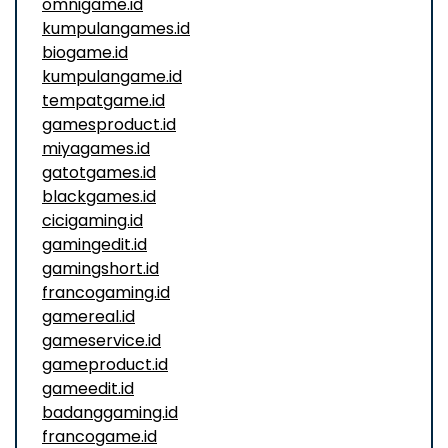
omnigame.id
kumpulangames.id
biogame.id
kumpulangame.id
tempatgame.id
gamesproduct.id
miyagames.id
gatotgames.id
blackgames.id
cicigaming.id
gamingedit.id
gamingshort.id
francogaming.id
gamereal.id
gameservice.id
gameproduct.id
gameedit.id
badanggaming.id
francogame.id