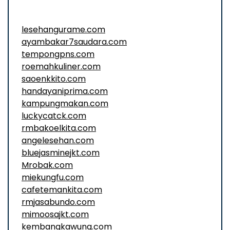
lesehangurame.com
ayambakar7saudara.com
tempongpns.com
roemahkuliner.com
saoenkkito.com
handayaniprima.com
kampungmakan.com
luckycatck.com
rmbakoelkita.com
angelesehan.com
bluejasminejkt.com
Mrobak.com
miekungfu.com
cafetemankita.com
rmjasabundo.com
mimoosajkt.com
kembangkawung.com