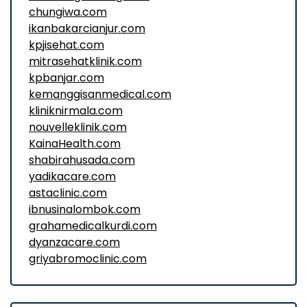
chungiwa.com
ikanbakarcianjur.com
kpjisehat.com
mitrasehatklinik.com
kpbanjar.com
kemanggisanmedical.com
kliniknirmala.com
nouvelleklinik.com
KainaHealth.com
shabirahusada.com
yadikacare.com
astaclinic.com
ibnusinalombok.com
grahamedicalkurdi.com
dyanzacare.com
griyabromoclinic.com