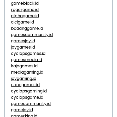
gameblack.id
rogergame.id
alphagame.id
cicigame.id
badanggame.id
gamescommunity.id
gamesjoy.id
joygames.id
cyclopsgames.id
gamesmedia.id
kajagames.id
mediagaming.id
joygaming.id
nanagames.id
cyclopsgaming.id
cyclopsgame.id
gamecommunity.id
gamejoy.id
gamerking.id