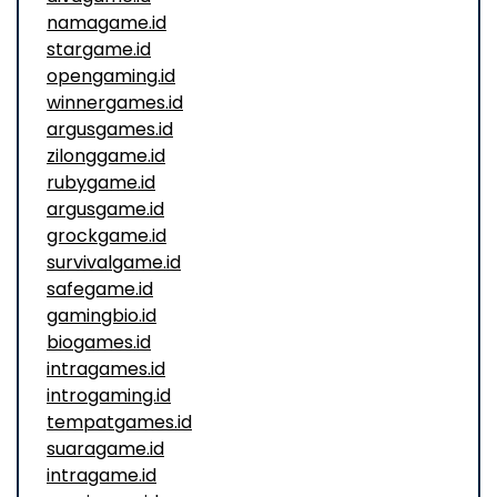
namagame.id
stargame.id
opengaming.id
winnergames.id
argusgames.id
zilonggame.id
rubygame.id
argusgame.id
grockgame.id
survivalgame.id
safegame.id
gamingbio.id
biogames.id
intragames.id
introgaming.id
tempatgames.id
suaragame.id
intragame.id