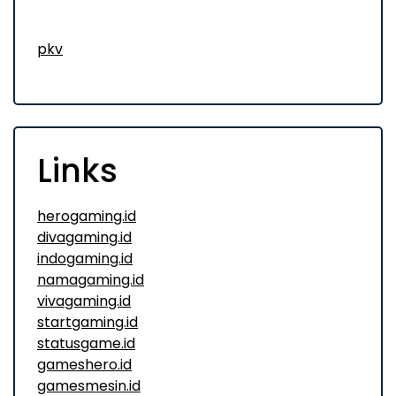
pkv
Links
herogaming.id
divagaming.id
indogaming.id
namagaming.id
vivagaming.id
startgaming.id
statusgame.id
gameshero.id
gamesmesin.id