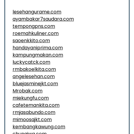
lesehangurame.com
ayambakar7saudara.com
tempongpns.com
roemahkuliner.com
saoenkkito.com
handayaniprima.com
kampungmakan.com
luckycatck.com
rmbakoelkita.com
angelesehan.com
bluejasminejkt.com
Mrobak.com
miekungfu.com
cafetemankita.com
rmjasabundo.com
mimoosajkt.com
kembangkawung.com
chungiwa.com