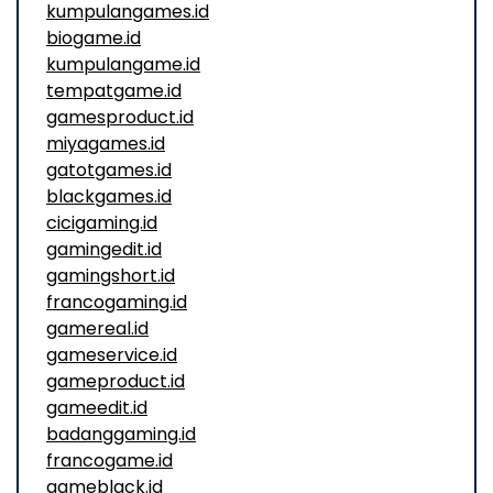
kumpulangames.id
biogame.id
kumpulangame.id
tempatgame.id
gamesproduct.id
miyagames.id
gatotgames.id
blackgames.id
cicigaming.id
gamingedit.id
gamingshort.id
francogaming.id
gamereal.id
gameservice.id
gameproduct.id
gameedit.id
badanggaming.id
francogame.id
gameblack.id