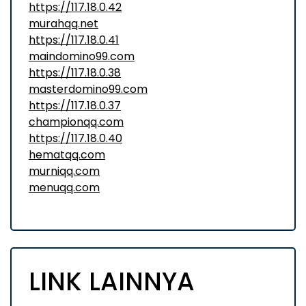
https://117.18.0.42
murahqq.net
https://117.18.0.41
maindomino99.com
https://117.18.0.38
masterdomino99.com
https://117.18.0.37
championqq.com
https://117.18.0.40
hematqq.com
murniqq.com
menuqq.com
LINK LAINNYA