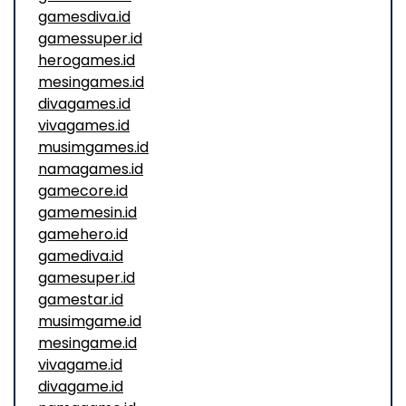
gamesdiva.id
gamessuper.id
herogames.id
mesingames.id
divagames.id
vivagames.id
musimgames.id
namagames.id
gamecore.id
gamemesin.id
gamehero.id
gamediva.id
gamesuper.id
gamestar.id
musimgame.id
mesingame.id
vivagame.id
divagame.id