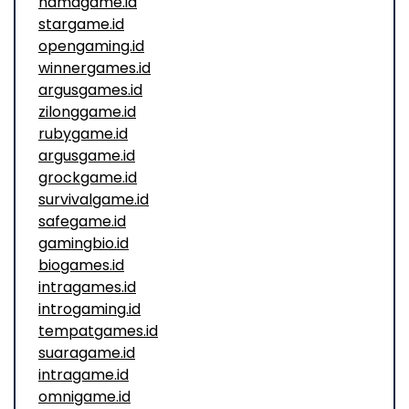
namagame.id
stargame.id
opengaming.id
winnergames.id
argusgames.id
zilonggame.id
rubygame.id
argusgame.id
grockgame.id
survivalgame.id
safegame.id
gamingbio.id
biogames.id
intragames.id
introgaming.id
tempatgames.id
suaragame.id
intragame.id
omnigame.id