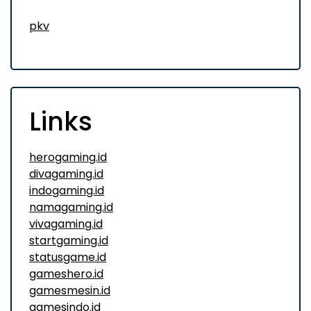
pkv
Links
herogaming.id
divagaming.id
indogaming.id
namagaming.id
vivagaming.id
startgaming.id
statusgame.id
gameshero.id
gamesmesin.id
gamesindo.id