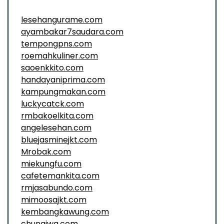
lesehangurame.com
ayambakar7saudara.com
tempongpns.com
roemahkuliner.com
saoenkkito.com
handayaniprima.com
kampungmakan.com
luckycatck.com
rmbakoelkita.com
angelesehan.com
bluejasminejkt.com
Mrobak.com
miekungfu.com
cafetemankita.com
rmjasabundo.com
mimoosajkt.com
kembangkawung.com
chungiwa.com