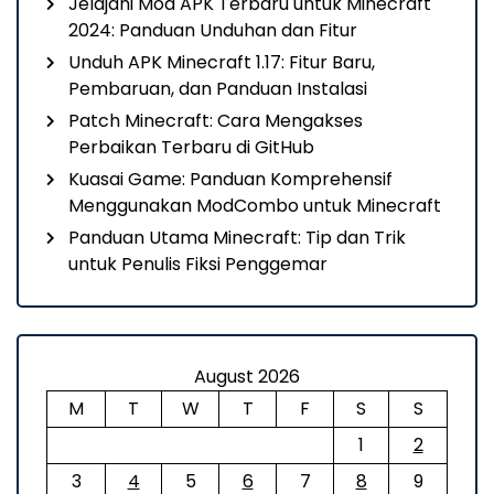
Jelajahi Mod APK Terbaru untuk Minecraft
2024: Panduan Unduhan dan Fitur
Unduh APK Minecraft 1.17: Fitur Baru,
Pembaruan, dan Panduan Instalasi
Patch Minecraft: Cara Mengakses
Perbaikan Terbaru di GitHub
Kuasai Game: Panduan Komprehensif
Menggunakan ModCombo untuk Minecraft
Panduan Utama Minecraft: Tip dan Trik
untuk Penulis Fiksi Penggemar
August 2026
M
T
W
T
F
S
S
1
2
3
4
5
6
7
8
9