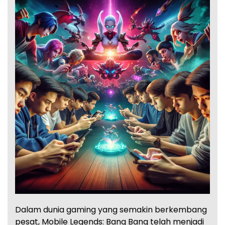
Dalam dunia gaming yang semakin berkembang
pesat, Mobile Legends: Bang Bang telah menjadi