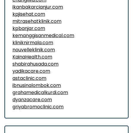
ikanbakarcianjur.com
kpjisehat.com
mitrasehatklinik.com
kpbanjar.com
kemanggisanmedical.com
kliniknirmala.com
nouvelleklinik.com
KainaHealth.com
shabirahusada.com
yadikacare.com
astaclinic.com
ibnusinalombok.com
grahamedicalkurdi.com
dyanzacare.com
griyabromoclinic.com