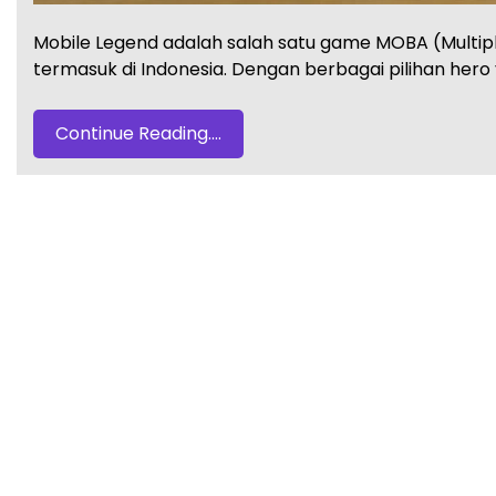
Mobile Legend adalah salah satu game MOBA (Multipla
termasuk di Indonesia. Dengan berbagai pilihan hero 
Continue Reading....