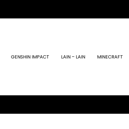
GENSHIN IMPACT
LAIN – LAIN
MINECRAFT