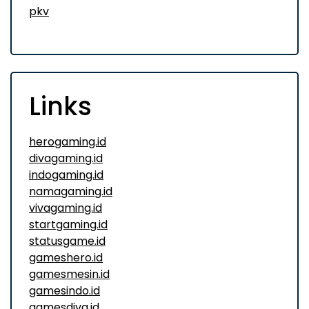
pkv
Links
herogaming.id
divagaming.id
indogaming.id
namagaming.id
vivagaming.id
startgaming.id
statusgame.id
gameshero.id
gamesmesin.id
gamesindo.id
gamesdiva.id