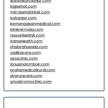
ikanbakarcianjur.com
kpjisehat.com
mitrasehatklinik.com
kpbanjar.com
kemanggisanmedical.com
kliniknirmala.com
nouvelleklinik.com
KainaHealth.com
shabirahusada.com
yadikacare.com
astaclinic.com
ibnusinalombok.com
grahamedicalkurdi.com
dyanzacare.com
griyabromoclinic.com