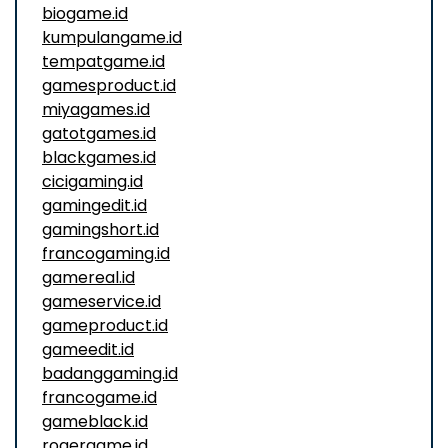
biogame.id
kumpulangame.id
tempatgame.id
gamesproduct.id
miyagames.id
gatotgames.id
blackgames.id
cicigaming.id
gamingedit.id
gamingshort.id
francogaming.id
gamereal.id
gameservice.id
gameproduct.id
gameedit.id
badanggaming.id
francogame.id
gameblack.id
rogergame.id