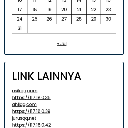
10
11
12
13
14
15
16
17
18
19
20
21
22
23
24
25
26
27
28
29
30
31
« Jul
LINK LAINNYA
asikqq.com
https://117.18.0.36
ahliqq.com
https://117.18.0.39
jurusqq.net
https://117.18.0.42