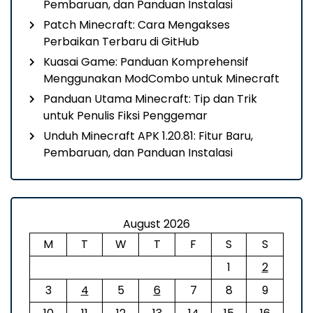
Pembaruan, dan Panduan Instalasi
Patch Minecraft: Cara Mengakses
Perbaikan Terbaru di GitHub
Kuasai Game: Panduan Komprehensif
Menggunakan ModCombo untuk Minecraft
Panduan Utama Minecraft: Tip dan Trik
untuk Penulis Fiksi Penggemar
Unduh Minecraft APK 1.20.81: Fitur Baru,
Pembaruan, dan Panduan Instalasi
August 2026
M
T
W
T
F
S
S
1
2
3
4
5
6
7
8
9