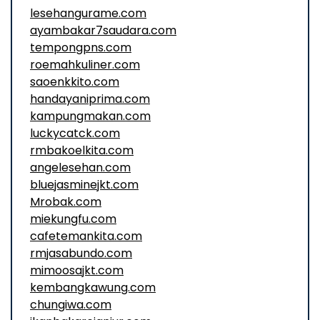
lesehangurame.com
ayambakar7saudara.com
tempongpns.com
roemahkuliner.com
saoenkkito.com
handayaniprima.com
kampungmakan.com
luckycatck.com
rmbakoelkita.com
angelesehan.com
bluejasminejkt.com
Mrobak.com
miekungfu.com
cafetemankita.com
rmjasabundo.com
mimoosajkt.com
kembangkawung.com
chungiwa.com