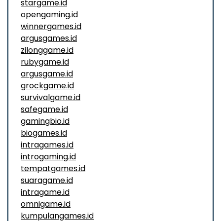
stargame.id
opengaming.id
winnergames.id
argusgames.id
zilonggame.id
rubygame.id
argusgame.id
grockgame.id
survivalgame.id
safegame.id
gamingbio.id
biogames.id
intragames.id
introgaming.id
tempatgames.id
suaragame.id
intragame.id
omnigame.id
kumpulangames.id