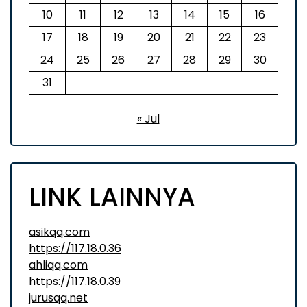
10
11
12
13
14
15
16
17
18
19
20
21
22
23
24
25
26
27
28
29
30
31
« Jul
LINK LAINNYA
asikqq.com
https://117.18.0.36
ahliqq.com
https://117.18.0.39
jurusqq.net