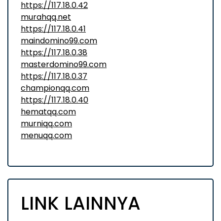
https://117.18.0.42
murahqq.net
https://117.18.0.41
maindomino99.com
https://117.18.0.38
masterdomino99.com
https://117.18.0.37
championqq.com
https://117.18.0.40
hematqq.com
murniqq.com
menuqq.com
LINK LAINNYA