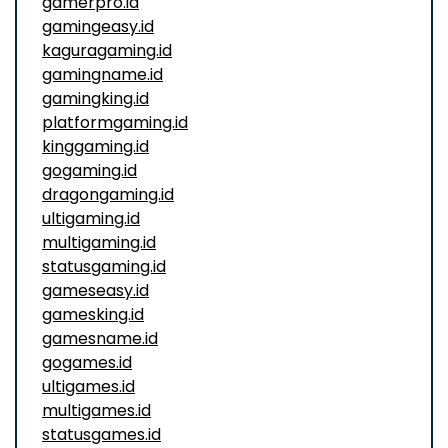
gamerpro.id
gamingeasy.id
kaguragaming.id
gamingname.id
gamingking.id
platformgaming.id
kinggaming.id
gogaming.id
dragongaming.id
ultigaming.id
multigaming.id
statusgaming.id
gameseasy.id
gamesking.id
gamesname.id
gogames.id
ultigames.id
multigames.id
statusgames.id