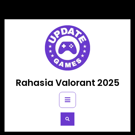
Skip
to
content
Rahasia Valorant 2025
Primary
Menu