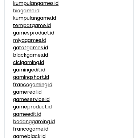
kumpulangames.id
biogame.id
kumpulangame.id
tempatgame.id
gamesproduct.id
miyagames.id
gatotgames.id
blackgames.id
cicigaming.id
gamingedit.id
gamingshort.id
francogaming.id
gamereal.id
gameservice.id
gameproduct.id
gameedit.id
badanggaming.id
francogame.id
gameblack.id