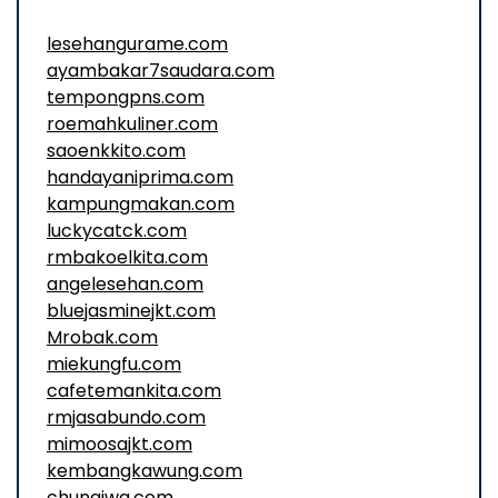
lesehangurame.com
ayambakar7saudara.com
tempongpns.com
roemahkuliner.com
saoenkkito.com
handayaniprima.com
kampungmakan.com
luckycatck.com
rmbakoelkita.com
angelesehan.com
bluejasminejkt.com
Mrobak.com
miekungfu.com
cafetemankita.com
rmjasabundo.com
mimoosajkt.com
kembangkawung.com
chungiwa.com