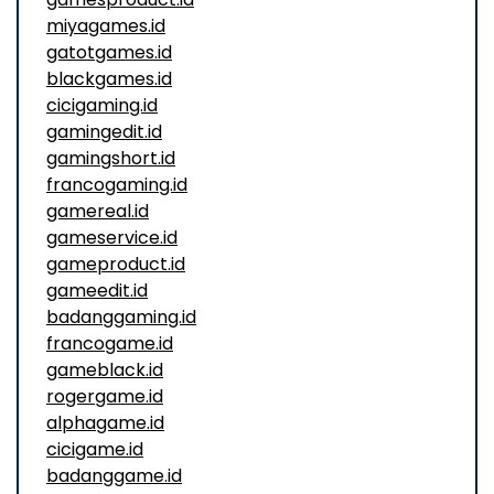
miyagames.id
gatotgames.id
blackgames.id
cicigaming.id
gamingedit.id
gamingshort.id
francogaming.id
gamereal.id
gameservice.id
gameproduct.id
gameedit.id
badanggaming.id
francogame.id
gameblack.id
rogergame.id
alphagame.id
cicigame.id
badanggame.id