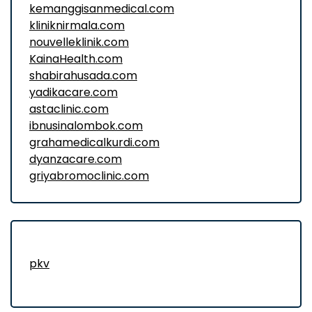
kemanggisanmedical.com
kliniknirmala.com
nouvelleklinik.com
KainaHealth.com
shabirahusada.com
yadikacare.com
astaclinic.com
ibnusinalombok.com
grahamedicalkurdi.com
dyanzacare.com
griyabromoclinic.com
pkv