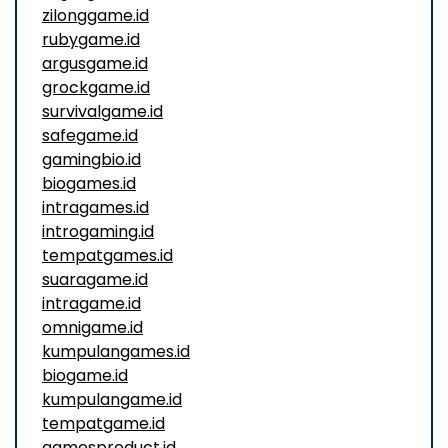
zilonggame.id
rubygame.id
argusgame.id
grockgame.id
survivalgame.id
safegame.id
gamingbio.id
biogames.id
intragames.id
introgaming.id
tempatgames.id
suaragame.id
intragame.id
omnigame.id
kumpulangames.id
biogame.id
kumpulangame.id
tempatgame.id
gamesproduct.id