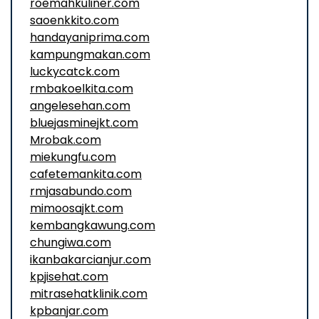
roemahkuliner.com
saoenkkito.com
handayaniprima.com
kampungmakan.com
luckycatck.com
rmbakoelkita.com
angelesehan.com
bluejasminejkt.com
Mrobak.com
miekungfu.com
cafetemankita.com
rmjasabundo.com
mimoosajkt.com
kembangkawung.com
chungiwa.com
ikanbakarcianjur.com
kpjisehat.com
mitrasehatklinik.com
kpbanjar.com