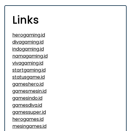
Links
herogaming.id
divagaming.id
indogaming.id
namagaming.id
vivagaming.id
startgaming.id
statusgame.id
gameshero.id
gamesmesin.id
gamesindo.id
gamesdiva.id
gamessuper.id
herogames.id
mesingames.id