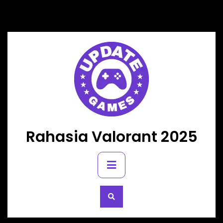
Skip
to
content
Rahasia Valorant 2025
Primary
Menu