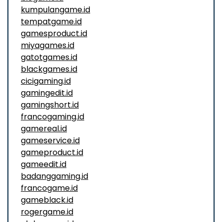
kumpulangame.id
tempatgame.id
gamesproduct.id
miyagames.id
gatotgames.id
blackgames.id
cicigaming.id
gamingedit.id
gamingshort.id
francogaming.id
gamereal.id
gameservice.id
gameproduct.id
gameedit.id
badanggaming.id
francogame.id
gameblack.id
rogergame.id