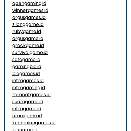
opengaming.id
winnergames.id
argusgames.id
zilonggame.id
rubygame.id
argusgame.id
grockgame.id
survivalgame.id
safegame.id
gamingbio.id
biogames.id
intragames.id
introgaming.id
tempatgames.id
suaragame.id
intragame.id
omnigame.id
kumpulangames.id
biogame.id