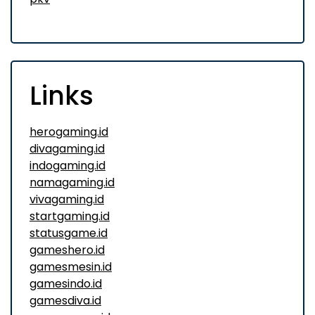
Links
herogaming.id
divagaming.id
indogaming.id
namagaming.id
vivagaming.id
startgaming.id
statusgame.id
gameshero.id
gamesmesin.id
gamesindo.id
gamesdiva.id