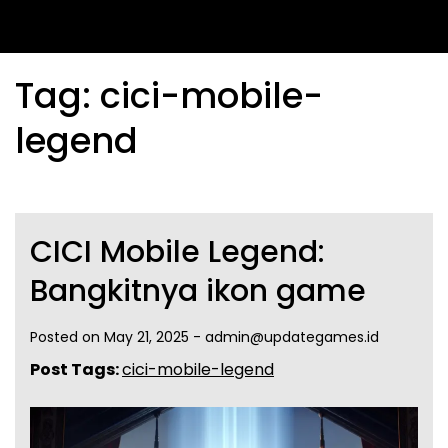
Tag:
cici-mobile-
legend
CICI Mobile Legend:
Bangkitnya ikon game
Posted on
May 21, 2025
-
admin@updategames.id
Post Tags:
cici-mobile-legend