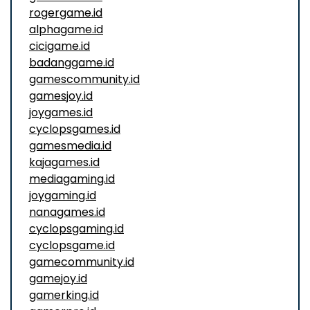
rogergame.id
alphagame.id
cicigame.id
badanggame.id
gamescommunity.id
gamesjoy.id
joygames.id
cyclopsgames.id
gamesmedia.id
kajagames.id
mediagaming.id
joygaming.id
nanagames.id
cyclopsgaming.id
cyclopsgame.id
gamecommunity.id
gamejoy.id
gamerking.id