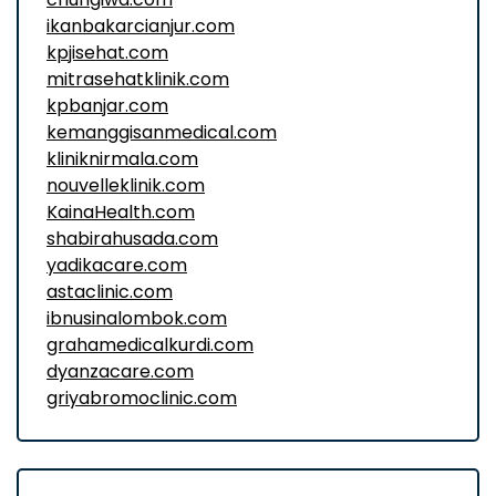
ikanbakarcianjur.com
kpjisehat.com
mitrasehatklinik.com
kpbanjar.com
kemanggisanmedical.com
kliniknirmala.com
nouvelleklinik.com
KainaHealth.com
shabirahusada.com
yadikacare.com
astaclinic.com
ibnusinalombok.com
grahamedicalkurdi.com
dyanzacare.com
griyabromoclinic.com