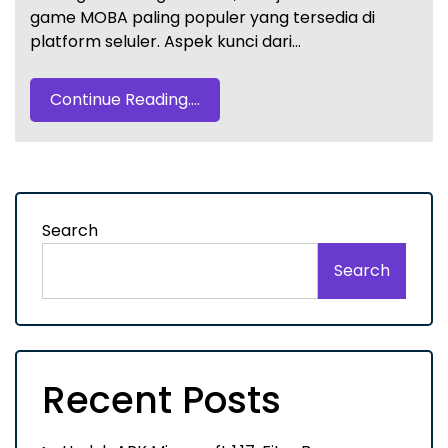
game MOBA paling populer yang tersedia di
platform seluler. Aspek kunci dari…
Continue Reading....
Search
Search
Recent Posts