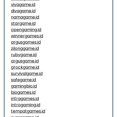
vivagame.id
divagame.id
namagame.id
stargame.id
opengaming.id
winnergames.id
argusgames.id
zilonggame.id
rubygame.id
argusgame.id
grockgame.id
survivalgame.id
safegame.id
gamingbio.id
biogames.id
intragames.id
introgaming.id
tempatgames.id