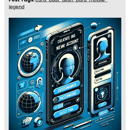
legend