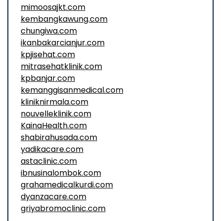
mimoosajkt.com
kembangkawung.com
chungiwa.com
ikanbakarcianjur.com
kpjisehat.com
mitrasehatklinik.com
kpbanjar.com
kemanggisanmedical.com
kliniknirmala.com
nouvelleklinik.com
KainaHealth.com
shabirahusada.com
yadikacare.com
astaclinic.com
ibnusinalombok.com
grahamedicalkurdi.com
dyanzacare.com
griyabromoclinic.com