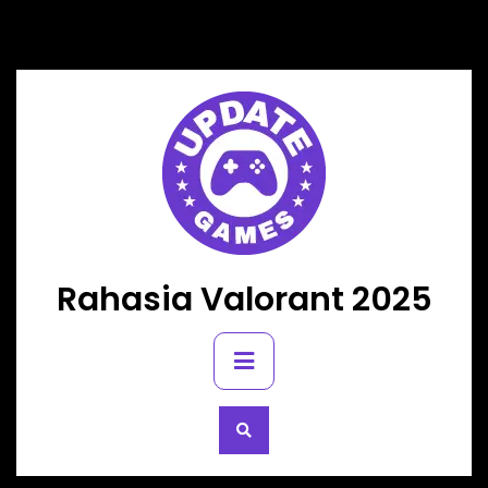
Skip
to
content
Rahasia Valorant 2025
Primary
Menu