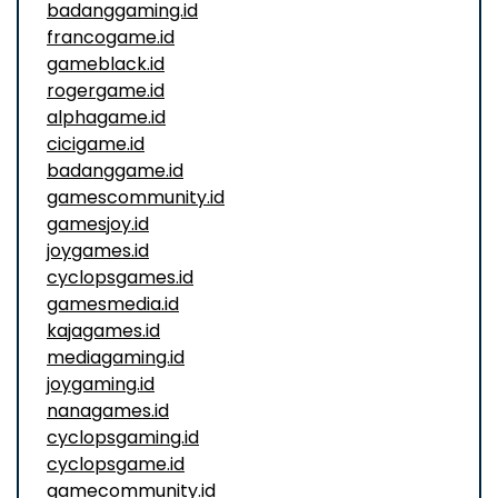
badanggaming.id
francogame.id
gameblack.id
rogergame.id
alphagame.id
cicigame.id
badanggame.id
gamescommunity.id
gamesjoy.id
joygames.id
cyclopsgames.id
gamesmedia.id
kajagames.id
mediagaming.id
joygaming.id
nanagames.id
cyclopsgaming.id
cyclopsgame.id
gamecommunity.id