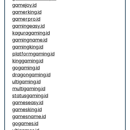
gamejoy.id
gamerking.id
gamerpro.id
gamingeasy.id
kaguragaming.id
gamingname.id
gamingking.id
platformgaming.id
kinggaming.id
gogaming.id
dragongaming.id
ultigaming.id
multigaming.id
statusgaming.id
gameseasy.id
gamesking.id
gamesname.id
gogames.id