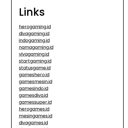
Links
herogaming.id
divagaming.id
indogaming.id
namagaming.id
vivagaming.id
startgaming.id
statusgame.id
gameshero.id
gamesmesin.id
gamesindo.id
gamesdiva.id
gamessuper.id
herogames.id
mesingames.id
divagames.id