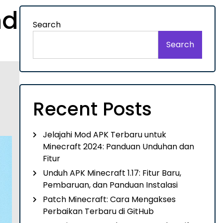
nd
Search
Search
Recent Posts
Jelajahi Mod APK Terbaru untuk
Minecraft 2024: Panduan Unduhan dan
Fitur
Unduh APK Minecraft 1.17: Fitur Baru,
Pembaruan, dan Panduan Instalasi
Patch Minecraft: Cara Mengakses
Perbaikan Terbaru di GitHub