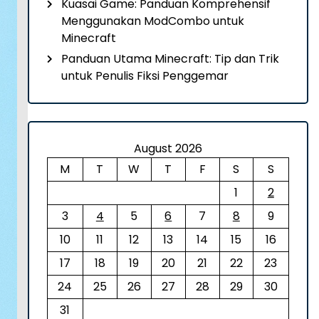
Kuasai Game: Panduan Komprehensif
Menggunakan ModCombo untuk
Minecraft
Panduan Utama Minecraft: Tip dan Trik
untuk Penulis Fiksi Penggemar
August 2026
M
T
W
T
F
S
S
1
2
3
4
5
6
7
8
9
10
11
12
13
14
15
16
17
18
19
20
21
22
23
24
25
26
27
28
29
30
31