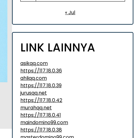
« Jul
LINK LAINNYA
asikqq.com
https://117.18.0.36
ahliqq.com
https://117.18.0.39
jurusqq.net
https://117.18.0.42
murahqq.net
https://117.18.0.41
maindomino99.com
https://117.18.0.38
masterdomino99.com