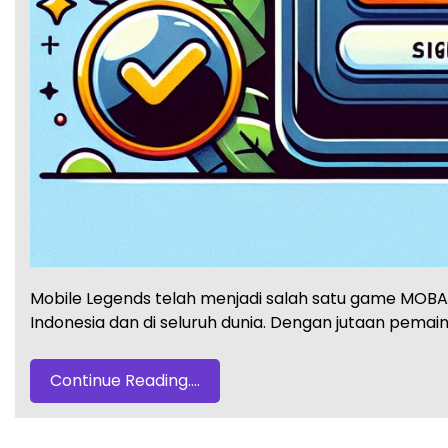
Mobile Legends telah menjadi salah satu game MOBA (
Indonesia dan di seluruh dunia. Dengan jutaan pemain 
Continue Reading....