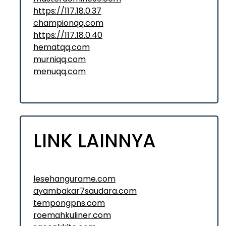
https://117.18.0.37
championqq.com
https://117.18.0.40
hematqq.com
murniqq.com
menuqq.com
LINK LAINNYA
lesehangurame.com
ayambakar7saudara.com
tempongpns.com
roemahkuliner.com